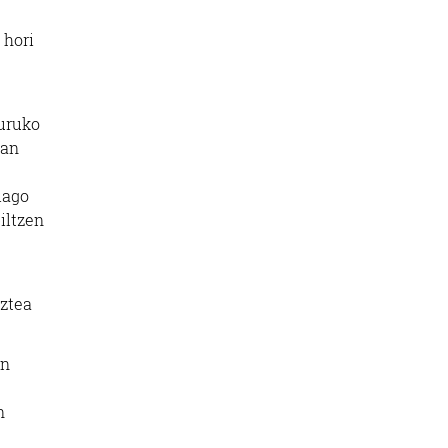
 hori
guruko
oan
iago
iltzen
uztea
en
n