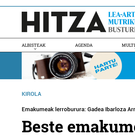
ALBISTEAK
AGENDA
MULT
KIROLA
Emakumeak lerroburura: Gadea Ibarloza Ar
Beste emakume