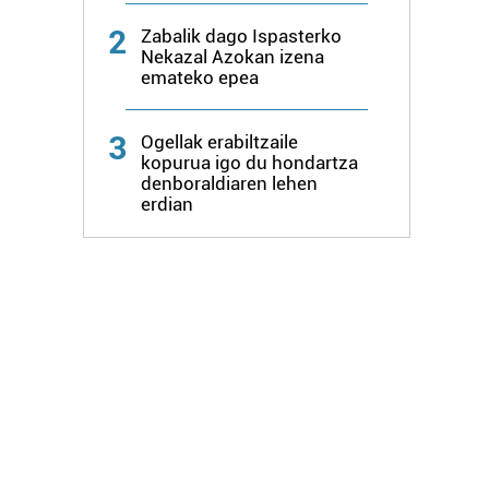
2
Zabalik dago Ispasterko
Nekazal Azokan izena
emateko epea
3
Ogellak erabiltzaile
kopurua igo du hondartza
denboraldiaren lehen
erdian