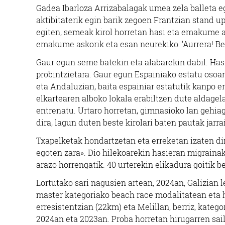
Gadea Ibarloza Arrizabalagak umea zela balleta egi
aktibitaterik egin barik zegoen Frantzian stand up
egiten, semeak kirol horretan hasi eta emakume a
emakume askorik eta esan neurekiko: ‘Aurrera! Bes
Gaur egun seme batekin eta alabarekin dabil. Hasi
probintzietara. Gaur egun Espainiako estatu osoan
eta Andaluzian, baita espainiar estatutik kanpo e
elkartearen alboko lokala erabiltzen dute aldagel
entrenatu. Urtaro horretan, gimnasioko lan gehiag
dira, lagun duten beste kirolari baten pautak jarra
Txapelketak hondartzetan eta erreketan izaten dir
egoten zara». Dio hilekoarekin hasieran migrainak 
arazo horrengatik. 40 urterekin elikadura goitik b
Lortutako sari nagusien artean, 2024an, Galizian
master kategoriako beach race modalitatean eta 
erresistentzian (22km) eta Melillan, berriz, kateg
2024an eta 2023an. Proba horretan hirugarren sai