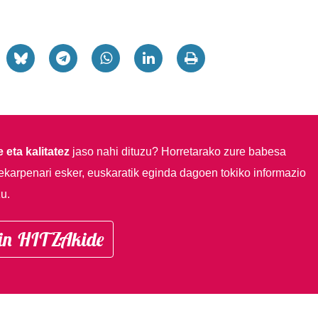
 eta kalitatez
jaso nahi dituzu?
Horretarako zure babesa
ekarpenari esker, euskaratik eginda dagoen tokiko informazio
u.
in HITZAkide