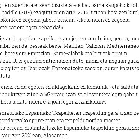
ten zuen, eta etxean bizikleta ere bai, baina kanpoko kirol
 paddle (SUP) ezagutu zuen arte. 2016. urtean hasi zen kirol
skorik ez zegoela jabetu zenean: «Ikusi nuen ez zegoela
te bat ere egon behar da!’».
eran, inguruko txapelketetara joaten zen, baina, gerora, in
 ibiltzen da, besteak beste, Melillan, Galizian, Mediterrane
re, batez ere Frantzian. Seme-alabak eta hirurek arraun
atzat. Urte guztian entrenatzen dute, nahiz eta neguan gutx
o egiten du Ibarlozak. Entrenatzeko sasoian, euren kabuz ib
ituta.
enez, ez da egoten ez aldagelarik, ez komunik, «eta salduta
edukitzen zituela: «Gertatu izan zait lasterketa egin gabe 
ehera aldatu nuen, eta joan egin zitzaizkidan».
 lehiatutako Espainiako Txapelketan txapeldun geratu zen z
hondartzako sprint-etan eta txapeldunordea master
oria berean, distantzi luzeko Espainiako txapeldun geratu ze
lkatu zen 2021ean, Alacanten.