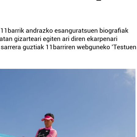
 11barrik andrazko esanguratsuen biografiak
atan gizarteari egiten ari diren ekarpenari
 sarrera guztiak 11barriren webguneko 'Testuen