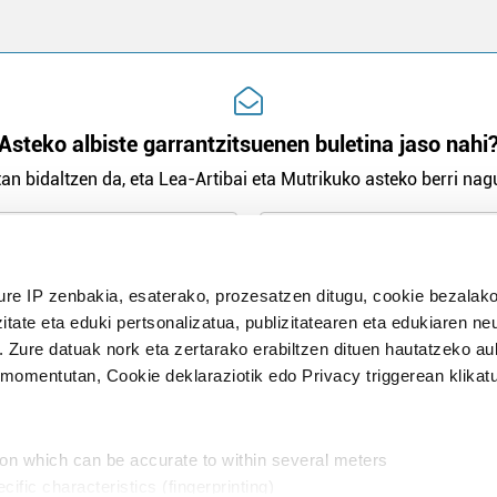
Asteko albiste garrantzitsuenen buletina jaso nahi
an bidaltzen da, eta Lea-Artibai eta Mutrikuko asteko berri nagu
n Politika
irakurri eta onartzen dut.
ure IP zenbakia, esaterako, prozesatzen ditugu, cookie bezalako
H
itate eta eduki pertsonalizatua, publizitatearen eta edukiaren ne
. Zure datuak nork eta zertarako erabiltzen dituen hautatzeko a
omentutan, Cookie deklaraziotik edo Privacy triggerean klikat
Publizitatea
ion which can be accurate to within several meters
in
cific characteristics (fingerprinting)