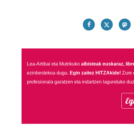
Lea-Artibai eta Mutrikuko
albisteak euskaraz, libre
ezinbestekoa dugu.
Egin zaitez HITZAkide!
Zure 
profesionala garatzen eta indartzen lagunduko duz
Eg