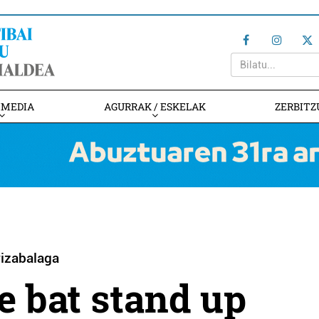
IMEDIA
AGURRAK / ESKELAK
ZERBITZ
rizabalaga
 bat stand up