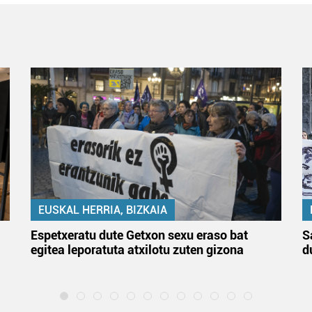
EUSKAL HERRIA, BIZKAIA
Espetxeratu dute Getxon sexu eraso bat
S
egitea leporatuta atxilotu zuten gizona
d