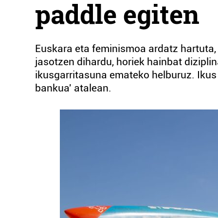
paddle egiten
Euskara eta feminismoa ardatz hartuta,
jasotzen dihardu, horiek hainbat diziplin
ikusgarritasuna emateko helburuz. Ikus
bankua' atalean.