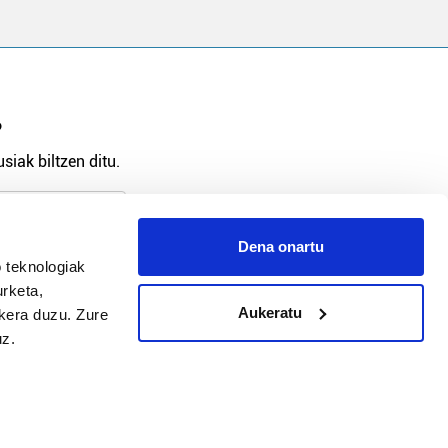
?
siak biltzen ditu.
Dena onartu
 teknologiak
arpidetu
urketa,
Aukeratu
ukera duzu. Zure
uz.
Argitalpen politika
Aniztasun politika
Pribatutasun politika
Cookieak