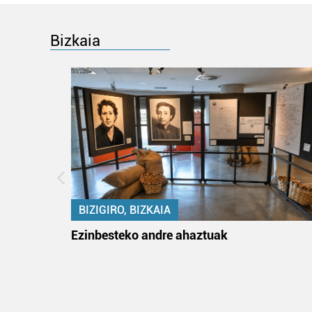
Bizkaia
BIZIGIRO, BIZKAIA
na
Ezinbesteko andre ahaztuak