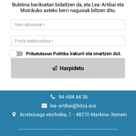
Buletina barikuetan bidaltzen da, eta Lea-Artibai eta
Mutrikuko asteko berri nagusiak biltzen ditu.
Pribatutasun Politika
irakurri eta onartzen dut.
Harpidetu
94-684 44 36
lea-artibai@hitza.eus
Arretxinaga etorbidea, 1 - 48270 Markina-Xemein