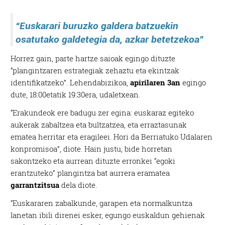
“Euskarari buruzko galdera batzuekin
osatutako galdetegia da, azkar betetzekoa”
Horrez gain, parte hartze saioak egingo dituzte
“plangintzaren estrategiak zehaztu eta ekintzak
identifikatzeko”. Lehendabizikoa,
apirilaren 3an
egingo
dute, 18:00etatik 19:30era, udaletxean.
“Erakundeok ere badugu zer egina: euskaraz egiteko
aukerak zabaltzea eta bultzatzea, eta erraztasunak
ematea herritar eta eragileei. Hori da Berriatuko Udalaren
konpromisoa”, diote. Hain justu, bide horretan
sakontzeko eta aurrean dituzte erronkei “egoki
erantzuteko” plangintza bat aurrera eramatea
garrantzitsua
dela diote.
“Euskararen zabalkunde, garapen eta normalkuntza
lanetan ibili direnei esker, egungo euskaldun gehienak