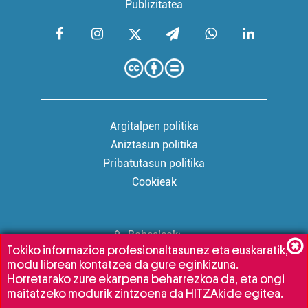
Publizitatea
Argitalpen politika
Aniztasun politika
Pribatutasun politika
Cookieak
Babesleak:
Tokiko informazioa profesionaltasunez eta euskaratik,
modu librean kontatzea da gure eginkizuna.
Horretarako zure ekarpena beharrezkoa da, eta ongi
maitatzeko modurik zintzoena da HITZAkide egitea.