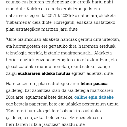
egungo euskararen tendentziaz eta errotik hartu nahi
izan dute. Kaleko eta etxeko erabileran jaitsiera
nabarmena egon da 2017tik 2021eko datuetara, aldaketa
“nabarmena” dela diote. Horregatik, euskara sustatzeko
plan estrategikoa martxan jarri dute.
“Gure bizimoduan aldaketa handiak gertatu dira urteotan,
eta hurrengoetan ere gertatuko dira: harreman ereduak,
teknologia berriak, biztanle mugimenduak… Aldaketa
horiek guztiek zuzenean eragiten diote hizkuntzari, eta,
globalizatutako mundu honetan, ezinbesteko izango
zaigu
euskararen aldeko hautua
egitea”, adierazi dute.
Hain zuzen ere, plan estrategikoaren
lehen pausoa
galdetegi bat zabaltzea izan da. Galdetegia martxoaren
26ra arte [eguaztena] bete daiteke,
online egin daiteke
edo bestela paperean bete eta udaleko postontzian utzita.
“Euskarari buruzko galdera batzuekin osatutako
galdetegia da, azkar betetzekoa. Ezinbestekoa da
herritarren iritzia jasotzea”, azaldu dute.