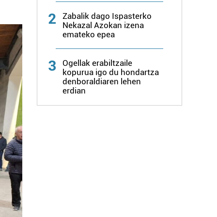
2
Zabalik dago Ispasterko
Nekazal Azokan izena
emateko epea
3
Ogellak erabiltzaile
kopurua igo du hondartza
denboraldiaren lehen
erdian