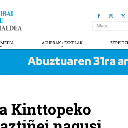
IMEDIA
AGURRAK / ESKELAK
ZERBITZ
a Kinttopeko
Gaztiñei nagusi