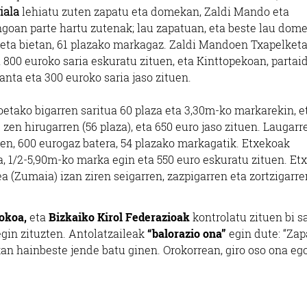
ala
lehiatu zuten zapatu eta domekan, Zaldi Mando eta
ngoan parte hartu zutenak; lau zapatuan, eta beste lau dom
keta bietan, 61 plazako markagaz. Zaldi Mandoen Txapelketa
800 euroko saria eskuratu zituen, eta Kinttopekoan, partai
nta eta 300 euroko saria jaso zituen.
oetako bigarren saritua 60 plaza eta 3,30m-ko markarekin, e
 zen hirugarren (56 plaza), eta 650 euro jaso zituen. Laugarr
n, 600 eurogaz batera, 54 plazako markagatik. Etxekoak
, 1/2-5,90m-ko marka egin eta 550 euro eskuratu zituen. Et
a (Zumaia) izan ziren seigarren, zazpigarren eta zortzigarre
lokoa,
eta
Bizkaiko Kirol Federazioak
kontrolatu zituen bi s
egin zituzten. Antolatzaileak
“balorazio ona”
egin dute: “Zap
n hainbeste jende batu ginen. Orokorrean, giro oso ona eg