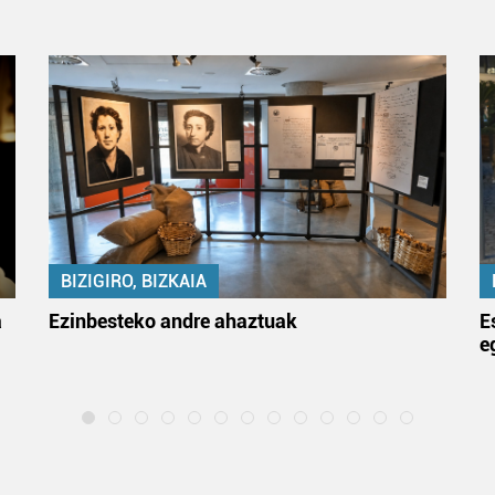
BIZIGIRO, BIZKAIA
a
Ezinbesteko andre ahaztuak
E
e