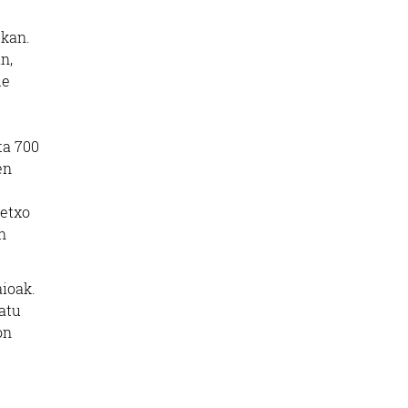
ekan.
n,
de
ta 700
en
xetxo
n
aioak.
atu
on