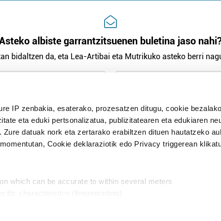
Asteko albiste garrantzitsuenen buletina jaso nahi
an bidaltzen da, eta Lea-Artibai eta Mutrikuko asteko berri nagu
n Politika
irakurri eta onartzen dut.
H
ure IP zenbakia, esaterako, prozesatzen ditugu, cookie bezalako
itate eta eduki pertsonalizatua, publizitatearen eta edukiaren ne
. Zure datuak nork eta zertarako erabiltzen dituen hautatzeko a
omentutan, Cookie deklaraziotik edo Privacy triggerean klikat
Publizitatea
ion which can be accurate to within several meters
in
cific characteristics (fingerprinting)
d and set your preferences in the
details section
.
aratik, modu librean kontatzea da gure eginkizuna. Horret