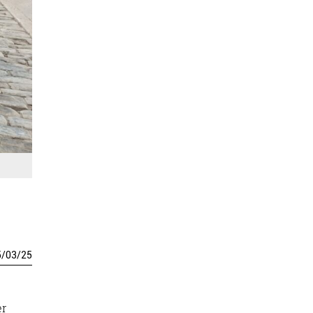
5
/
03
/
25
er