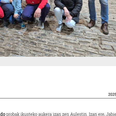
202
ndo
probak ikusteko aukera izan zen Aulestin. Izan ere, Jabi