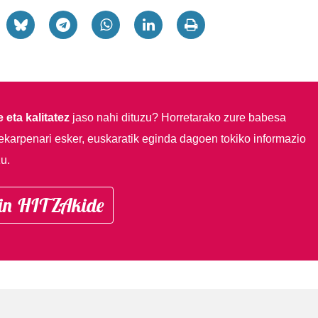
 eta kalitatez
jaso nahi dituzu?
Horretarako zure babesa
ekarpenari esker, euskaratik eginda dagoen tokiko informazio
u.
in HITZAkide