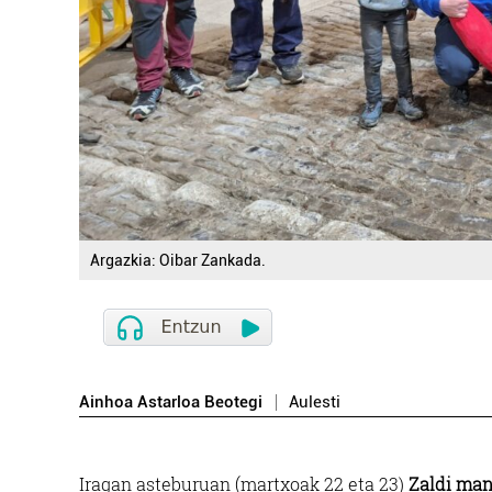
Argazkia: Oibar Zankada.
Ainhoa Astarloa Beotegi
Aulesti
Iragan asteburuan (martxoak 22 eta 23)
Zaldi ma