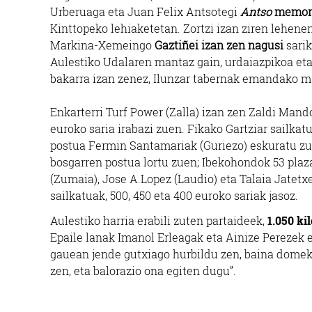
Urberuaga eta Juan Felix Antsotegi
Antso
memori
Kinttopeko lehiaketetan. Zortzi izan ziren lehene
Markina-Xemeingo
Gaztiñei izan zen nagusi
sari
Aulestiko Udalaren mantaz gain, urdaiazpikoa eta 
bakarra izan zenez, Ilunzar tabernak emandako ma
Enkarterri Turf Power (Zalla) izan zen Zaldi Mand
euroko saria irabazi zuen. Fikako Gartziar sailkatu
postua Fermin Santamariak (Guriezo) eskuratu zue
bosgarren postua lortu zuen; Ibekohondok 53 plaza
(Zumaia), Jose A.Lopez (Laudio) eta Talaia Jatetxe
sailkatuak, 500, 450 eta 400 euroko sariak jasoz.
Aulestiko harria erabili zuten partaideek,
1.050 ki
Epaile lanak Imanol Erleagak eta Ainize Perezek 
gauean jende gutxiago hurbildu zen, baina domeka
zen, eta balorazio ona egiten dugu”.