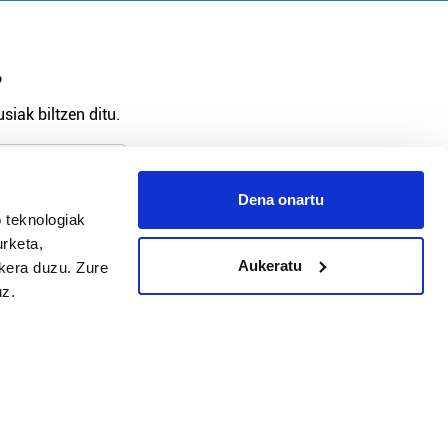
?
siak biltzen ditu.
Dena onartu
arpidetu
 teknologiak
urketa,
Aukeratu
ukera duzu. Zure
uz.
Argitalpen politika
Aniztasun politika
Pribatutasun politika
Cookieak
arako zure ekarpena