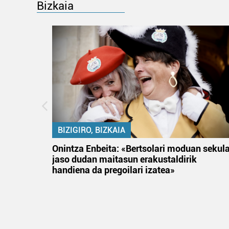
Bizkaia
BIZIGIRO, BIZKAIA
na
Onintza Enbeita: «Bertsolari moduan sekul
jaso dudan maitasun erakustaldirik
handiena da pregoilari izatea»