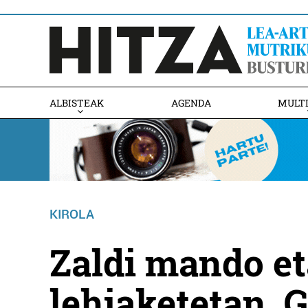
ALBISTEAK
AGENDA
MULT
KIROLA
Zaldi mando et
lehiaketetan, 