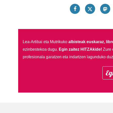
Lea-Artibai eta Mutrikuko
albisteak euskaraz, libre
ezinbestekoa dugu.
Egin zaitez HITZAkide!
Zure 
profesionala garatzen eta indartzen lagunduko duz
Eg