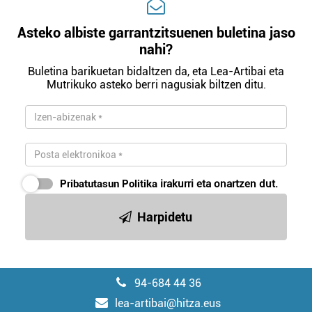
Asteko albiste garrantzitsuenen buletina jaso
nahi?
Buletina barikuetan bidaltzen da, eta Lea-Artibai eta
Mutrikuko asteko berri nagusiak biltzen ditu.
Pribatutasun Politika
irakurri eta onartzen dut.
Harpidetu
94-684 44 36
lea-artibai@hitza.eus