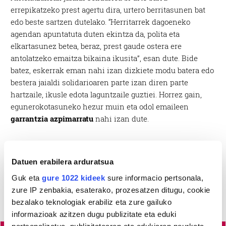
errepikatzeko prest agertu dira, urtero berritasunen bat
edo beste sartzen dutelako. “Herritarrek dagoeneko
agendan apuntatuta duten ekintza da, polita eta
elkartasunez betea, beraz, prest gaude ostera ere
antolatzeko emaitza bikaina ikusita”, esan dute. Bide
batez, eskerrak eman nahi izan dizkiete modu batera edo
bestera jaialdi solidarioaren parte izan diren parte
hartzaile, ikusle edota laguntzaile guztiei. Horrez gain,
egunerokotasuneko hezur muin eta odol emaileen
garrantzia azpimarratu
nahi izan dute.
Datuen erabilera arduratsua
Guk eta
gure 1022 kideek
sure informacio pertsonala,
zure IP zenbakia, esaterako, prozesatzen ditugu, cookie
bezalako teknologiak erabiliz eta zure gailuko
informazioak azitzen dugu publizitate eta eduki
pertsonalizatua, publizitatearen eta edukiaren neurketa,