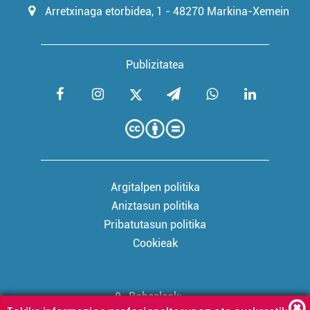
Arretxinaga etorbidea, 1 - 48270 Markina-Xemein
Publizitatea
Argitalpen politika
Aniztasun politika
Pribatutasun politika
Cookieak
Babesleak: