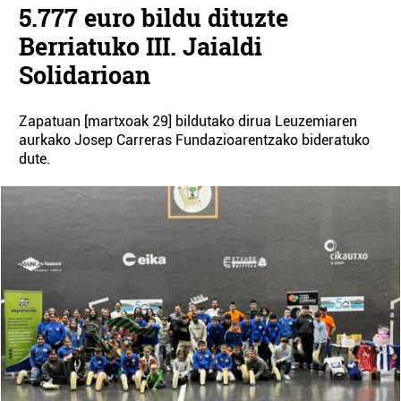
5.777 euro bildu dituzte
Berriatuko III. Jaialdi
Solidarioan
Zapatuan [martxoak 29] bildutako dirua Leuzemiaren
aurkako Josep Carreras Fundazioarentzako bideratuko
dute.