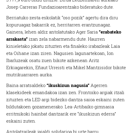
Josep Carreras Fundazioarentzako bideratuko dute.
Berriatuko zesta eskolatik “oso pozik” agertu dira diru
kopuruagaz bakarrik ez, herritarren erantzunagaz.
Gainera, lehen aldiz antolatutako Ager Saria
“erabateko
arrakasta”
izan zela nabarmendu dute. Haurren
kinieletako jokatu zituzten eta finaleko irabazleak Laia
eta Oihane izan ziren. Nagusien lagunartekoan, Ion
Ibarluzeak osatu zuen bikote azkenean Aritz
Erkiagarekin, Eñaut Urreisti eta Mikel Mantzisidor bikote
mutrikuarraren aurka.
Baina arratsaldeko
“ikuskizun nagusia”
Agerren
klasekideek emandakoa izan zen. Frontoiko argiak itzali
zituzten eta LED argi bidezko dantza saioa eskaini zuten
bildutakoen gozamenerako. Lea-Artibaiko gimnasia
erritmikoki hainbat dantzarik ere “ikuskizun ederra”
eskaini zuten.
Antolatzaileak jaialdi solidarioa bi urte barru