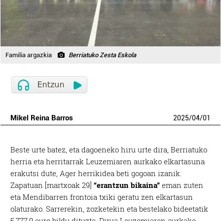
Familia argazkia
Berriatuko Zesta Eskola
Mikel Reina Barros
2025
/
04
/
01
Beste urte batez, eta dagoeneko hiru urte dira, Berriatuko
herria eta herritarrak Leuzemiaren aurkako elkartasuna
erakutsi dute, Ager herrikidea beti gogoan izanik.
Zapatuan [martxoak 29]
“erantzun bikaina”
eman zuten
eta Mendibarren frontoia txiki geratu zen elkartasun
olaturako. Sarrerekin, zozketekin eta bestelako bideetatik
5.777,9 euro bildu dituzte. Dirua Leuzemiaren aurkako