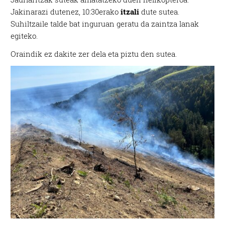
Jakinarazi dutenez, 10:30erako
itzali
dute sutea.
Suhiltzaile talde bat inguruan geratu da zaintza lanak
egiteko.
Oraindik ez dakite zer dela eta piztu den sutea.