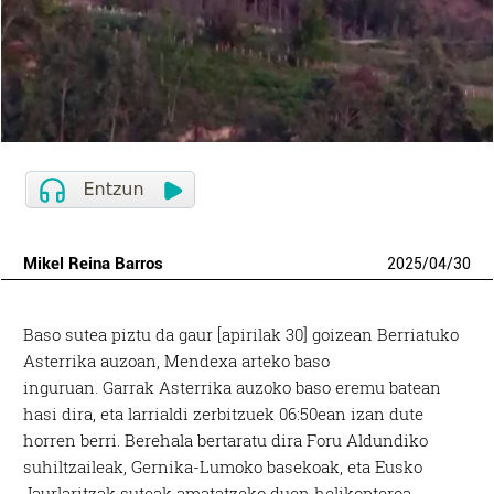
Mikel Reina Barros
2025
/
04
/
30
Baso sutea piztu da gaur [apirilak 30] goizean Berriatuko
Asterrika auzoan, Mendexa arteko baso
inguruan. Garrak Asterrika auzoko baso eremu batean
hasi dira, eta larrialdi zerbitzuek 06:50ean izan dute
horren berri. Berehala bertaratu dira Foru Aldundiko
suhiltzaileak, Gernika-Lumoko basekoak, eta Eusko
Jaurlaritzak suteak amatatzeko duen helikopteroa.