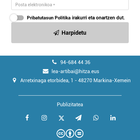
Pribatutasun Politika
irakurri eta onartzen dut.
Harpidetu
94-684 44 36
lea-artibai@hitza.eus
Arretxinaga etorbidea, 1 - 48270 Markina-Xemein
Publizitatea