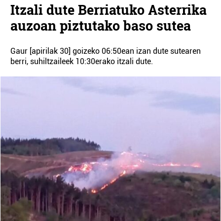
Itzali dute Berriatuko Asterrika
auzoan piztutako baso sutea
Gaur [apirilak 30] goizeko 06:50ean izan dute sutearen
berri, suhiltzaileek 10:30erako itzali dute.