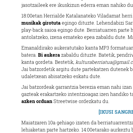
jasotzaileek ere ikuskizun ederra eman nahiko dut
18:00etan Herrialde Katalanateko Viladamat herri
musikak girotuta
egingo dituzte. Lehendabizi Sar
play-back saioa egingo dute. Berriatuarren parte 
antolatzeko, izena emateko epea zabaldu dute. Mai
Emanaldirako aukeratutako kanta MP3 formatuan
batera.
Bi aukera
zabaldu dituzte. Batetik, pendr
kanta gordeta. Bestetik,
kulturaberriatua@gmail.
Jai batzordetik argitu dute partekatzen dutenek b
udaletxean abisatzeko eskatu dute.
Jai batzordeak garrantzia berezia eman nahi izan 
gazteak erakartzeko intentzioagaz izen handiko 
azken orduan
Streetwise ordezkatu du.
[IKUSI SANG
Maiatzaren 10a gehiago izaten da berriatuarrentza
lehiaketan parte hartzeko. 14:00etarako aurkeztu 