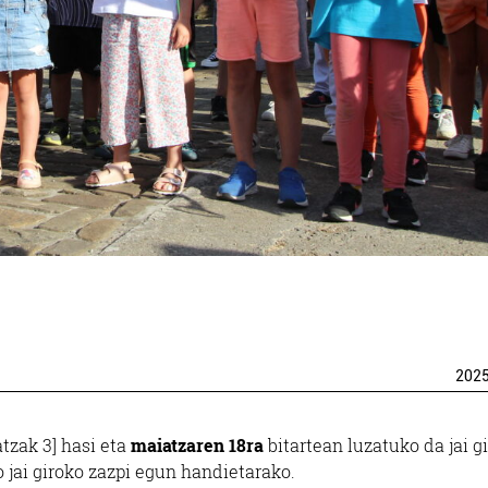
202
atzak 3] hasi eta
maiatzaren 18ra
bitartean luzatuko da jai gi
 jai giroko zazpi egun handietarako.