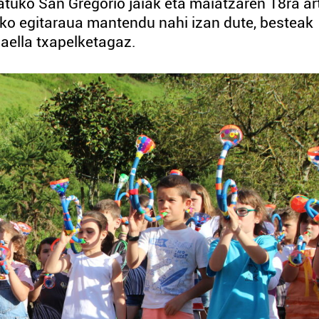
atuko San Gregorio jaiak eta maiatzaren 18ra ar
hiko egitaraua mantendu nahi izan dute, besteak
 paella txapelketagaz.