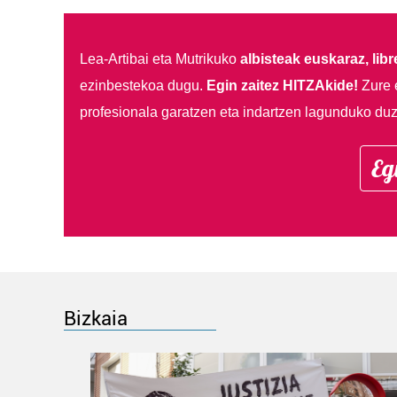
Lea-Artibai eta Mutrikuko
albisteak euskaraz, libre
ezinbestekoa dugu.
Egin zaitez HITZAkide!
Zure 
profesionala garatzen eta indartzen lagunduko duz
Eg
Bizkaia