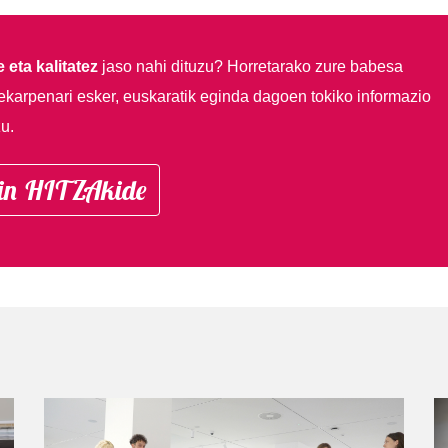
 eta kalitatez
jaso nahi dituzu?
Horretarako zure babesa
ekarpenari esker, euskaratik eginda dagoen tokiko informazio
u.
in HITZAkide