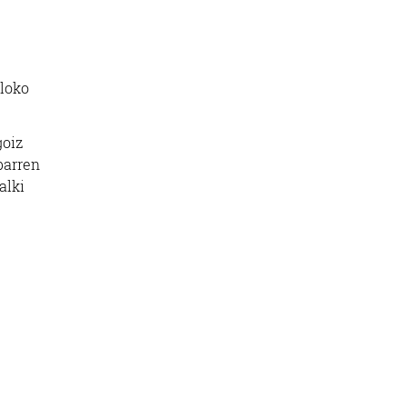
iloko
goiz
barren
alki