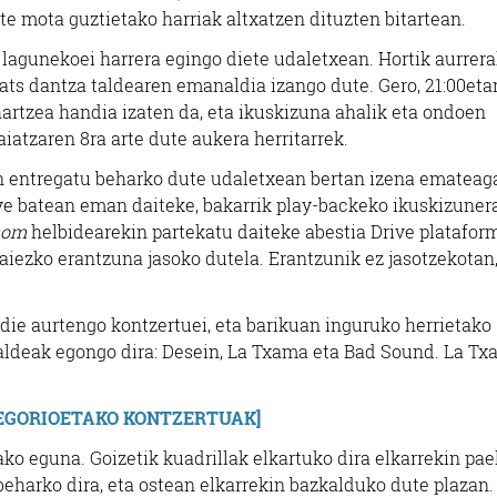
e mota guztietako harriak altxatzen dituzten bitartean.
 lagunekoei harrera egingo diete udaletxean. Hortik aurrer
ats dantza taldearen emanaldia izango dute. Gero, 21:00eta
hartzea handia izaten da, eta ikuskizuna ahalik eta ondoen
atzaren 8ra arte dute aukera herritarrek.
 entregatu beharko dute udaletxean bertan izena emateag
ive batean eman daiteke, bakarrik play-backeko ikuskizuner
com
helbidearekin partekatu daiteke abestia Drive plataform
aiezko erantzuna jasoko dutela. Erantzunik ez jasotzekotan
die aurtengo kontzertuei, eta barikuan inguruko herrietako
taldeak egongo dira: Desein, La Txama eta Bad Sound. La T
REGORIOETAKO KONTZERTUAK]
ko eguna. Goizetik kuadrillak elkartuko dira elkarrekin pae
beharko dira, eta ostean elkarrekin bazkalduko dute plazan