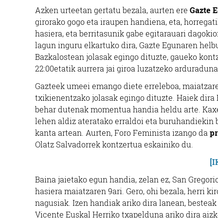
Azken urteetan gertatu bezala, aurten ere
Gazte 
girorako gogo eta iraupen handiena, eta, horregat
hasiera, eta berritasunik gabe egitarauari dagokio
lagun inguru elkartuko dira, Gazte Egunaren helb
Bazkalostean jolasak egingo dituzte, gaueko kontz
22:00etatik aurrera jai giroa luzatzeko arduraduna
Gazteek umeei emango diete erreleboa, maiatzaren
txikienentzako jolasak egingo dituzte. Haiek dira
behar dutenak momentua handia heldu arte. Kaxer
lehen aldiz ateratako erraldoi eta buruhandiekin 
kanta artean. Aurten, Foro Feminista izango da
pr
Olatz Salvadorrek kontzertua eskainiko du.
[
Baina jaietako egun handia, zelan ez, San Gregori
hasiera maiatzaren 9ari. Gero, ohi bezala, herri k
nagusiak. Izen handiak ariko dira lanean, besteak
Vicente Euskal Herriko txapelduna ariko dira aizk