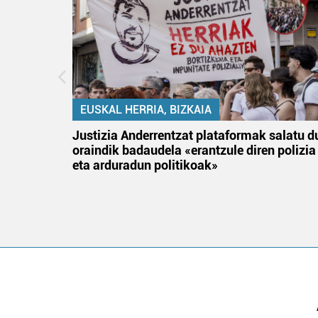
EUSKAL HERRIA, BIZKAIA
an
Justizia Anderrentzat plataformak salatu d
oraindik badaudela «erantzule diren polizia
eta arduradun politikoak»