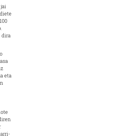
jai
diete
100
.
 dira
ko
pasa
az
a eta
an
iote
diren
r
arri-