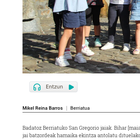
Mikel Reina Barros
Berriatua
B
adatoz Berriatuko San Gregorio jaiak. Bihar [mai
jai batzordeak hamaika ekintza antolatu dituelako