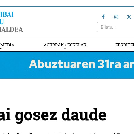
IMEDIA
AGURRAK / ESKELAK
ZERBITZ
jai gosez daude