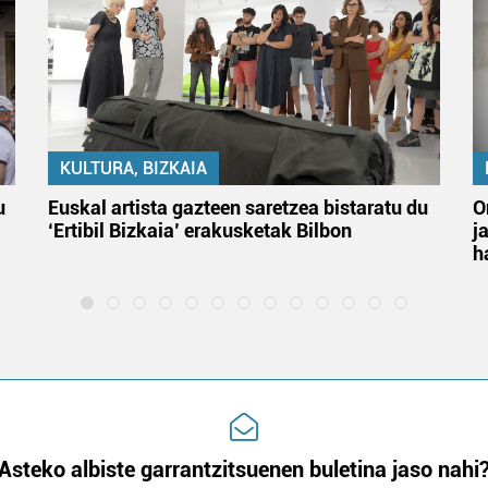
KULTURA, BIZKAIA
u
Euskal artista gazteen saretzea bistaratu du
O
‘Ertibil Bizkaia’ erakusketak Bilbon
j
h
Asteko albiste garrantzitsuenen buletina jaso nahi