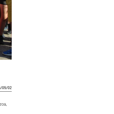
5
/
05
/
02
roa,