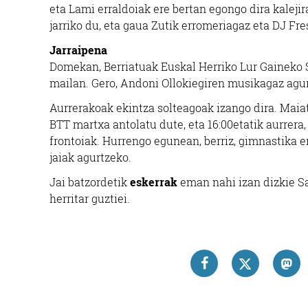
eta Lami erraldoiak ere bertan egongo dira kaleji
jarriko du, eta gaua Zutik erromeriagaz eta DJ F
Jarraipena
Domekan, Berriatuak Euskal Herriko Lur Gaineko 
mailan. Gero, Andoni Ollokiegiren musikagaz agu
Aurrerakoak ekintza solteagoak izango dira. Mai
BTT martxa antolatu dute, eta 16:00etatik aurrera
frontoiak. Hurrengo egunean, berriz, gimnastika e
jaiak agurtzeko.
Jai batzordetik
eskerrak
eman nahi izan dizkie S
herritar guztiei.