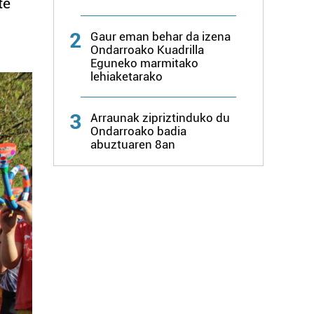
te
2
Gaur eman behar da izena
Ondarroako Kuadrilla
Eguneko marmitako
lehiaketarako
3
Arraunak zipriztinduko du
Ondarroako badia
abuztuaren 8an