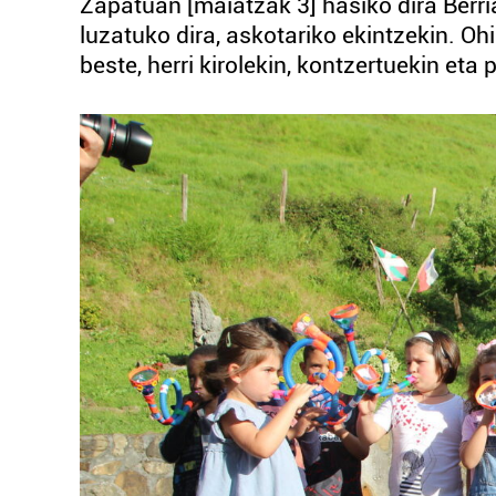
Zapatuan [maiatzak 3] hasiko dira Berri
luzatuko dira, askotariko ekintzekin. O
beste, herri kirolekin, kontzertuekin eta