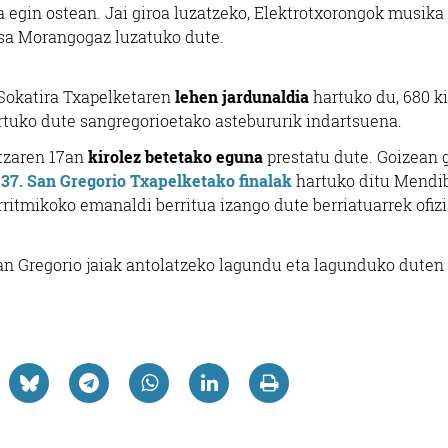
ra egin ostean. Jai giroa luzatzeko, Elektrotxorongok musika
resa Morangogaz luzatuko dute.
Sokatira Txapelketaren
lehen jardunaldia
hartuko du, 680 k
rtuko dute sangregorioetako astebururik indartsuena.
atzaren 17an
kirolez betetako eguna
prestatu dute. Goizean 
,
37. San Gregorio Txapelketako finalak
hartuko ditu Mendi
rritmikoko emanaldi berritua izango dute berriatuarrek ofizi
an Gregorio jaiak antolatzeko lagundu eta lagunduko duten