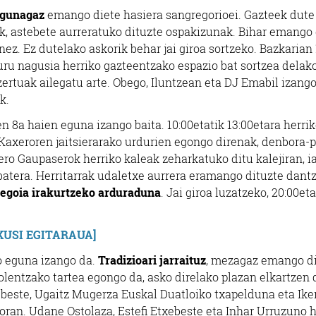
Egunagaz
emango diete hasiera sangregorioei. Gazteek dute 
ik, astebete aurreratuko dituzte ospakizunak. Bihar emango 
nez. Ez dutelako askorik behar jai giroa sortzeko.
Bazkarian 
uru nagusia herriko gazteentzako espazio bat sortzea delako
ertuak ailegatu arte. Obego, Iluntzean eta DJ Emabil izango
k.
 8a haien eguna izango baita. 10:00etatik 13:00etara herri
 Kaxeroren jaitsierarako urdurien egongo direnak, denbora-
o Gaupaserok herriko kaleak zeharkatuko ditu kalejiran, i
batera. Herritarrak udaletxe aurrera eramango dituzte dantz
egoia irakurtzeko arduraduna
. Jai giroa luzatzeko, 20:00et
IKUSI EGITARAUA]
o eguna izango da.
Tradizioari jarraituz
, mezagaz emango d
irolentzako tartea egongo da, asko direlako plazan elkartzen 
 beste, Ugaitz Mugerza Euskal Duatloiko txapelduna eta Ike
oran. Udane Ostolaza, Estefi Etxebeste eta Inhar Urruzuno h