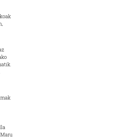
akoak
n,
az
ako
atik.
,
xamak
lla
. Maru