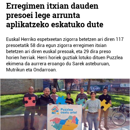
Erregimen itxian dauden
presoei lege arrunta
aplikatzeko eskatuko dute
Euskal Herriko espetxeetan zigorra betetzen ari diren 117
presoetatik 58 dira egun zigorra erregimen itxian
betetzen ari diren euskal presoak, eta 29 dira preso
horien herriak. Herri horiek guztiak lotuko dituen Puzzlea
ekimena da aurrera eroango du Sarek asteburuan,
Mutrikun eta Ondarroan.