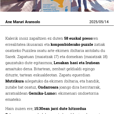
Ane Maruri Aransolo
2025
/
05
/
14
Kalerik inoiz zapaltzen ez duten
58 euskal preso
ren
errealitatea ikusarazi eta
konponbiderako puzzle
zatiak
osatzeko Puzzlea osatu arte ekimen ibiltaria antolatu du
Sarek. Zapatuan (maiatzak 17) eta domekan (maiatzak 18)
gauzatuko dute egitasmoa,
Lesakan hasi eta Iruñean
amaituko dena. Bitartean, zenbait geldialdi egingo
dituzte, tartean eskualdeotan. Zapatu eguerdian
Mutrikura
ailegatuko da ekimen ibiltaria, eta handik,
zutabe bat osatuz,
Ondarroara
joango dira herritarrak,
arratsaldean
Gernika-Lumo
n ekimenari ondoetorria
emateko.
Hain zuzen ere,
15:30ean jarri dute hitzordua