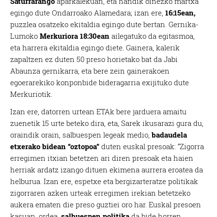
Saturrarango
aparkalekuan, eta handik oinezko martxa
egingo dute Ondarroako Alamedara; izan ere,
16:15ean,
puzzlea osatzeko ekitaldia egingo dute bertan. Gernika-
Lumoko
Merkuriora 18:30ean
ailegatuko da egitasmoa,
eta harrera ekitaldia egingo diete. Gainera, kalerik
zapaltzen ez duten 50 preso horietako bat da Jabi
Abaunza gernikarra, eta bere zein gainerakoen
egoerarekiko konponbide bideragarria exijituko dute
Merkuriotik.
Izan ere, datorren urtean ETAk bere jarduera amaitu
zuenetik 15 urte beteko dira, eta, Sarek ikusarazi gura du,
oraindik orain, salbuespen legeak medio,
badaudela
etxerako bidean “oztopoa”
duten euskal presoak: “Zigorra
erregimen itxian betetzen ari diren presoak eta haien
herriak ardatz izango dituen ekimena aurrera eroatea da
helburua. Izan ere, espetxe eta bergizarteratze politikak
zigorraren azken urteak erregimen irekian betetzeko
aukera ematen die preso guztiei oro har. Euskal presoen
kasuan, ordea,
salbuespen politika
da bide horren