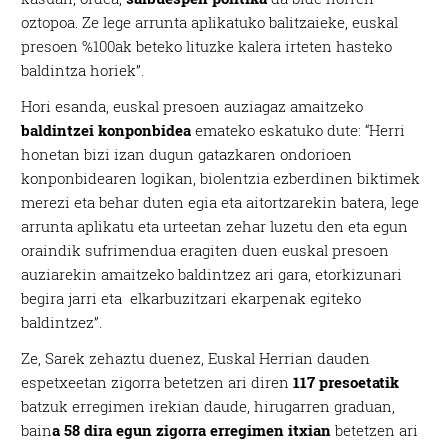
oztopoa. Ze lege arrunta aplikatuko balitzaieke, euskal
presoen %100ak beteko lituzke kalera irteten hasteko
baldintza horiek”.
Hori esanda, euskal presoen auziagaz amaitzeko
baldintzei konponbidea
emateko eskatuko dute: “Herri
honetan bizi izan dugun gatazkaren ondorioen
konponbidearen logikan, biolentzia ezberdinen biktimek
merezi eta behar duten egia eta aitortzarekin batera, lege
arrunta aplikatu eta urteetan zehar luzetu den eta egun
oraindik sufrimendua eragiten duen euskal presoen
auziarekin amaitzeko baldintzez ari gara, etorkizunari
begira jarri eta elkarbuzitzari ekarpenak egiteko
baldintzez”.
Ze, Sarek zehaztu duenez, Euskal Herrian dauden
espetxeetan zigorra betetzen ari diren
117 presoetatik
batzuk erregimen irekian daude, hirugarren graduan,
bain
a 58 dira egun zigorra erregimen itxian
betetzen ari