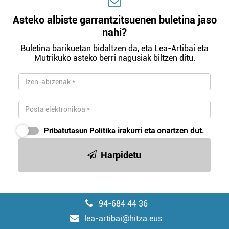
Asteko albiste garrantzitsuenen buletina jaso
nahi?
Buletina barikuetan bidaltzen da, eta Lea-Artibai eta
Mutrikuko asteko berri nagusiak biltzen ditu.
Pribatutasun Politika
irakurri eta onartzen dut.
Harpidetu
94-684 44 36
lea-artibai@hitza.eus