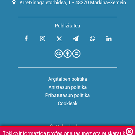
Arretxinaga etorbidea, 1 - 48270 Markina-Xemein
Publizitatea
Argitalpen politika
Aniztasun politika
Pribatutasun politika
Cookieak
Babesleak:
Tokiko informazioa profesionaltasunez eta euskaratik,