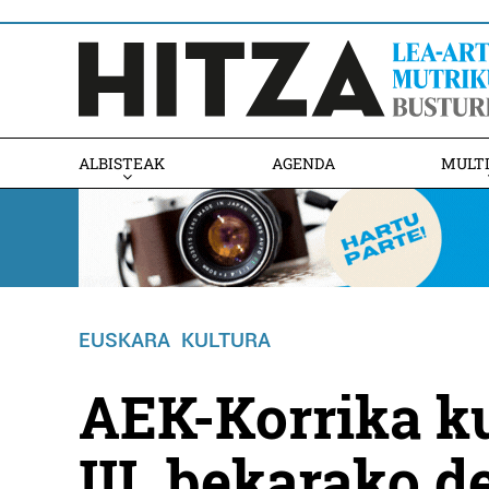
ALBISTEAK
AGENDA
MULT
EUSKARA
KULTURA
AEK-Korrika k
III. bekarako d