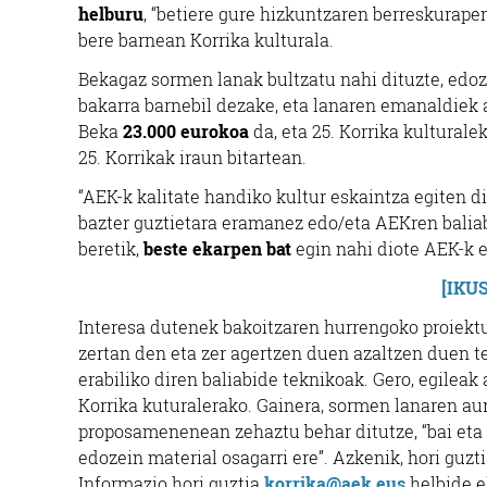
helburu
, “betiere gure hizkuntzaren berreskurapen
bere barnean Korrika kulturala.
Bekagaz sormen lanak bultzatu nahi dituzte, edoze
bakarra barnebil dezake, eta lanaren emanaldiek
Beka
23.000 eurokoa
da, eta 25. Korrika kulturale
25. Korrikak iraun bitartean.
“AEK-k kalitate handiko kultur eskaintza egiten d
bazter guztietara eramanez edo/eta AEKren baliab
beretik,
beste ekarpen bat
egin nahi diote AEK-k e
[IKU
Interesa dutenek bakoitzaren hurrengoko proiek
zertan den eta zer agertzen duen azaltzen duen te
erabiliko diren baliabide teknikoak. Gero, egileak
Korrika kuturalerako. Gainera, sormen lanaren au
proposamenenean zehaztu behar ditutze, “bai eta e
edozein material osagarri ere”. Azkenik, hori guz
Informazio hori guztia
korrika@aek.eus
helbide e