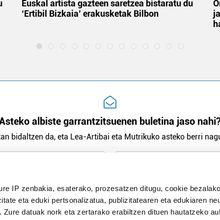
u
Euskal artista gazteen saretzea bistaratu du
O
‘Ertibil Bizkaia’ erakusketak Bilbon
j
h
Asteko albiste garrantzitsuenen buletina jaso nahi
an bidaltzen da, eta Lea-Artibai eta Mutrikuko asteko berri nagu
n Politika
irakurri eta onartzen dut.
ure IP zenbakia, esaterako, prozesatzen ditugu, cookie bezalako
H
itate eta eduki pertsonalizatua, publizitatearen eta edukiaren ne
. Zure datuak nork eta zertarako erabiltzen dituen hautatzeko a