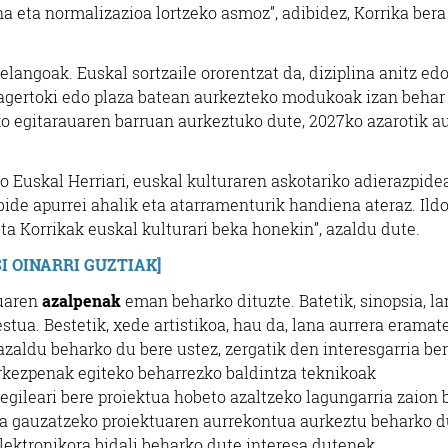
a eta normalizazioa lortzeko asmoz”, adibidez, Korrika bera
langoak. Euskal sortzaile ororentzat da, diziplina anitz ed
 agertoki edo plaza batean aurkezteko modukoak izan behar
ko egitarauaren barruan aurkeztuko dute, 2027ko azarotik au
io Euskal Herriari, euskal kulturaren askotariko adierazpide
ide apurrei ahalik eta atarramenturik handiena ateraz. Ild
ta Korrikak euskal kulturari beka honekin”, azaldu dute.
SI OINARRI GUZTIAK]
tuaren
azalpenak
eman beharko dituzte. Batetik, sinopsia, la
stua. Bestetik, xede artistikoa, hau da, lana aurrera eramat
 azaldu beharko du bere ustez, zergatik den interesgarria be
rkezpenak egiteko beharrezko baldintza teknikoak
gileari bere proiektua hobeto azaltzeko lagungarria zaion 
tia gauzatzeko proiektuaren aurrekontua aurkeztu beharko d
lektronikora bidali beharko dute interesa dutenek.