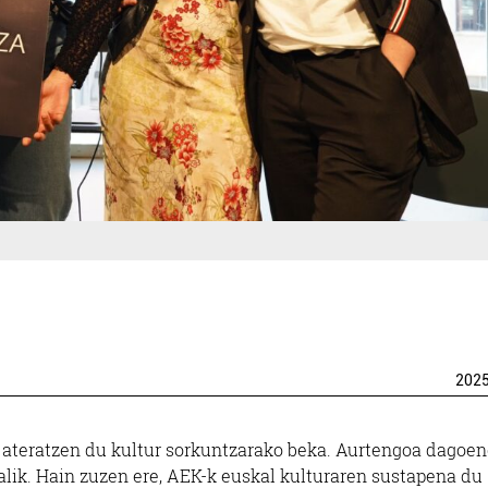
202
in ateratzen du kultur sorkuntzarako beka. Aurtengoa dagoe
alik. Hain zuzen ere, AEK-k euskal kulturaren sustapena du