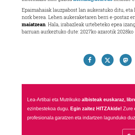
Epaimahaiak lauzpabost lan aukeratuko ditu, eta
nork berea. Lehen aukeraketaren berri e-postaz em
maiatzean
. Hala, irabazleak urtebeteko epea izan
barruan aurkeztuko dute: 2027ko azarotik 2028ko a
Lea-Artibai eta Mutrikuko
albisteak euskaraz, libre
ezinbestekoa dugu.
Egin zaitez HITZAkide!
Zure 
profesionala garatzen eta indartzen lagunduko duz