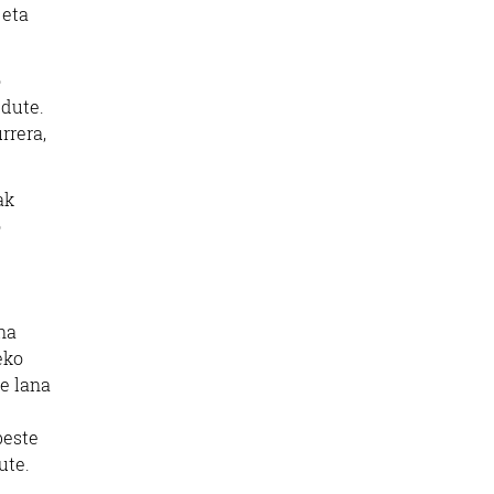
 eta
o
 dute.
rrera,
ak
o
na
eko
re lana
beste
ute.