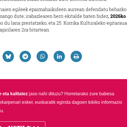
 haien egileek epaimahaikideen aurrean defendatu beharko
ango dute; irabazlearen berri ekitalde baten bidez,
2026ko
go du lana prestatzeko, eta 25. Korrika Kulturaleko egitarau
pirilaren 2ra bitartean.
 eta kalitatez
jaso nahi dituzu?
Horretarako zure babesa
ekarpenari esker, euskaratik eginda dagoen tokiko informazio
u.