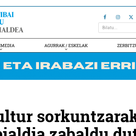
IMEDIA
AGURRAK / ESKELAK
ZERBITZ
ultur sorkuntzara
eialdia zabaldu du