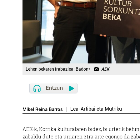
Lehen bekaren irabazlea: Badon*
AEK
Lea-Artibai eta Mutriku
Mikel Reina Barros
AEK-k, Korrika kulturalaren bidez, bi urterik beh
zabaldu dute eta urriaren 31ra arte egongo da zab