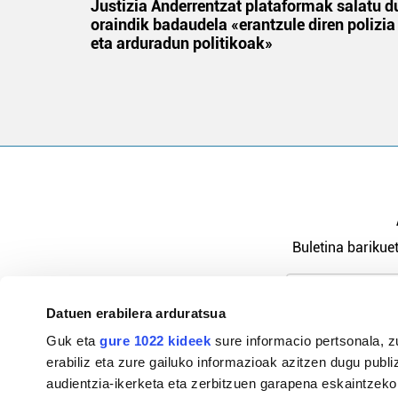
an
Justizia Anderrentzat plataformak salatu d
oraindik badaudela «erantzule diren polizia
eta arduradun politikoak»
Buletina barikuet
Datuen erabilera arduratsua
Pribatutasu
Guk eta
gure 1022 kideek
sure informacio pertsonala, z
erabiliz eta zure gailuko informazioak azitzen dugu publiz
audientzia-ikerketa eta zerbitzuen garapena eskaintzeko