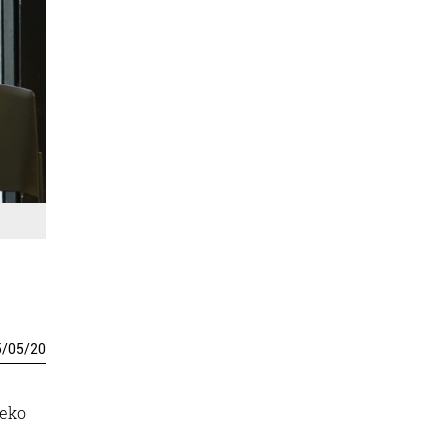
5
/
05
/
20
neko