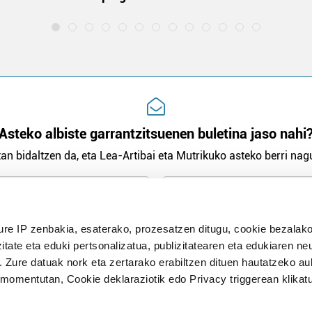
Asteko albiste garrantzitsuenen buletina jaso nahi
an bidaltzen da, eta Lea-Artibai eta Mutrikuko asteko berri nagu
n Politika
irakurri eta onartzen dut.
ure IP zenbakia, esaterako, prozesatzen ditugu, cookie bezalako
H
itate eta eduki pertsonalizatua, publizitatearen eta edukiaren ne
. Zure datuak nork eta zertarako erabiltzen dituen hautatzeko a
omentutan, Cookie deklaraziotik edo Privacy triggerean klikat
Publizitatea