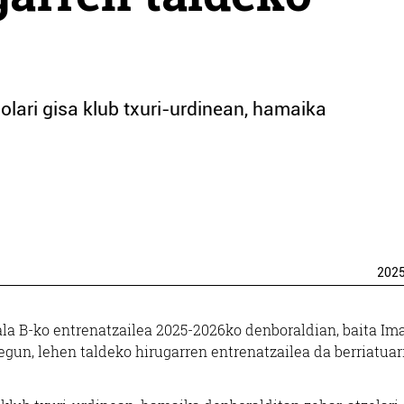
olari gisa klub txuri-urdinean, hamaika
202
la B-ko entrenatzailea 2025-2026ko denboraldian, baita Im
egun, lehen taldeko hirugarren entrenatzailea da berriatuarr