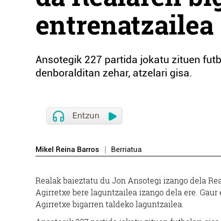
entrenatzailea
Ansotegik 227 partida jokatu zituen futb
denboralditan zehar, atzelari gisa.
Mikel Reina Barros
Berriatua
Realak baieztatu du Jon Ansotegi izango dela Rea
Agirretxe bere laguntzailea izango dela ere. Gaur 
Agirretxe bigarren taldeko laguntzailea.