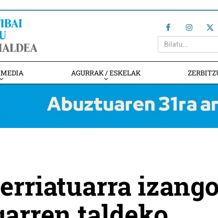
IMEDIA
AGURRAK / ESKELAK
ZERBITZ
erriatuarra izang
garren taldeko