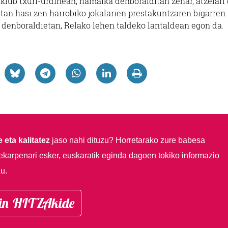
 klub txuri-urdinean, hamaika denboralditan zehar, atzelari 
netan hasi zen harrobiko jokalarien prestakuntzaren bigarren
i denboraldietan, Relako lehen taldeko lantaldean egon da.
 eta kalitatez
jaso nahi dituzu?
Horretarako zure babesa
ekarpenari esker, euskaratik eginda dagoen tokiko informazio
u.
in HITZAkide