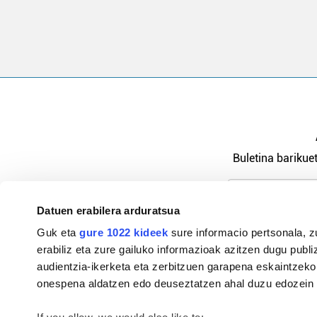
Buletina barikuet
Datuen erabilera arduratsua
Pribatutasu
Guk eta
gure 1022 kideek
sure informacio pertsonala, z
erabiliz eta zure gailuko informazioak azitzen dugu publiz
audientzia-ikerketa eta zerbitzuen garapena eskaintzeko
onespena aldatzen edo deuseztatzen ahal duzu edozein m
94-684 44 36