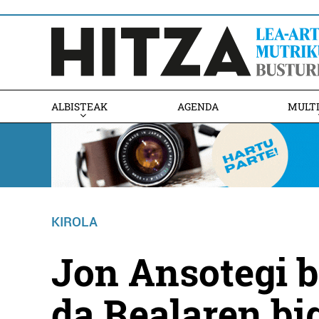
ALBISTEAK
AGENDA
MULT
KIROLA
Jon Ansotegi b
da Realaren bi