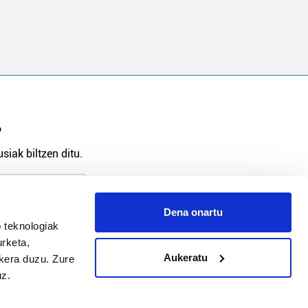
?
siak biltzen ditu.
Dena onartu
 teknologiak
arpidetu
urketa,
Aukeratu
ukera duzu. Zure
uz.
Argitalpen politika