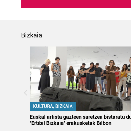
Bizkaia
KULTURA, BIZKAIA
tik
Euskal artista gazteen saretzea bistaratu d
 gizon
‘Ertibil Bizkaia’ erakusketak Bilbon