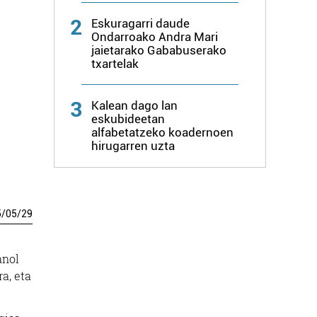
2
Eskuragarri daude
Ondarroako Andra Mari
jaietarako Gababuserako
txartelak
3
Kalean dago lan
eskubideetan
alfabetatzeko koadernoen
hirugarren uzta
5
/
05
/
29
anol
a, eta