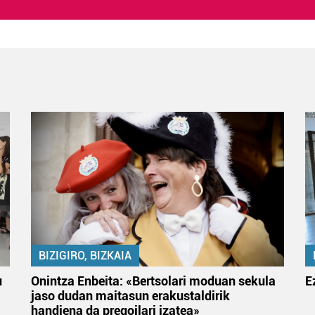
BIZIGIRO, BIZKAIA
u
Onintza Enbeita: «Bertsolari moduan sekula
E
jaso dudan maitasun erakustaldirik
handiena da pregoilari izatea»