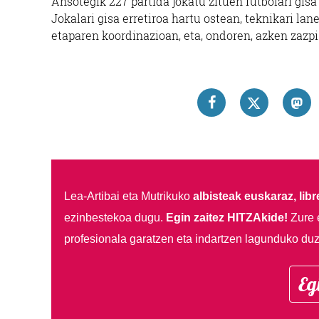
Ansotegik 227 partida jokatu zituen futbolari gisa
Jokalari gisa erretiroa hartu ostean, teknikari la
etaparen koordinazioan, eta, ondoren, azken zazp
Lea-Artibai eta Mutrikuko
albisteak euskaraz, libre
ezinbestekoa dugu.
Egin zaitez HITZAkide!
Zure 
profesionala garatzen eta indartzen lagunduko duz
Eg