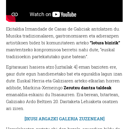
Ekitaldia Irmandade de Casas de Galiciak antolatzen du.
Musika tradizionalaren, gastronomiaren eta adierazpen
artistikoen bidez bi komunitateen arteko
“lotura bizirik”
mantentzeko konpromisoa berretsi nahi dute, “euskal
tradizioekin partekatutako gune batean”.
Egitarauari hasiera atzo [uztailak 4] eman bazioten ere,
gaur dute egun handienetako bat eta eguraldia lagun izan
dute. Euskal Herria eta Galiziaren arteko elkarlan horren
adibide, Markina-Xemeingo
Zerutxu dantza taldeak
emanaldia eskaini du Itsasaurren. Era berean, bitartean,
Galiziako Ardo Beltzen 20. Dastaketa Lehiaketa osatzen
ari ziren.
[IKUSI ARGAZKI GALERIA ZUZENEAN]