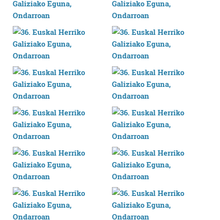
Webgune honek cookie propioak eta hirugarrenen cookie-
fitxategiak erabiltzen ditu. Zure esperientzia eta
zerbitzuak hobetzeko asmoz, cookie teknologiaz
baliatzen gara. Ohar hau onartuz gero, teknologia hori
erabiltzeko baimen esplizitua ematen diguzu.
Gehiago
irakurri