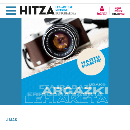
Sartu
JAIAK