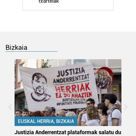
txartelak
Bizkaia
EUSKAL HERRIA, BIZKAIA
Justizia Anderrentzat plataformak salatu du
Eu