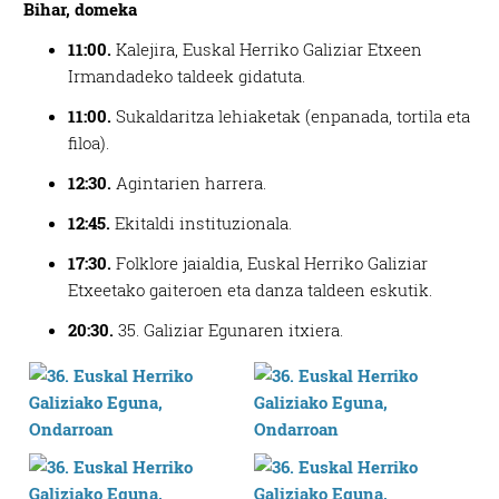
Bihar,
domeka
11:00.
Kalejira, Euskal Herriko Galiziar Etxeen
Irmandadeko taldeek gidatuta.
11:00.
Sukaldaritza lehiaketak (enpanada, tortila eta
filoa).
12:30.
Agintarien harrera.
12:45.
Ekitaldi instituzionala.
17:30.
Folklore jaialdia, Euskal Herriko Galiziar
Etxeetako gaiteroen eta danza taldeen eskutik.
20:30.
35. Galiziar Egunaren itxiera.