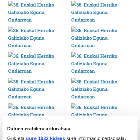
Datuen erabilera arduratsua
Guk eta
gure 1022 kideek
sure informacio pertsonala,