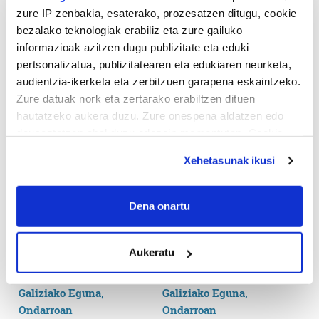
zure IP zenbakia, esaterako, prozesatzen ditugu, cookie
bezalako teknologiak erabiliz eta zure gailuko
informazioak azitzen dugu publizitate eta eduki
pertsonalizatua, publizitatearen eta edukiaren neurketa,
audientzia-ikerketa eta zerbitzuen garapena eskaintzeko.
Zure datuak nork eta zertarako erabiltzen dituen
hautatzeko aukera duzu. Zure onespena aldatzen edo
deuseztatzen ahal duzu edozein momentutan, Cookie
deklaraziotik edo Privacy triggerean klikatuz.
Xehetasunak ikusi
If you allow, we would also like to:
Collect information about your geographical
Dena onartu
location which can be accurate to within several
meters
Aukeratu
Identify your device by actively scanning it for
specific characteristics (fingerprinting)
Find out more about how your personal data is processed
and set your preferences in the
details section
.