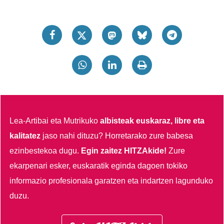
Lea-Artibai eta Mutrikuko
albisteak euskaraz, libre eta
kalitatez
jaso nahi dituzu?
Horretarako zure babesa
ezinbestekoa dugu.
Egin zaitez HITZAkide!
Zure
ekarpenari esker, euskaratik eginda dagoen tokiko
informazio profesionala garatzen eta indartzen lagunduko
duzu.