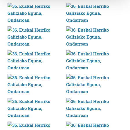
Guk eta gure bazkideek zure datu pertsonalak
prozesatzen ditugu, zure IP zenbakia, besteak beste,
teknologia erabiliz, cookieak adibidez, iragarki eta eduki
pertsonalizatuak eskaintzeko, iragarkiak eta edukia
neurtzeko, jendeari buruzko informazioa biltzeko eta
produktuak garatzeko. Zure datuak nork eta zertarako
erabiltzen dituen hauta dezakezu.
Bazkide batzuek ez dizute baimenik eskatzen, eta beren
interes komertzial legitimoetan babesten dira. Ikusi gure
bazkideen zerrenda, beren ustez zein helburutarako
duten interes legitimoa eta horren aurka nola egin
dezakezun ikusteko.
Lortu zure datu pertsonalak prozesatzeko moduari
buruzko informazio gehiago eta ezarri zure lehentasunak
datuen atalean. Edozein unetan alda edo ken dezakezu
zure baimena Cookieen adierazpenean.