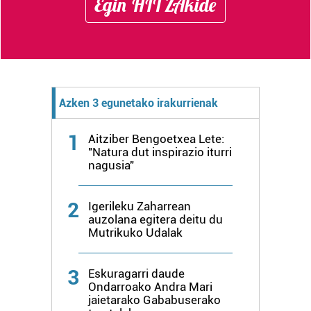
Egin HITZAkide
Azken 3 egunetako irakurrienak
1
Aitziber Bengoetxea Lete:
"Natura dut inspirazio iturri
nagusia"
2
Igerileku Zaharrean
auzolana egitera deitu du
Mutrikuko Udalak
3
Eskuragarri daude
Ondarroako Andra Mari
jaietarako Gababuserako