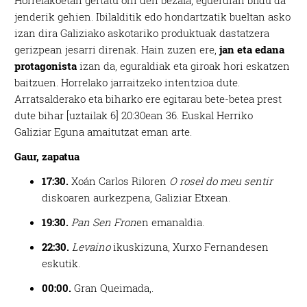
Horrelakoetan gertatu ohi den bezala, eguerdian bildu da
jenderik gehien. Ibilalditik edo hondartzatik bueltan asko
izan dira Galiziako askotariko produktuak dastatzera
gerizpean jesarri direnak. Hain zuzen ere,
jan eta edana
protagonista
izan da, eguraldiak eta giroak hori eskatzen
baitzuen. Horrelako jarraitzeko intentzioa dute.
Arratsalderako eta biharko ere egitarau bete-betea prest
dute bihar [uztailak 6] 20:30ean 36. Euskal Herriko
Galiziar Eguna amaitutzat eman arte.
Gaur
, zapatua
17:30.
Xoán Carlos Riloren
O rosel do meu senti
r
diskoaren aurkezpena, Galiziar Etxean.
19:30.
Pan Sen Fron
en emanaldia.
22:30.
Levaino
ikuskizuna, Xurxo Fernandesen
eskutik.
00:00.
Gran Queimada,.