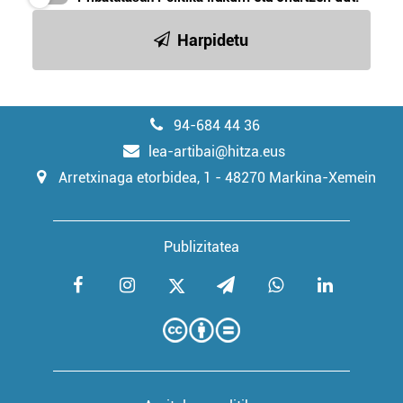
Harpidetu
94-684 44 36
lea-artibai@hitza.eus
Arretxinaga etorbidea, 1 - 48270 Markina-Xemein
Publizitatea