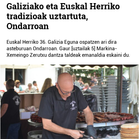
Galiziako eta Euskal Herriko
tradizioak uztartuta,
Ondarroan
Euskal Herriko 36. Galizia Eguna ospatzen ari dira
asteburuan Ondarroan. Gaur [uztailak 5] Markina-
Xemeingo Zerutxu dantza taldeak emanaldia eskaini du.