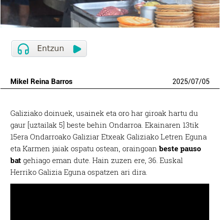
Mikel Reina Barros
2025
/
07
/
05
Galiziako doinuek, usainek eta oro har giroak hartu du
gaur [uztailak 5] beste behin Ondarroa. Ekainaren 13tik
15era Ondarroako Galiziar Etxeak Galiziako Letren Eguna
eta Karmen jaiak ospatu ostean, oraingoan
beste pauso
bat
gehiago eman dute. Hain zuzen ere, 36. Euskal
Herriko Galizia Eguna ospatzen ari dira.