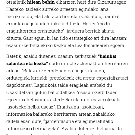
otsailetik
hilean behin
elkartzen hasi dira Gizaburuagan.
Hasteko, taldeak aurreko urteetan egindako lana
berrikusi du, eta balorazio horretatik abiatuta, hainbat
erronka nagusi identifikatu dituzte. Horiei “modu
eraginkorrean erantzuteko”, jarduera berriak abiatu
dituzte. Gaur egun, bi lan ildo estrategiko ari dira lantzen:
osasun-zerbitzuekiko kezka eta Lea Ibilbidearen egoera.
Batetik, azaldu dutenez, osasun zerbitzuek
“hainbat
zalantza eta kezka”
sortu dituzte azkenaldian herritarren
artean. “Batez ere zerbitzuen erabilgarritasuna,
ordutegiak, larrialdi-protokoloak eta arreta espezializatuei
dagokionez”. Lagunkoia talde eragileak erabaki du
Osakidetzari gutun bat bidaltzea, “osasun-zerbitzuen
egoera xehetasunez aztertzeko eta informazio ofiziala
jasotzeko helburuagaz”. Erantzuna jasotakoan,
informazioa bailarako herritarren artean zabalduko
dutela esan dute, “gardentasuna eta eguneratutako
informazioa bermatzeko”. Azaldu dutenez, helburua da