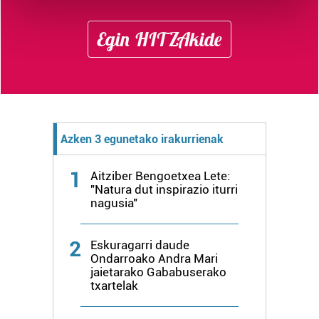
and set your preferences in the
details section
.
Egin HITZAkide
Guk eta gure bazkideek zure datu pertsonalak
prozesatzen ditugu, zure IP zenbakia, besteak beste,
teknologia erabiliz, cookieak adibidez, iragarki eta eduki
pertsonalizatuak eskaintzeko, iragarkiak eta edukia
neurtzeko, jendeari buruzko informazioa biltzeko eta
produktuak garatzeko. Zure datuak nork eta zertarako
Azken 3 egunetako irakurrienak
erabiltzen dituen hauta dezakezu.
1
Aitziber Bengoetxea Lete:
Bazkide batzuek ez dizute baimenik eskatzen, eta beren
"Natura dut inspirazio iturri
interes komertzial legitimoetan babesten dira. Ikusi gure
nagusia"
bazkideen zerrenda, beren ustez zein helburutarako
duten interes legitimoa eta horren aurka nola egin
2
Eskuragarri daude
dezakezun ikusteko.
Ondarroako Andra Mari
jaietarako Gababuserako
txartelak
Lortu zure datu pertsonalak prozesatzeko moduari
buruzko informazio gehiago eta ezarri zure lehentasunak