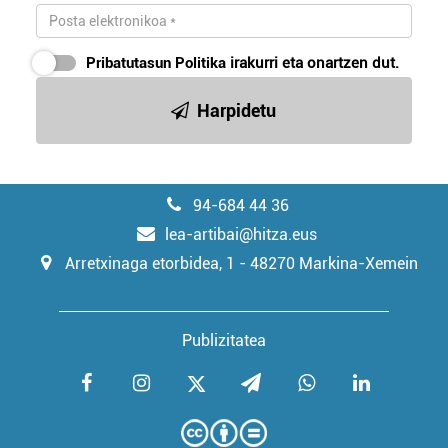
Pribatutasun Politika
irakurri eta onartzen dut.
Harpidetu
94-684 44 36
lea-artibai@hitza.eus
Arretxinaga etorbidea, 1 - 48270 Markina-Xemein
Publizitatea