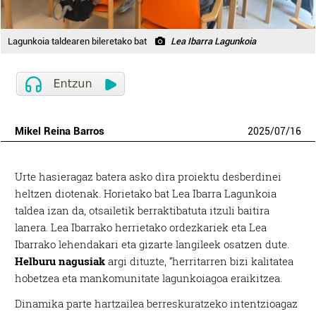
Lagunkoia taldearen bileretako bat
Lea Ibarra Lagunkoia
Mikel Reina Barros
2025
/
07
/
16
Urte hasieragaz batera asko dira proiektu desberdinei
heltzen diotenak. Horietako bat Lea Ibarra Lagunkoia
taldea izan da, otsailetik berraktibatuta itzuli baitira
lanera. Lea Ibarrako herrietako ordezkariek eta Lea
Ibarrako lehendakari eta gizarte langileek osatzen dute.
Helburu nagusiak
argi dituzte, “herritarren bizi kalitatea
hobetzea eta mankomunitate lagunkoiagoa eraikitzea.
Dinamika parte hartzailea berreskuratzeko intentzioagaz