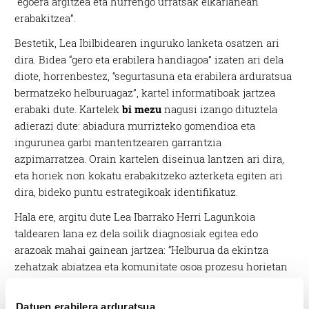
“egoera argitzea eta hurrengo urratsak elkarlanean
erabakitzea”.
Bestetik, Lea Ibilbidearen inguruko lanketa osatzen ari
dira. Bidea “gero eta erabilera handiagoa” izaten ari dela
diote, horrenbestez, “segurtasuna eta erabilera arduratsua
bermatzeko helburuagaz”, kartel informatiboak jartzea
erabaki dute. Kartelek
bi mezu
nagusi izango dituztela
adierazi dute: abiadura murrizteko gomendioa eta
ingurunea garbi mantentzearen garrantzia
azpimarratzea. Orain kartelen diseinua lantzen ari dira,
eta horiek non kokatu erabakitzeko azterketa egiten ari
dira, bideko puntu estrategikoak identifikatuz.
Hala ere, argitu dute Lea Ibarrako Herri Lagunkoia
taldearen lana ez dela soilik diagnosiak egitea edo
arazoak mahai gainean jartzea: “Helburua da ekintza
zehatzak abiatzea eta komunitate osoa prozesu horietan
inplikatzea, ikuspegi lagunkoitik”. Horregatik,
aurrerantzean
ere “herritarren ongizatea eta parte-hartze
Datuen erabilera arduratsua