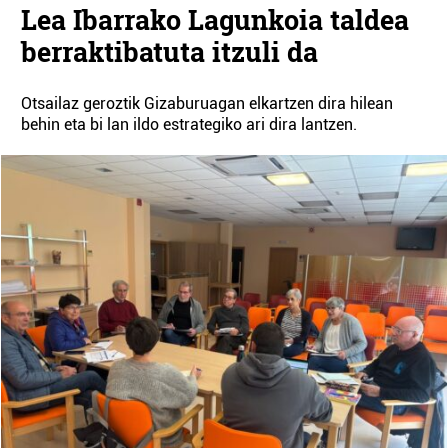
Lea Ibarrako Lagunkoia taldea
berraktibatuta itzuli da
Otsailaz geroztik Gizaburuagan elkartzen dira hilean
behin eta bi lan ildo estrategiko ari dira lantzen.