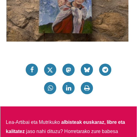
Lea-Artibai eta Mutrikuko
albisteak euskaraz, libre eta
kalitatez
jaso nahi dituzu?
Horretarako zure babesa