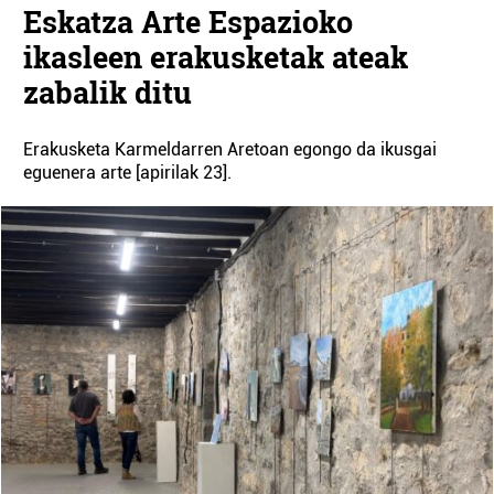
Eskatza Arte Espazioko
ikasleen erakusketak ateak
zabalik ditu
Erakusketa Karmeldarren Aretoan egongo da ikusgai
eguenera arte [apirilak 23].