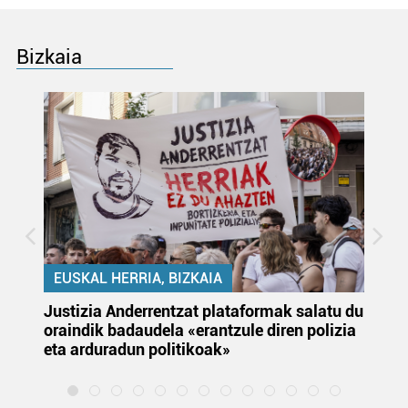
Bizkaia
EUSKAL HERRIA, BIZKAIA
Justizia Anderrentzat plataformak salatu du
Eu
oraindik badaudela «erantzule diren polizia
‘E
eta arduradun politikoak»