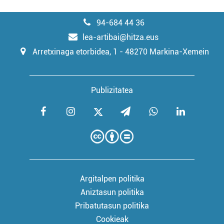
94-684 44 36
lea-artibai@hitza.eus
Arretxinaga etorbidea, 1 - 48270 Markina-Xemein
Publizitatea
Argitalpen politika
Aniztasun politika
Pribatutasun politika
Cookieak