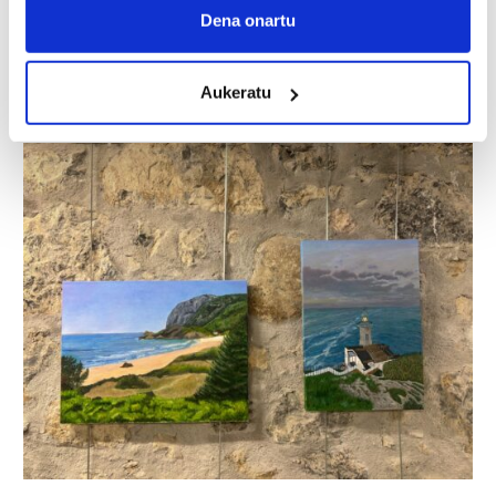
Collect information about your geographical
Dena onartu
location which can be accurate to within several
meters
Aukeratu
Identify your device by actively scanning it for
specific characteristics (fingerprinting)
Find out more about how your personal data is processed
and set your preferences in the
details section
.
Guk eta gure bazkideek zure datu pertsonalak
prozesatzen ditugu, zure IP zenbakia, besteak beste,
teknologia erabiliz, cookieak adibidez, iragarki eta eduki
pertsonalizatuak eskaintzeko, iragarkiak eta edukia
neurtzeko, jendeari buruzko informazioa biltzeko eta
produktuak garatzeko. Zure datuak nork eta zertarako
erabiltzen dituen hauta dezakezu.
Bazkide batzuek ez dizute baimenik eskatzen, eta beren
interes komertzial legitimoetan babesten dira. Ikusi gure