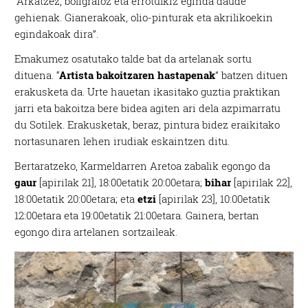
“Arkatzez, boligrafoz eta errotulkiz eginda daude
gehienak. Gianerakoak, olio-pinturak eta akrilikoekin
egindakoak dira”.
Emakumez osatutako talde bat da artelanak sortu
dituena. “
Artista bakoitzaren hastapenak
” batzen dituen
erakusketa da. Urte hauetan ikasitako guztia praktikan
jarri eta bakoitza bere bidea agiten ari dela azpimarratu
du Sotilek. Erakusketak, beraz, pintura bidez eraikitako
nortasunaren lehen irudiak eskaintzen ditu.
Bertaratzeko, Karmeldarren Aretoa zabalik egongo da
gaur
[apirilak 21], 18:00etatik 20:00etara;
bihar
[apirilak 22],
18:00etatik 20:00etara; eta
etzi
[apirilak 23], 10:00etatik
12:00etara eta 19:00etatik 21:00etara. Gainera, bertan
egongo dira artelanen sortzaileak.