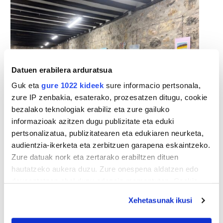
Datuen erabilera arduratsua
Guk eta
gure 1022 kideek
sure informacio pertsonala,
zure IP zenbakia, esaterako, prozesatzen ditugu, cookie
bezalako teknologiak erabiliz eta zure gailuko
informazioak azitzen dugu publizitate eta eduki
pertsonalizatua, publizitatearen eta edukiaren neurketa,
audientzia-ikerketa eta zerbitzuen garapena eskaintzeko.
Zure datuak nork eta zertarako erabiltzen dituen
hautatzeko aukera duzu. Zure onespena aldatzen edo
deuseztatzen ahal duzu edozein momentutan, Cookie
deklaraziotik edo Privacy triggerean klikatuz.
Xehetasunak ikusi
If you allow, we would also like to: