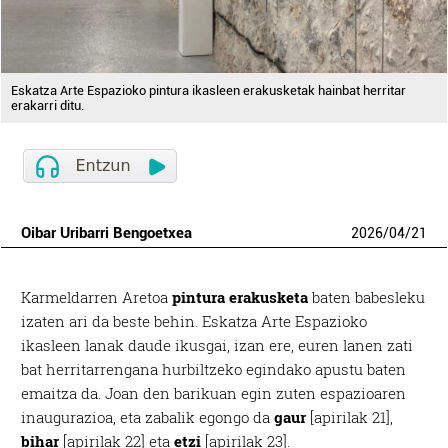
Eskatza Arte Espazioko pintura ikasleen erakusketak hainbat herritar
erakarri ditu.
Oibar Uribarri Bengoetxea
2026
/
04
/
21
Karmeldarren Aretoa
pintura erakusketa
baten babesleku
izaten ari da beste behin. Eskatza Arte Espazioko
ikasleen lanak daude ikusgai, izan ere, euren lanen zati
bat herritarrengana hurbiltzeko egindako apustu baten
emaitza da. Joan den barikuan egin zuten espazioaren
inaugurazioa, eta zabalik egongo da
gaur
[apirilak 21],
bihar
[apirilak 22] eta
etzi
[apirilak 23].