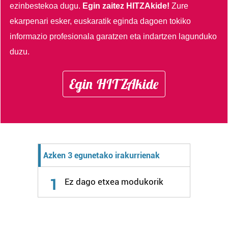
ezinbestekoa dugu.
Egin zaitez HITZAkide!
Zure
ekarpenari esker, euskaratik eginda dagoen tokiko
informazio profesionala garatzen eta indartzen lagunduko
duzu.
Egin HITZAkide
Azken 3 egunetako irakurrienak
1
Ez dago etxea modukorik