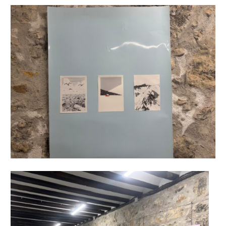
bazkideen zerrenda, beren ustez zein helburutarako
duten interes legitimoa eta horren aurka nola egin
dezakezun ikusteko.
Lortu zure datu pertsonalak prozesatzeko moduari
buruzko informazio gehiago eta ezarri zure lehentasunak
datuen atalean. Edozein unetan alda edo ken dezakezu
zure baimena Cookieen adierazpenean.
Webgune honek cookie propioak eta hirugarrenen cookie-
fitxategiak erabiltzen ditu. Zure esperientzia eta
zerbitzuak hobetzeko asmoz, cookie teknologiaz
baliatzen gara. Ohar hau onartuz gero, teknologia hori
erabiltzeko baimen esplizitua ematen diguzu.
Gehiago
irakurri