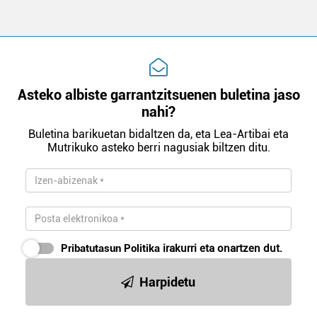
Asteko albiste garrantzitsuenen buletina jaso
nahi?
Buletina barikuetan bidaltzen da, eta Lea-Artibai eta
Mutrikuko asteko berri nagusiak biltzen ditu.
Pribatutasun Politika
irakurri eta onartzen dut.
Harpidetu