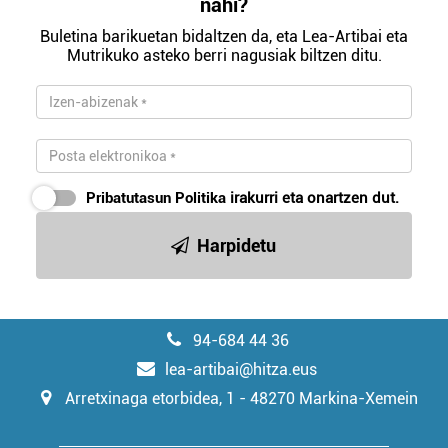
nahi?
Buletina barikuetan bidaltzen da, eta Lea-Artibai eta
Mutrikuko asteko berri nagusiak biltzen ditu.
Pribatutasun Politika
irakurri eta onartzen dut.
Harpidetu
94-684 44 36
lea-artibai@hitza.eus
Arretxinaga etorbidea, 1 - 48270 Markina-Xemein