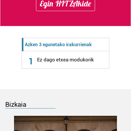
Egin HITZAkide
Lortu zure datu pertsonalak prozesatzeko moduari
buruzko informazio gehiago eta ezarri zure lehentasunak
datuen atalean. Edozein unetan alda edo ken dezakezu
zure baimena Cookieen adierazpenean.
Webgune honek cookie propioak eta hirugarrenen cookie-
Azken 3 egunetako irakurrienak
fitxategiak erabiltzen ditu. Zure esperientzia eta
zerbitzuak hobetzeko asmoz, cookie teknologiaz
1
Ez dago etxea modukorik
baliatzen gara. Ohar hau onartuz gero, teknologia hori
erabiltzeko baimen esplizitua ematen diguzu.
Gehiago
irakurri
Bizkaia