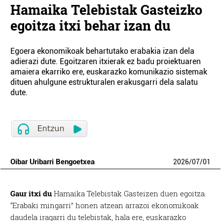
Hamaika Telebistak Gasteizko
egoitza itxi behar izan du
Egoera ekonomikoak behartutako erabakia izan dela
adierazi dute. Egoitzaren itxierak ez badu proiektuaren
amaiera ekarriko ere, euskarazko komunikazio sistemak
dituen ahulgune estrukturalen erakusgarri dela salatu
dute.
Oibar Uribarri Bengoetxea
2026
/
07
/
01
Gaur itxi du
Hamaika Telebistak Gasteizen duen egoitza.
“Erabaki mingarri” honen atzean arrazoi ekonomikoak
daudela iragarri du telebistak, hala ere, euskarazko