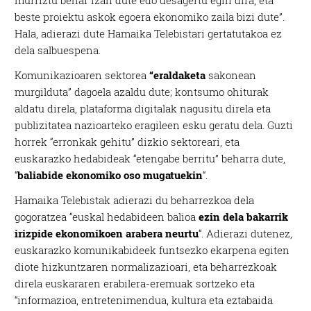
murriztu behar izan dute edo desagertu egin dira, eta
beste proiektu askok egoera ekonomiko zaila bizi dute”.
Hala, adierazi dute Hamaika Telebistari gertatutakoa ez
dela salbuespena.
Komunikazioaren sektorea
“eraldaketa
sakonean
murgilduta” dagoela azaldu dute; kontsumo ohiturak
aldatu direla, plataforma digitalak nagusitu direla eta
publizitatea nazioarteko eragileen esku geratu dela. Guzti
horrek “erronkak gehitu” dizkio sektoreari, eta
euskarazko hedabideak “etengabe berritu” beharra dute,
“
baliabide ekonomiko oso mugatuekin
“.
Hamaika Telebistak adierazi du beharrezkoa dela
gogoratzea “euskal hedabideen balioa
ezin dela bakarrik
irizpide ekonomikoen arabera neurtu
“. Adierazi dutenez,
euskarazko komunikabideek funtsezko ekarpena egiten
diote hizkuntzaren normalizazioari, eta beharrezkoak
direla euskararen erabilera-eremuak sortzeko eta
“informazioa, entretenimendua, kultura eta eztabaida