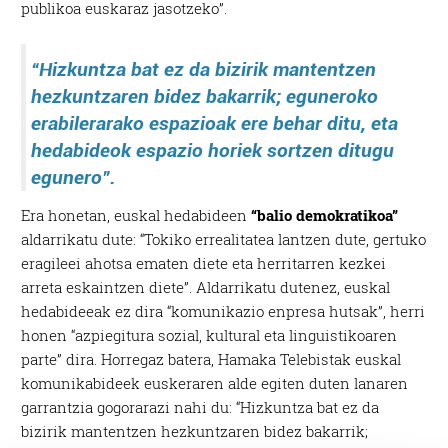
publikoa euskaraz jasotzeko”.
“Hizkuntza bat ez da bizirik mantentzen
hezkuntzaren bidez bakarrik; eguneroko
erabilerarako espazioak ere behar ditu, eta
hedabideok espazio horiek sortzen ditugu
egunero”.
Era honetan, euskal hedabideen
“balio demokratikoa”
aldarrikatu dute: “Tokiko errealitatea lantzen dute, gertuko
eragileei ahotsa ematen diete eta herritarren kezkei
arreta eskaintzen diete”. Aldarrikatu dutenez, euskal
hedabideeak ez dira “komunikazio enpresa hutsak”, herri
honen “azpiegitura sozial, kultural eta linguistikoaren
parte” dira. Horregaz batera, Hamaka Telebistak euskal
komunikabideek euskeraren alde egiten duten lanaren
garrantzia gogorarazi nahi du: “Hizkuntza bat ez da
bizirik mantentzen hezkuntzaren bidez bakarrik;