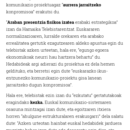
komunikazio proiektuagaz “
aurrera jarraitzeko
konpromisoa” erakutsi du.
“
Araban presentzia fisikoa izatea
erabaki estrategikoa”
izan da Hamaika Telebistarentzat. Euskararen
normalizazioaren, lurralde orekaren eta arabako
errealitatea gertutik ezagutzearen aldeko apustua egin du
telebistak azken urteetan, hala ere, “egungo egoera
ekonomikoak neurri hau hartzera behartu” du.
Hedabideak argi adierazi du proiektua ez dela hemen
geldituko, eta berretsi egin dute “euskarazko ikus-
entzunezko komunikazio-proiektu gisa lanean
jarraitzeko dugun konpromisoa”.
Hala ere, telebistak ezin izan du “ezkutatu” gertatutakoak
eragindako
kezka.
Euskal komunikazio-sistemaren
osasuna mintzagai izan dute, eta egoitzaren itxiera
horren “ahulgune estrukturalaren erakusgarri” dela salatu
dute: “Azken urteotan hainbat euskal hedabidek jarduera