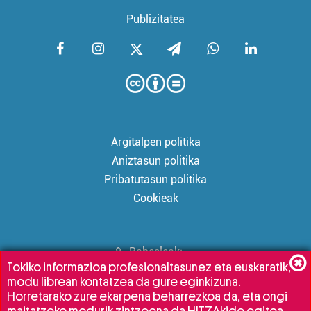
Publizitatea
Argitalpen politika
Aniztasun politika
Pribatutasun politika
Cookieak
Babesleak:
Tokiko informazioa profesionaltasunez eta euskaratik,
modu librean kontatzea da gure eginkizuna.
Horretarako zure ekarpena beharrezkoa da, eta ongi
maitatzeko modurik zintzoena da HITZAkide egitea.