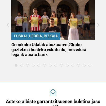
EUSKAL HERRIA, BIZKAIA
Gernikako Udalak abuztuaren 23rako
Ju
gaztetxea husteko eskatu du, prozedura
or
legalik abiatu barik
et
Asteko albiste garrantzitsuenen buletina jaso