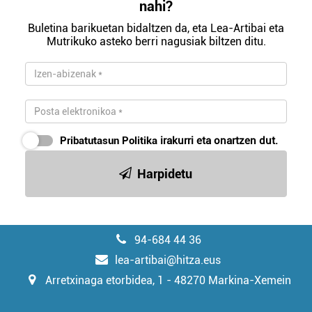
nahi?
Buletina barikuetan bidaltzen da, eta Lea-Artibai eta
Mutrikuko asteko berri nagusiak biltzen ditu.
Pribatutasun Politika
irakurri eta onartzen dut.
Harpidetu
94-684 44 36
lea-artibai@hitza.eus
Arretxinaga etorbidea, 1 - 48270 Markina-Xemein