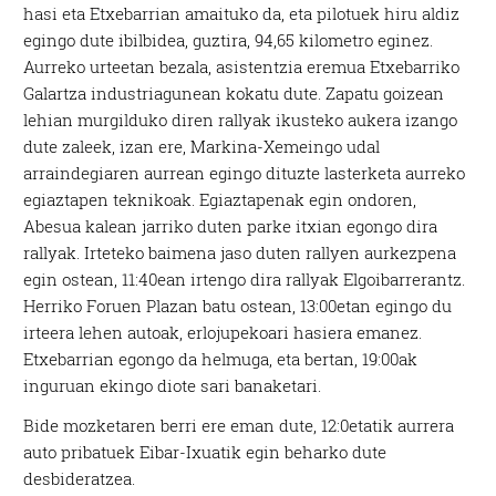
hasi eta Etxebarrian amaituko da, eta pilotuek hiru aldiz
egingo dute ibilbidea, guztira, 94,65 kilometro eginez.
Aurreko urteetan bezala, asistentzia eremua Etxebarriko
Galartza industriagunean kokatu dute. Zapatu goizean
lehian murgilduko diren rallyak ikusteko aukera izango
dute zaleek, izan ere, Markina-Xemeingo udal
arraindegiaren aurrean egingo dituzte lasterketa aurreko
egiaztapen teknikoak. Egiaztapenak egin ondoren,
Abesua kalean jarriko duten parke itxian egongo dira
rallyak. Irteteko baimena jaso duten rallyen aurkezpena
egin ostean, 11:40ean irtengo dira rallyak Elgoibarrerantz.
Herriko Foruen Plazan batu ostean, 13:00etan egingo du
irteera lehen autoak, erlojupekoari hasiera emanez.
Etxebarrian egongo da helmuga, eta bertan, 19:00ak
inguruan ekingo diote sari banaketari.
Bide mozketaren berri ere eman dute, 12:0etatik aurrera
auto pribatuek Eibar-Ixuatik egin beharko dute
desbideratzea.