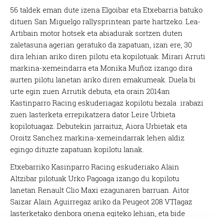
56 taldek eman dute izena Elgoibar eta Etxebarria batuko
dituen San Miguelgo rallysprintean parte hartzeko. Lea-
Artibain motor hotsek eta abiadurak sortzen duten
zaletasuna agerian geratuko da zapatuan, izan ere, 30
dira lehian ariko diren pilotu eta kopilotuak. Mirari Arruti
markina-xemeindarra eta Monika Muñoz izango dira
aurten pilotu lanetan ariko diren emakumeak. Duela bi
urte egin zuen Arrutik debuta, eta orain 2014an
Kastinparro Racing eskuderiagaz kopilotu bezala irabazi
zuen lasterketa errepikatzera dator Leire Urbieta
kopilotuagaz. Debutekin jarraituz, Aiora Urbietak eta
Oroitz Sanchez markina-xemeindarrak lehen aldiz
egingo dituzte zapatuan kopilotu lanak.
Etxebarriko Kasinparro Racing eskuderiako Alain
Altzibar pilotuak Urko Pagoaga izango du kopilotu
lanetan Renault Clio Maxi ezagunaren barruan. Aitor
Saizar Alain Aguirregaz ariko da Peugeot 208 VTIagaz
lasterketako denbora onena egiteko lehian, eta bide