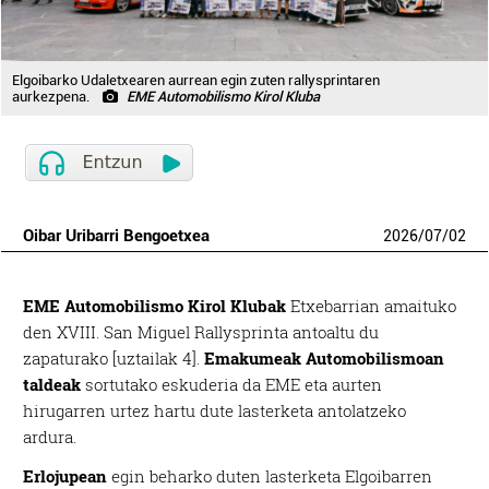
Elgoibarko Udaletxearen aurrean egin zuten rallysprintaren
aurkezpena.
EME Automobilismo Kirol Kluba
Oibar Uribarri Bengoetxea
2026
/
07
/
02
EME Automobilismo Kirol Klubak
Etxebarrian amaituko
den XVIII. San Miguel Rallysprinta antoaltu du
zapaturako [uztailak 4].
Emakumeak Automobilismoan
taldeak
sortutako eskuderia da EME eta aurten
hirugarren urtez hartu dute lasterketa antolatzeko
ardura.
Erlojupean
egin beharko duten lasterketa Elgoibarren