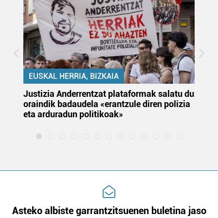
EUSKAL HERRIA, BIZKAIA
Justizia Anderrentzat plataformak salatu du
Eu
oraindik badaudela «erantzule diren polizia
‘E
eta arduradun politikoak»
Asteko albiste garrantzitsuenen buletina jaso