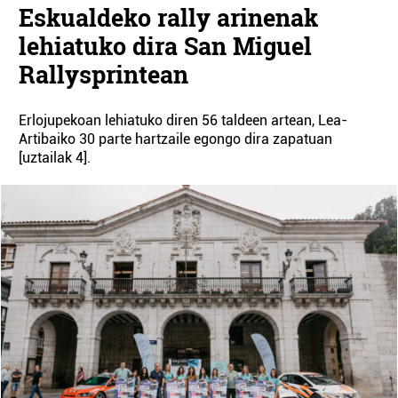
Eskualdeko rally arinenak
lehiatuko dira San Miguel
Rallysprintean
Erlojupekoan lehiatuko diren 56 taldeen artean, Lea-
Artibaiko 30 parte hartzaile egongo dira zapatuan
[uztailak 4].