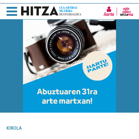
Sartu
KIROLA