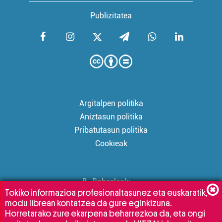
Publizitatea
Argitalpen politika
Aniztasun politika
Pribatutasun politika
Cookieak
Babesleak:
Tokiko informazioa profesionaltasunez eta euskaratik,
modu librean kontatzea da gure eginkizuna.
Horretarako zure ekarpena beharrezkoa da, eta ongi