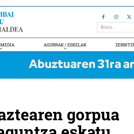
IMEDIA
AGURRAK / ESKELAK
ZERBITZ
aztearen gorpua
laguntza eskatu