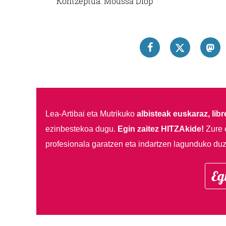
Kontzeptua: Moussa Diop
Lea-Artibai eta Mutrikuko
albisteak euskaraz, libre
ezinbestekoa dugu.
Egin zaitez HITZAkide!
Zure 
profesionala garatzen eta indartzen lagunduko duz
Eg