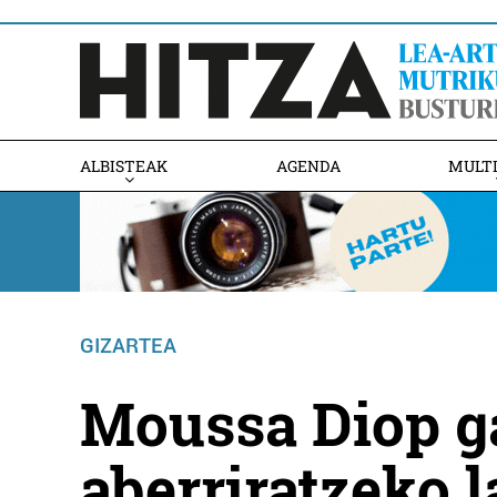
ALBISTEAK
AGENDA
MULT
GIZARTEA
Moussa Diop g
aberriratzeko 