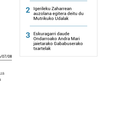
2
Igerileku Zaharrean
auzolana egitera deitu du
Mutrikuko Udalak
3
Eskuragarri daude
Ondarroako Andra Mari
jaietarako Gababuserako
txartelak
6
/
07
/
08
pua
a