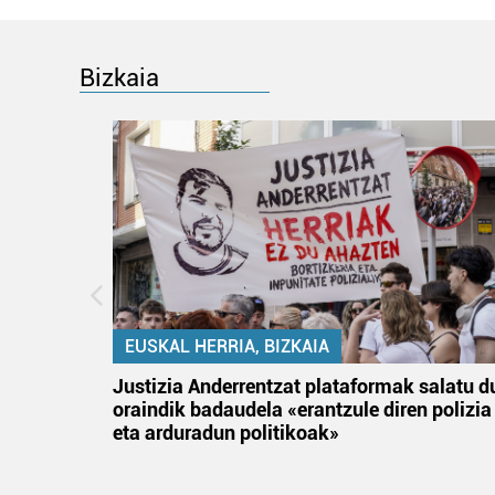
Bizkaia
EUSKAL HERRIA, BIZKAIA
tik
Justizia Anderrentzat plataformak salatu d
 gizon
oraindik badaudela «erantzule diren polizia
eta arduradun politikoak»