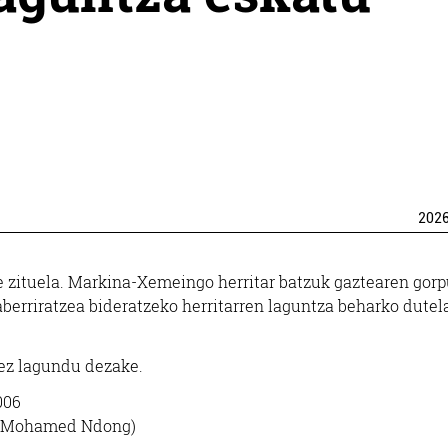
202
te zituela. Markina-Xemeingo herritar batzuk gaztearen gor
, aberriratzea bideratzeko herritarren laguntza beharko dutel
ez lagundu dezake.
006
0 (Mohamed Ndong)