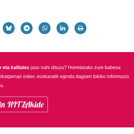
 eta kalitatez
jaso nahi dituzu?
Horretarako zure babesa
ekarpenari esker, euskaratik eginda dagoen tokiko informazio
u.
in HITZAkide