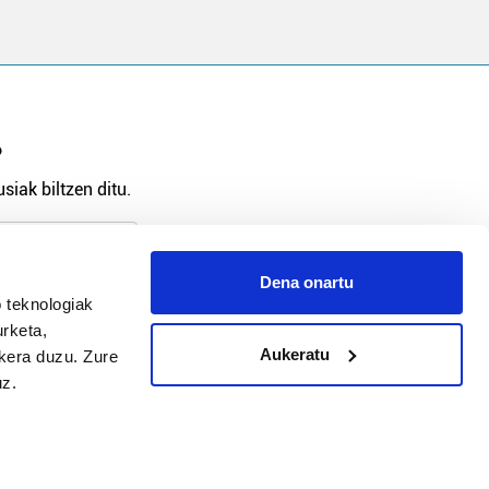
?
siak biltzen ditu.
Dena onartu
 teknologiak
arpidetu
urketa,
Aukeratu
ukera duzu. Zure
uz.
Argitalpen politika
Aniztasun politika
Pribatutasun politika