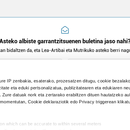
Asteko albiste garrantzitsuenen buletina jaso nahi
an bidaltzen da, eta Lea-Artibai eta Mutrikuko asteko berri nagu
n Politika
irakurri eta onartzen dut.
ure IP zenbakia, esaterako, prozesatzen ditugu, cookie bezalako
H
itate eta eduki pertsonalizatua, publizitatearen eta edukiaren ne
. Zure datuak nork eta zertarako erabiltzen dituen hautatzeko a
omentutan, Cookie deklaraziotik edo Privacy triggerean klikat
Publizitatea
ion which can be accurate to within several meters
in