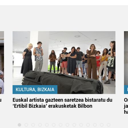
KULTURA, BIZKAIA
u
Euskal artista gazteen saretzea bistaratu du
O
‘Ertibil Bizkaia’ erakusketak Bilbon
j
h