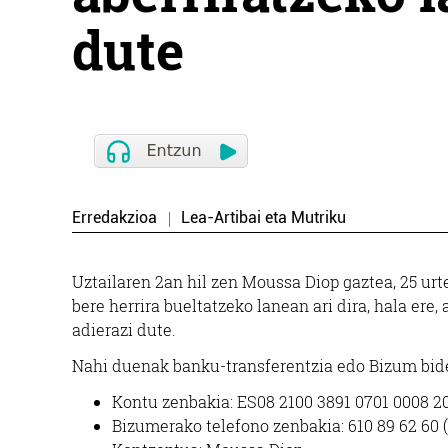
dute
Erredakzioa
Lea-Artibai eta Mutriku
Uztailaren 2an hil zen Moussa Diop gaztea, 25 ur
bere herrira bueltatzeko lanean ari dira, hala ere
adierazi dute.
Nahi duenak banku-transferentzia edo Bizum bid
Kontu zenbakia: ES08 2100 3891 0701 0008 2
Bizumerako telefono zenbakia: 610 89 62 6