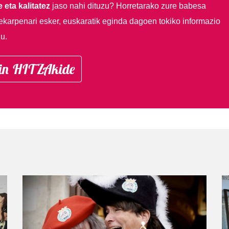
 eta kalitatez
jaso nahi dituzu?
Horretarako zure babesa
ekarpenari esker, euskaratik eginda dagoen tokiko informazio
u.
in HITZAkide