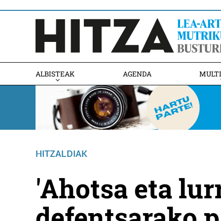
ALBISTEAK
AGENDA
MULT
HITZALDIAK
'Ahotsa eta lur
defentsarako p