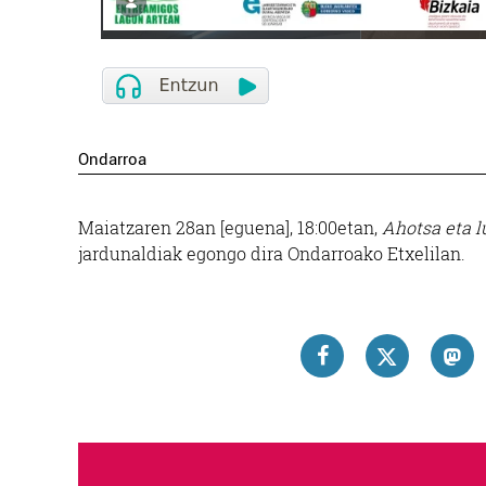
Ondarroa
Maiatzaren 28an [eguena], 18:00etan,
Ahotsa eta lu
jardunaldiak egongo dira Ondarroako Etxelilan.