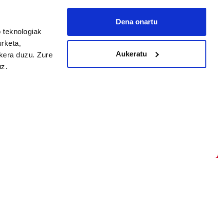
Dena onartu
 teknologiak
arpidetu
urketa,
Aukeratu
ukera duzu. Zure
uz.
Argitalpen politika
Aniztasun politika
Pribatutasun politika
Cookieak
arako zure ekarpena
 cookieak
iltzeko eta
deen zerrenda,