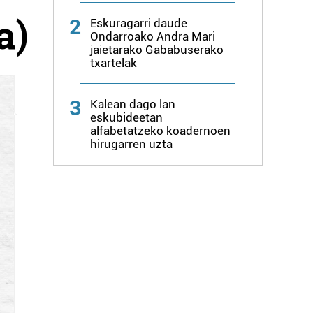
a)
2
Eskuragarri daude
Ondarroako Andra Mari
jaietarako Gababuserako
txartelak
3
Kalean dago lan
eskubideetan
alfabetatzeko koadernoen
hirugarren uzta