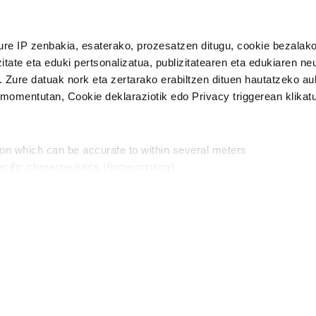
n Politika
irakurri eta onartzen dut.
ure IP zenbakia, esaterako, prozesatzen ditugu, cookie bezalako
H
itate eta eduki pertsonalizatua, publizitatearen eta edukiaren ne
. Zure datuak nork eta zertarako erabiltzen dituen hautatzeko a
omentutan, Cookie deklaraziotik edo Privacy triggerean klikat
Publizitatea
ion which can be accurate to within several meters
in
cific characteristics (fingerprinting)
d and set your preferences in the
details section
.
aratik, modu librean kontatzea da gure eginkizuna. Horret
intzoena da HITZAkide egitea.
n ditugu, zure IP zenbakia, besteak beste, teknologia erabiliz,
Babesleak:
, iragarkiak eta edukia neurtzeko, jendeari buruzko informazioa b
abiltzen dituen hauta dezakezu.
interes komertzial legitimoetan babesten dira. Ikusi gure bazki
ta horren aurka nola egin dezakezun ikusteko.