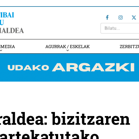
IMEDIA
AGURRAK / ESKELAK
ZERBITZ
raldea: bizitzaren
artekatutako