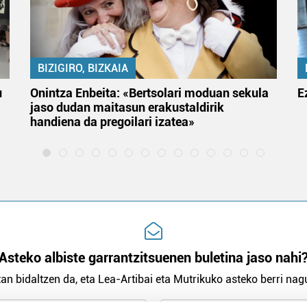
BIZIGIRO, BIZKAIA
u
Onintza Enbeita: «Bertsolari moduan sekula
E
jaso dudan maitasun erakustaldirik
handiena da pregoilari izatea»
Asteko albiste garrantzitsuenen buletina jaso nahi
an bidaltzen da, eta Lea-Artibai eta Mutrikuko asteko berri nagu