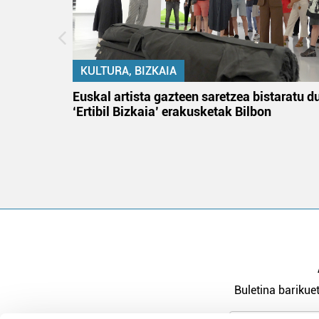
KULTURA, BIZKAIA
na
Euskal artista gazteen saretzea bistaratu d
‘Ertibil Bizkaia’ erakusketak Bilbon
Buletina barikuet