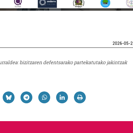
2026-05-2
rraldea: bizitzaren defentsarako partekatutako jakintzak