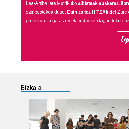
Lea-Artibai eta Mutrikuko
albisteak euskaraz, libre
ezinbestekoa dugu.
Egin zaitez HITZAkide!
Zure 
profesionala garatzen eta indartzen lagunduko duz
Eg
Bizkaia