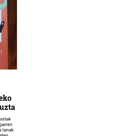
zeko
uzta
nistak
garren
a lanak
aten