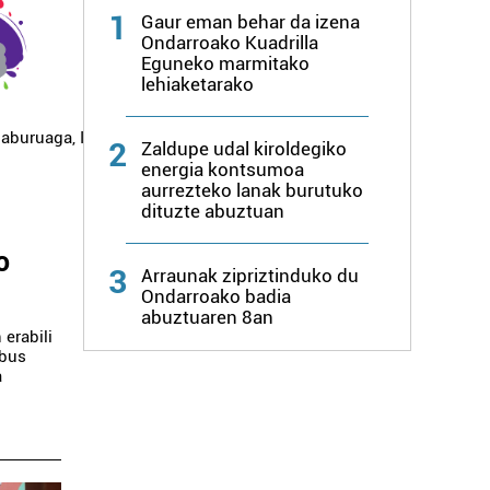
1
Gaur eman behar da izena
Ondarroako Kuadrilla
Eguneko marmitako
lehiaketarako
zaburuaga
,
Ispaster
,
Lekeitio
,
Markina-
2
Zaldupe udal kiroldegiko
energia kontsumoa
aurrezteko lanak burutuko
dituzte abuztuan
i
o
3
Arraunak zipriztinduko du
Ondarroako badia
abuztuaren 8an
erabili
obus
a