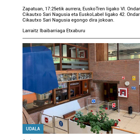
Zapatuan, 17:25etik aurrera, EuskoTren ligako VI. Onda
Cikautxo Sari Nagusia eta EuskoLabel ligako 42. Onda
Cikautxo Sari Nagusia egongo dira jokoan.
Larraitz Ibaibarriaga Etxaburu
UDALA