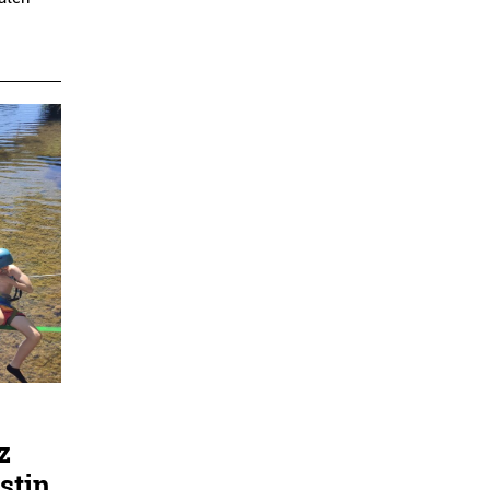
z
stin