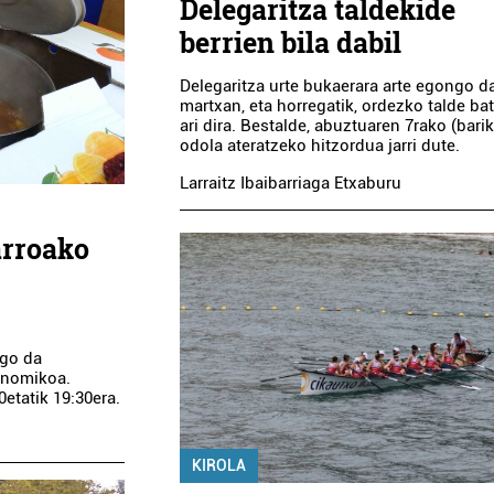
Delegaritza taldekide
berrien bila dabil
Delegaritza urte bukaerara arte egongo d
martxan, eta horregatik, ordezko talde bat
ari dira. Bestalde, abuztuaren 7rako (bari
odola ateratzeko hitzordua jarri dute.
Larraitz Ibaibarriaga Etxaburu
arroako
ngo da
ronomikoa.
etatik 19:30era.
KIROLA