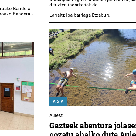
dituzten indarkeriak da.
rroako Bandera -
rroako Bandera -
Larraitz Ibaibarriaga Etxaburu
AISIA
Aulesti
Gazteek abentura jolase
gozatu ahalko dute Aule