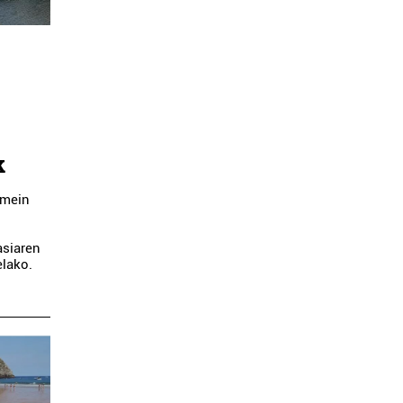
k
emein
asiaren
elako.