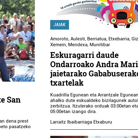
JAIAK
Amoroto
,
Aulesti
,
Berriatua
,
Etxebarria
,
Gi
Xemein
,
Mendexa
,
Munitibar
Eskuragarri daude
Ondarroako Andra Mar
jaietarako Gababuserak
txartelak
Kuadrilla Egunean eta Arrantzale Egunean 
te San
ahalko dute eskualdeko bizilagunek aut
zerbitzua. Itzulerako orduak 03:00etan et
05:00etan izango dira.
an dena prest
Larraitz Ibaibarriaga Etxaburu
beto pasatzeko