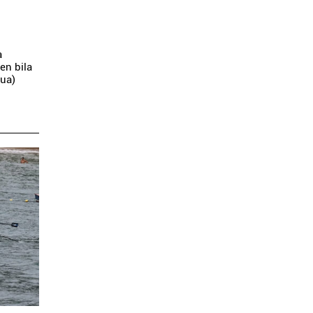
a
en bila
kua)