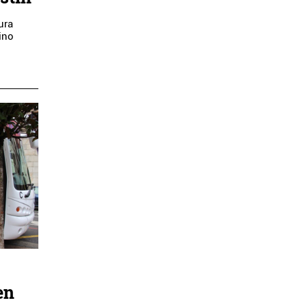
ura
aino
en