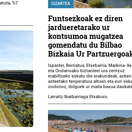
atuta, %7
GIZARTEA
Funtsezkoak ez diren
jardueretarako ur
kontsumoa mugatzea
gomendatu du Bilbao
Bizkaia Ur Partzuergoa
Ispaster, Berriatua, Etxebarria, Markina-X
eta Ondarroako biztanleei ura zentzuz
erabiltzeko eskatu die erakundeak, azken
asteetako tenperatura altuen eta euri esk
ondorioz, ibilguek ur maila baxua daukat
Larraitz Ibaibarriaga Etxaburu