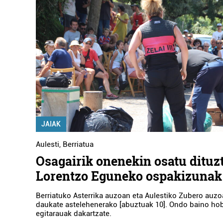
JAIAK
Aulesti
,
Berriatua
Osagairik onenekin osatu dituz
Lorentzo Eguneko ospakizunak
Berriatuko Asterrika auzoan eta Aulestiko Zubero auzo
daukate astelehenerako [abuztuak 10]. Ondo baino ho
egitarauak dakartzate.