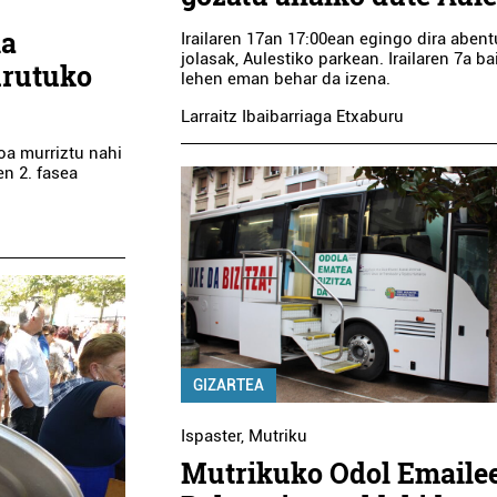
ia
Irailaren 17an 17:00ean egingo dira abent
jolasak, Aulestiko parkean. Irailaren 7a b
urutuko
lehen eman behar da izena.
Larraitz Ibaibarriaga Etxaburu
oa murriztu nahi
en 2. fasea
GIZARTEA
Ispaster
,
Mutriku
Mutrikuko Odol Emaile