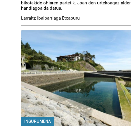
bikotekide ohiaren partetik. Joan den urtekoagaz alder
handiagoa da datua.
Larraitz Ibaibarriaga Etxaburu
INGURUMENA