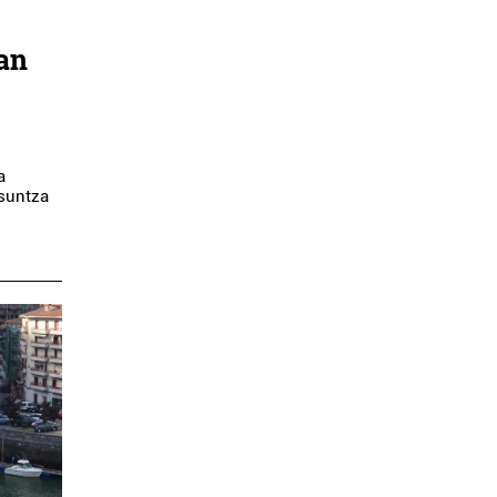
an
a
Isuntza