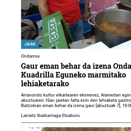
JAIAK
Ondarroa
Gaur eman behar da izena Ond
Kuadrilla Eguneko marmitako
lehiaketarako
Arranondo kultur elkartearen ekimenez, Alamedan egi
abuztuaren 16an jaietan falta ezin den lehiaketa gast
Batzokian eman behar da izena gaur [abuztuak 7], 19:00
Larraitz Ibaibarriaga Etxaburu