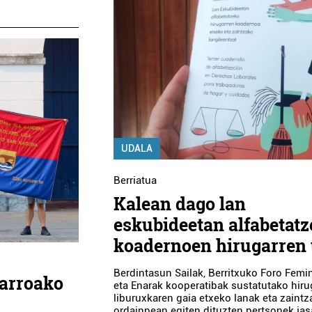
UDALA
Berriatua
Kalean dago lan
eskubideetan alfabetat
koadernoen hirugarren 
Berdintasun Sailak, Berritxuko Foro Femi
darroako
eta Enarak kooperatibak sustatutako hiru
liburuxkaren gaia etxeko lanak eta zaintz
ordainpean egiten dituzten pertsonek jas