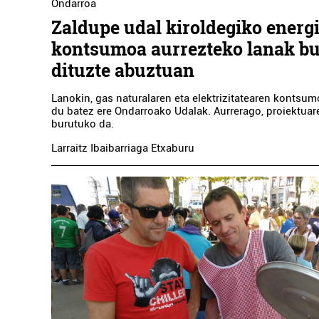
Ondarroa
Zaldupe udal kiroldegiko energ
kontsumoa aurrezteko lanak b
dituzte abuztuan
Lanokin, gas naturalaren eta elektrizitatearen kontsum
du batez ere Ondarroako Udalak. Aurrerago, proiektuar
burutuko da.
Larraitz Ibaibarriaga Etxaburu