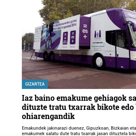
GIZARTEA
Iaz baino emakume gehiagok sa
dituzte tratu txarrak bikote edo
ohiarengandik
Emakundek jakinarazi duenez, Gipuzkoan, Bizkaian eta
emakumek salatu dute tratu txarrak jasan dituztela bi