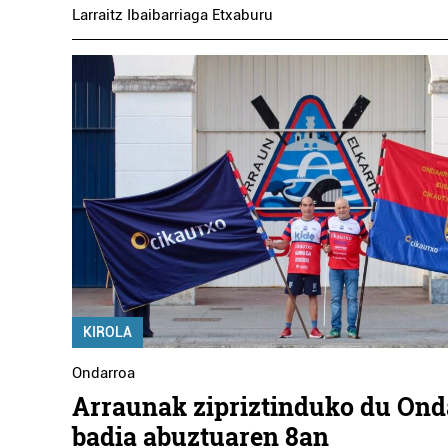
Larraitz Ibaibarriaga Etxaburu
KIROLA
Ondarroa
Arraunak zipriztinduko du On
badia abuztuaren 8an