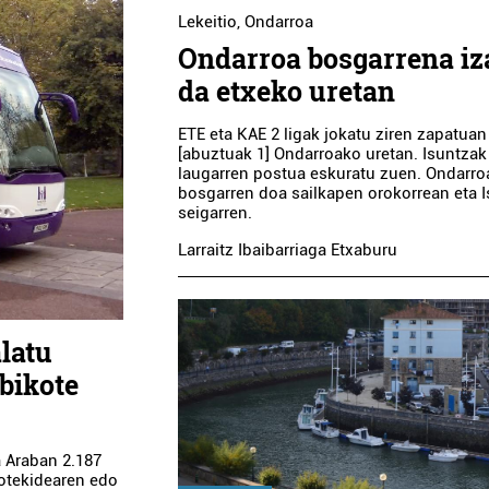
Lekeitio
,
Ondarroa
Ondarroa bosgarrena iz
da etxeko uretan
ETE eta KAE 2 ligak jokatu ziren zapatuan
[abuztuak 1] Ondarroako uretan. Isuntzak
laugarren postua eskuratu zuen. Ondarro
bosgarren doa sailkapen orokorrean eta 
seigarren.
Larraitz Ibaibarriaga Etxaburu
latu
 bikote
 Araban 2.187
kotekidearen edo