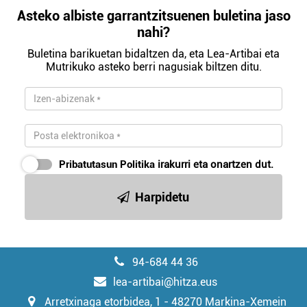
Asteko albiste garrantzitsuenen buletina jaso
nahi?
Buletina barikuetan bidaltzen da, eta Lea-Artibai eta
Mutrikuko asteko berri nagusiak biltzen ditu.
Pribatutasun Politika
irakurri eta onartzen dut.
Harpidetu
94-684 44 36
lea-artibai@hitza.eus
Arretxinaga etorbidea, 1 - 48270 Markina-Xemein