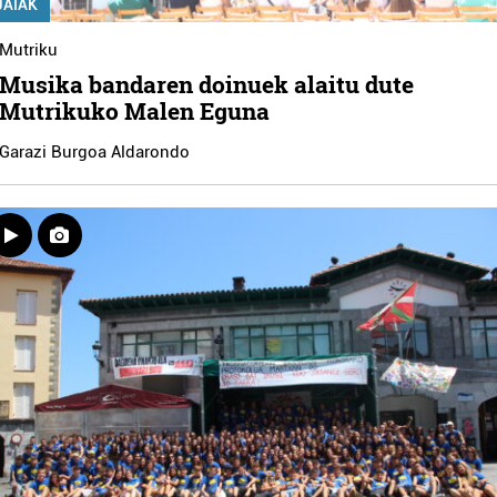
JAIAK
Mutriku
Musika bandaren doinuek alaitu dute
Mutrikuko Malen Eguna
Garazi Burgoa Aldarondo