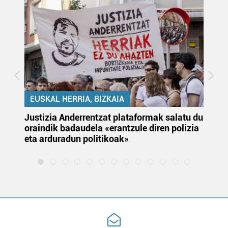
EUSKAL HERRIA, BIZKAIA
Justizia Anderrentzat plataformak salatu du
Eu
oraindik badaudela «erantzule diren polizia
‘E
eta arduradun politikoak»