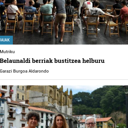
JAIAK
Mutriku
Belaunaldi berriak bustitzea helburu
Garazi Burgoa Aldarondo