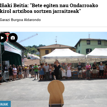
Iñaki Beitia: "Bete egiten nau Ondarroako
kirol artxiboa sortzen jarraitzeak"
Garazi Burgoa Aldarondo
JAIAK