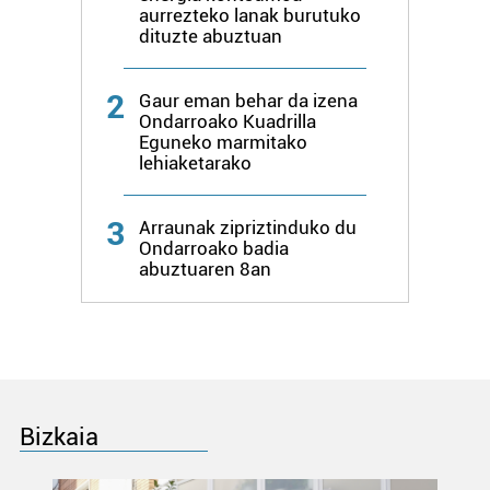
aurrezteko lanak burutuko
dituzte abuztuan
2
Gaur eman behar da izena
Ondarroako Kuadrilla
Eguneko marmitako
lehiaketarako
3
Arraunak zipriztinduko du
Ondarroako badia
abuztuaren 8an
Bizkaia