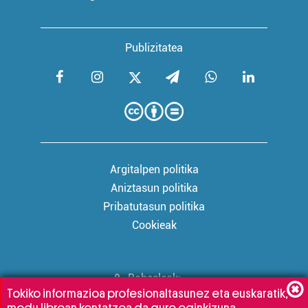
Publizitatea
Argitalpen politika
Aniztasun politika
Pribatutasun politika
Cookieak
Babesleak:
Tokiko informazioa profesionaltasunez eta euskaratik,
modu librean kontatzea da gure eginkizuna.