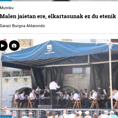
Mutriku
Malen jaietan ere, elkartasunak ez du etenik
Garazi Burgoa Aldarondo