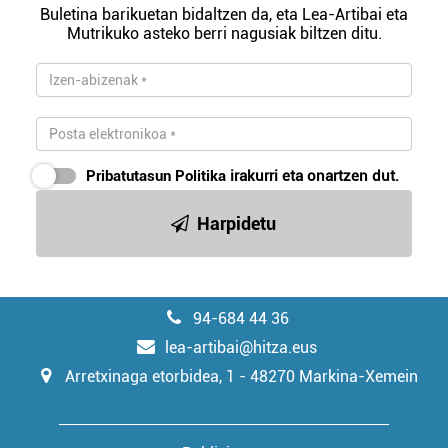
erabiltzeko baimen esplizitua ematen diguzu.
Gehiago
Buletina barikuetan bidaltzen da, eta Lea-Artibai eta
irakurri
Mutrikuko asteko berri nagusiak biltzen ditu.
Pribatutasun Politika
irakurri eta onartzen dut.
Harpidetu
94-684 44 36
lea-artibai@hitza.eus
Arretxinaga etorbidea, 1 - 48270 Markina-Xemein