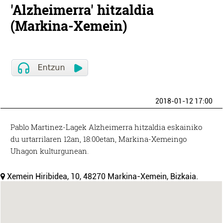
'Alzheimerra' hitzaldia
(Markina-Xemein)
2018-01-12 17:00
Pablo Martinez-Lagek Alzheimerra hitzaldia eskainiko
du urtarrilaren 12an, 18:00etan, Markina-Xemeingo
Uhagon kulturgunean.
Xemein Hiribidea, 10, 48270 Markina-Xemein, Bizkaia.