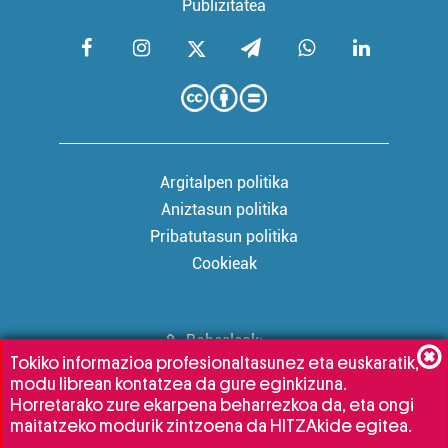
Publizitatea
Argitalpen politika
Aniztasun politika
Pribatutasun politika
Cookieak
Babesleak:
Tokiko informazioa profesionaltasunez eta euskaratik,
modu librean kontatzea da gure eginkizuna.
Horretarako zure ekarpena beharrezkoa da, eta ongi
maitatzeko modurik zintzoena da HITZAkide egitea.