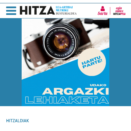
Sartu
HITZALDIAK