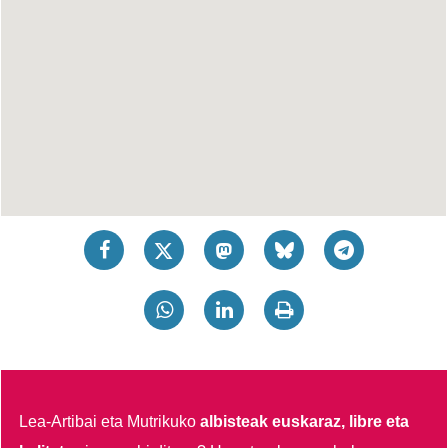
Lea-Artibai eta Mutrikuko
albisteak euskaraz, libre eta