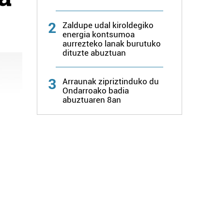
2
Zaldupe udal kiroldegiko
energia kontsumoa
aurrezteko lanak burutuko
dituzte abuztuan
3
Arraunak zipriztinduko du
Ondarroako badia
abuztuaren 8an