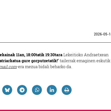
2026-05-1
ekainak 11an, 18:00tatik 19:30tara
Lekeitioko Andraetxean
atriarkatua gure gorputzetatik!’
tailerrak emaginen eskutik
mail.com
-era mezua bidali beharko da.