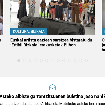
KULTURA, BIZKAIA
u
Euskal artista gazteen saretzea bistaratu du
O
‘Ertibil Bizkaia’ erakusketak Bilbon
j
h
Asteko albiste garrantzitsuenen buletina jaso nahi
an bidaltzen da, eta Lea-Artibai eta Mutrikuko asteko berri nagu