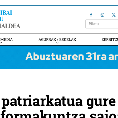
IMEDIA
AGURRAK / ESKELAK
ZERBITZ
 patriarkatua gure
' formakuntza saio