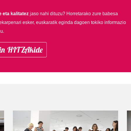
 eta kalitatez
jaso nahi dituzu?
Horretarako zure babesa
ekarpenari esker, euskaratik eginda dagoen tokiko informazio
u.
in HITZAkide