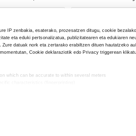
n Politika
irakurri eta onartzen dut.
ure IP zenbakia, esaterako, prozesatzen ditugu, cookie bezalako
H
itate eta eduki pertsonalizatua, publizitatearen eta edukiaren ne
. Zure datuak nork eta zertarako erabiltzen dituen hautatzeko a
omentutan, Cookie deklaraziotik edo Privacy triggerean klikat
Publizitatea
ion which can be accurate to within several meters
in
cific characteristics (fingerprinting)
d and set your preferences in the
details section
.
aratik, modu librean kontatzea da gure eginkizuna. Horret
intzoena da HITZAkide egitea.
n ditugu, zure IP zenbakia, besteak beste, teknologia erabiliz,
Babesleak:
, iragarkiak eta edukia neurtzeko, jendeari buruzko informazioa b
abiltzen dituen hauta dezakezu.
interes komertzial legitimoetan babesten dira. Ikusi gure bazki