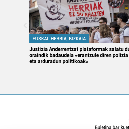
EUSKAL HERRIA, BIZKAIA
an
Justizia Anderrentzat plataformak salatu d
oraindik badaudela «erantzule diren polizia
eta arduradun politikoak»
Buletina barikuet