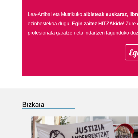
Lea-Artibai eta Mutrikuko
albisteak euskaraz, libre
ezinbestekoa dugu.
Egin zaitez HITZAkide!
Zure 
profesionala garatzen eta indartzen lagunduko duz
Eg
Bizkaia