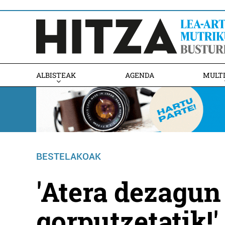
ALBISTEAK
AGENDA
MULT
BESTELAKOAK
'Atera dezagun
gorputzetatik!