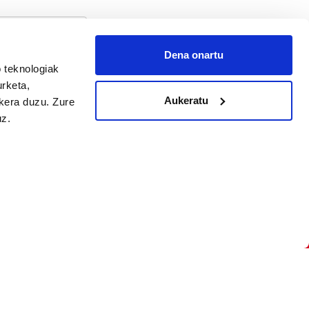
Dena onartu
 teknologiak
arpidetu
urketa,
Aukeratu
ukera duzu. Zure
uz.
Argitalpen politika
Aniztasun politika
Pribatutasun politika
Cookieak
arako zure ekarpena
 cookieak
iltzeko eta
deen zerrenda,