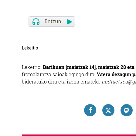
Lekeitio
Lekeitio.
Barikuan [maiatzak 14], maiatzak 28 eta 
fromakuntza saioak egingo dira.
‘Atera dezagun p
bideratuko dira eta izena emateko
andraetxea@g