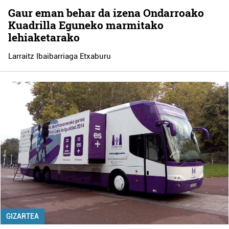
Gaur eman behar da izena Ondarroako
Kuadrilla Eguneko marmitako
lehiaketarako
Larraitz Ibaibarriaga Etxaburu
GIZARTEA