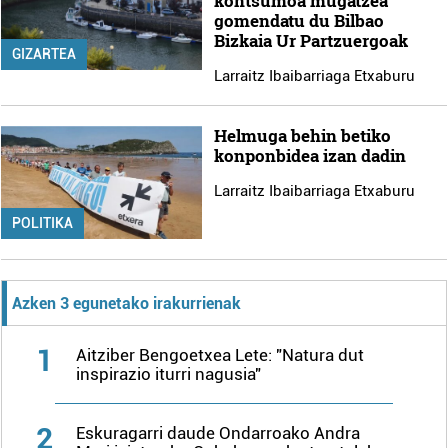
kontsumoa mugatzea
gomendatu du Bilbao
Bizkaia Ur Partzuergoak
GIZARTEA
Larraitz Ibaibarriaga Etxaburu
Helmuga behin betiko
konponbidea izan dadin
Larraitz Ibaibarriaga Etxaburu
POLITIKA
Azken 3 egunetako irakurrienak
1
Aitziber Bengoetxea Lete: "Natura dut
inspirazio iturri nagusia"
2
Eskuragarri daude Ondarroako Andra