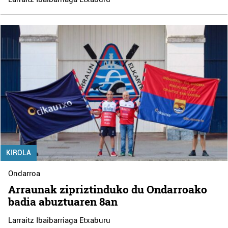
KIROLA
Ondarroa
Arraunak zipriztinduko du Ondarroako
badia abuztuaren 8an
Larraitz Ibaibarriaga Etxaburu