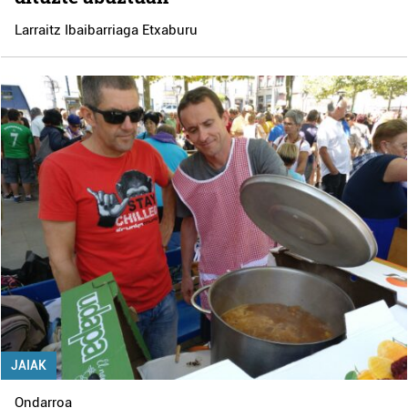
Larraitz Ibaibarriaga Etxaburu
JAIAK
Ondarroa