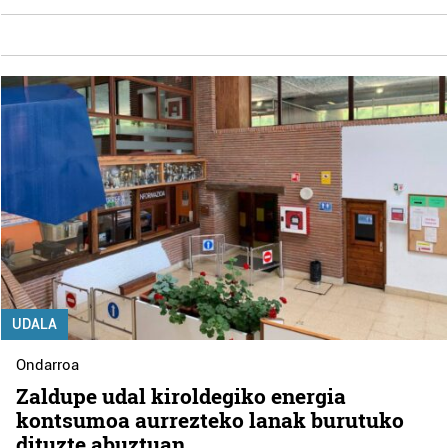
UDALA
Ondarroa
Zaldupe udal kiroldegiko energia
kontsumoa aurrezteko lanak burutuko
dituzte abuztuan