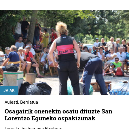
JAIAK
Aulesti
,
Berriatua
Osagairik onenekin osatu dituzte San
Lorentzo Eguneko ospakizunak
Larraitz Ibaibarriaga Etxaburu