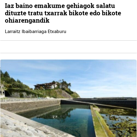
Iaz baino emakume gehiagok salatu
dituzte tratu txarrak bikote edo bikote
ohiarengandik
Larraitz Ibaibarriaga Etxaburu