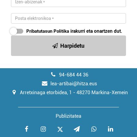
Pribatutasun Politika
irakurri eta onartzen dut.
Harpidetu
94-684 44 36
lea-artibai@hitza.eus
Arretxinaga etorbidea, 1 - 48270 Markina-Xemein
Publizitatea