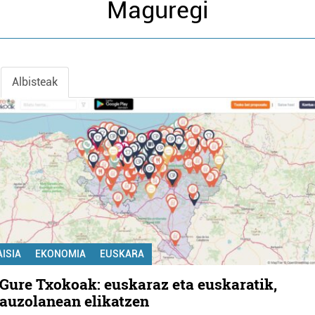
Maguregi
Albisteak
AISIA
EKONOMIA
EUSKARA
Gure Txokoak: euskaraz eta euskaratik,
auzolanean elikatzen