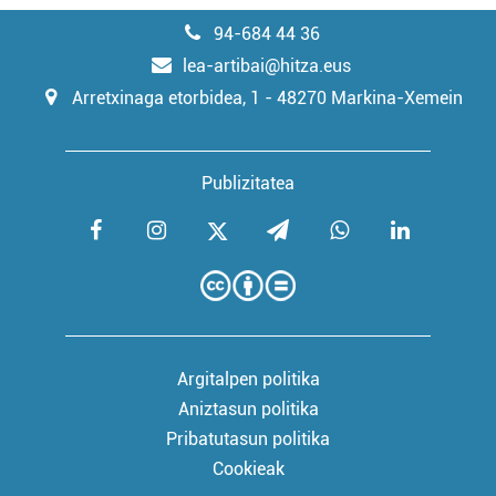
94-684 44 36
lea-artibai@hitza.eus
Arretxinaga etorbidea, 1 - 48270 Markina-Xemein
Publizitatea
Argitalpen politika
Aniztasun politika
Pribatutasun politika
Cookieak