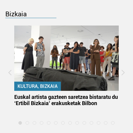
Bizkaia
KULTURA, BIZKAIA
Euskal artista gazteen saretzea bistaratu du
On
‘Ertibil Bizkaia’ erakusketak Bilbon
ja
ha