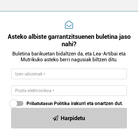
Asteko albiste garrantzitsuenen buletina jaso
nahi?
Buletina barikuetan bidaltzen da, eta Lea-Artibai eta
Mutrikuko asteko berri nagusiak biltzen ditu.
Pribatutasun Politika
irakurri eta onartzen dut.
Harpidetu