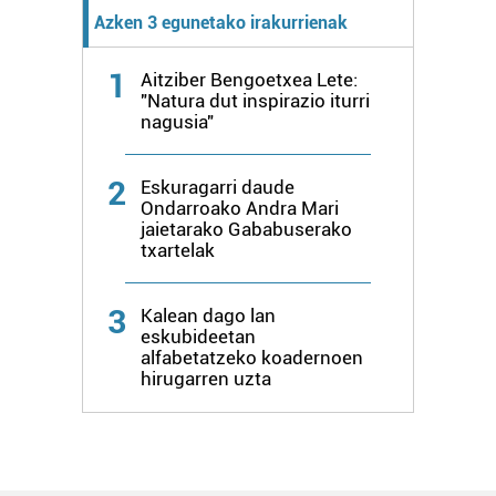
Azken 3 egunetako irakurrienak
1
Aitziber Bengoetxea Lete:
"Natura dut inspirazio iturri
nagusia"
2
Eskuragarri daude
Ondarroako Andra Mari
jaietarako Gababuserako
txartelak
3
Kalean dago lan
eskubideetan
alfabetatzeko koadernoen
hirugarren uzta