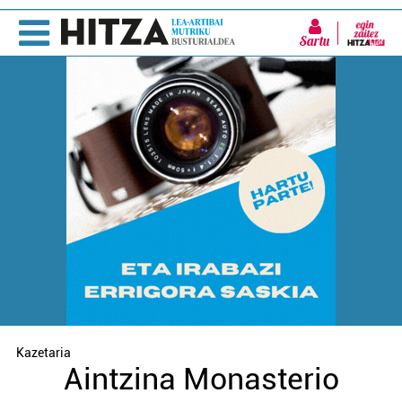
Sartu
Kazetaria
Aintzina Monasterio