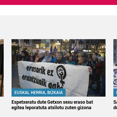
EUSKAL HERRIA, BIZKAIA
Espetxeratu dute Getxon sexu eraso bat
S
egitea leporatuta atxilotu zuten gizona
d