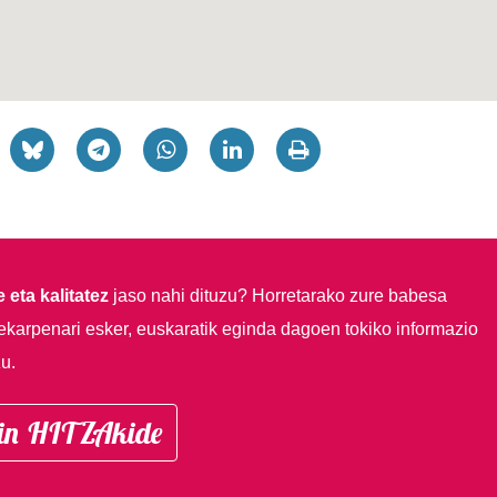
 eta kalitatez
jaso nahi dituzu?
Horretarako zure babesa
ekarpenari esker, euskaratik eginda dagoen tokiko informazio
u.
in HITZAkide