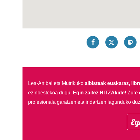
Lea-Artibai eta Mutrikuko
albisteak euskaraz, libre
ezinbestekoa dugu.
Egin zaitez HITZAkide!
Zure 
profesionala garatzen eta indartzen lagunduko duz
Eg