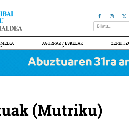
IMEDIA
AGURRAK / ESKELAK
ZERBITZ
tuak (Mutriku)