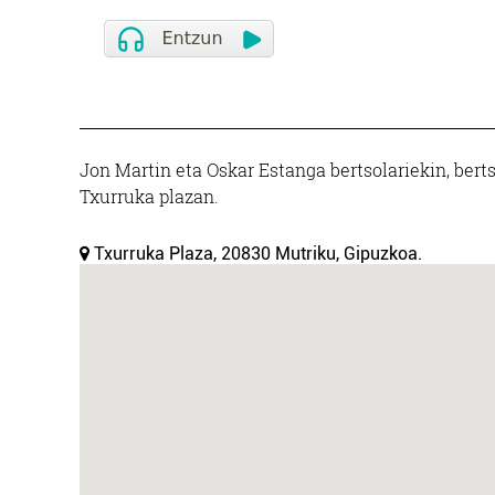
Jon Martin eta Oskar Estanga bertsolariekin, ber
Txurruka plazan.
Txurruka Plaza, 20830 Mutriku, Gipuzkoa.