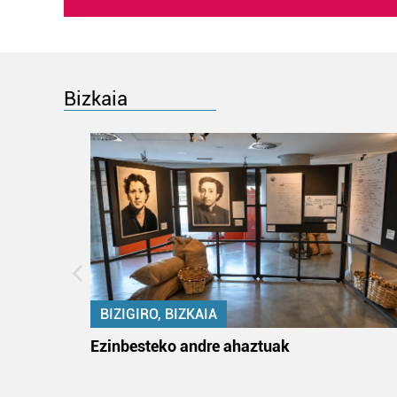
Bizkaia
BIZIGIRO, BIZKAIA
ko itun
Ezinbesteko andre ahaztuak