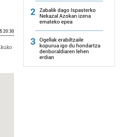
2
Zabalik dago Ispasterko
Nekazal Azokan izena
emateko epea
5 20:30
3
Ogellak erabiltzaile
kopurua igo du hondartza
rikuko
denboraldiaren lehen
erdian