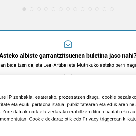
Asteko albiste garrantzitsuenen buletina jaso nahi
an bidaltzen da, eta Lea-Artibai eta Mutrikuko asteko berri nagu
n Politika
irakurri eta onartzen dut.
ure IP zenbakia, esaterako, prozesatzen ditugu, cookie bezalako
H
itate eta eduki pertsonalizatua, publizitatearen eta edukiaren ne
. Zure datuak nork eta zertarako erabiltzen dituen hautatzeko a
omentutan, Cookie deklaraziotik edo Privacy triggerean klikat
Publizitatea