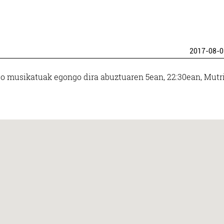
2017-08-0
tso musikatuak egongo dira abuztuaren 5ean, 22:30ean, Mut