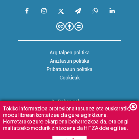
Argitalpen politika
Aniztasun politika
Pribatutasun politika
Cookieak
Babesleak:
Tokiko informazioa profesionaltasunez eta euskaratik,
modu librean kontatzea da gure eginkizuna.
Horretarako zure ekarpena beharrezkoa da, eta ongi
maitatzeko modurik zintzoena da HITZAkide egitea.