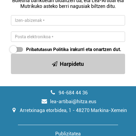
Buletina barikuetan bidaltzen da, eta Lea-Artibai eta
Mutrikuko asteko berri nagusiak biltzen ditu.
irakurri
Pribatutasun Politika
irakurri eta onartzen dut.
Harpidetu
94-684 44 36
lea-artibai@hitza.eus
Arretxinaga etorbidea, 1 - 48270 Markina-Xemein
Publizitatea