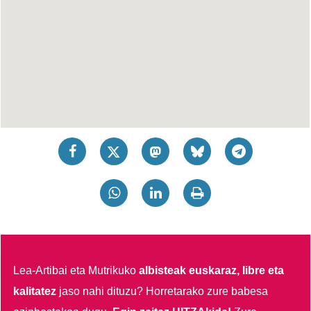
Lea-Artibai eta Mutrikuko
albisteak euskaraz, libre eta
kalitatez
jaso nahi dituzu?
Horretarako zure babesa