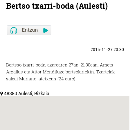
Bertso txarri-boda (Aulesti)
2015-11-27 20:30
Bertsso txarri-boda, azaroaren 27an, 21:30ean, Amets
Arzallus eta Aitor Mendiluze bertsolariekin. Txartelak
salgai Mariano jatetxean (24 euro).
48380 Aulesti, Bizkaia.