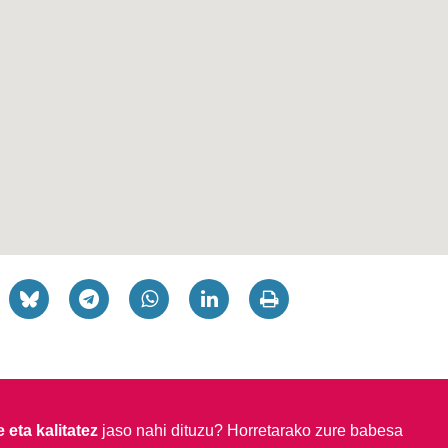
 eta kalitatez
jaso nahi dituzu?
Horretarako zure babesa