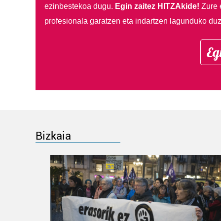
ezinbestekoa dugu.
Egin zaitez HITZAkide!
Zure 
profesionala garatzen eta indartzen lagunduko duz
Eg
Bizkaia