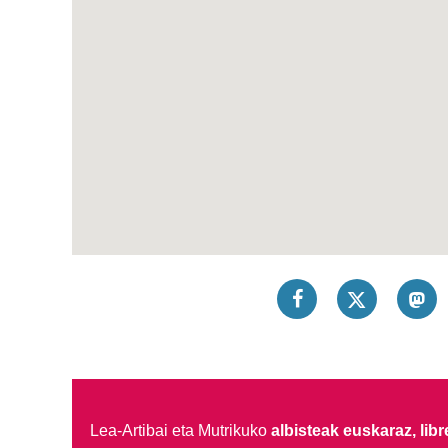
Lea-Artibai eta Mutrikuko
albisteak euskaraz, libre