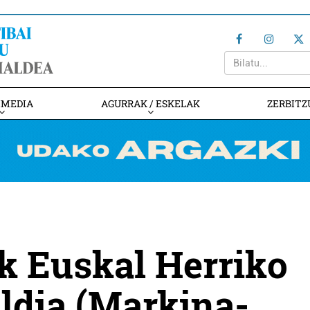
IMEDIA
AGURRAK / ESKELAK
ZERBITZ
ak Euskal Herriko
aldia (Markina-