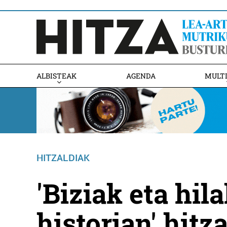
ALBISTEAK
AGENDA
MULT
HITZALDIAK
'Biziak eta hil
historian' hitz