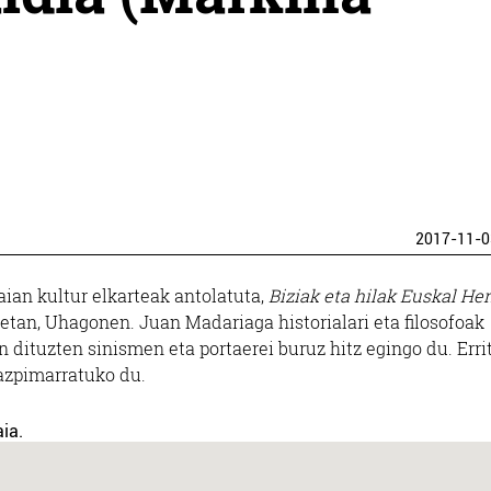
2017-11-0
an kultur elkarteak antolatuta,
Biziak eta hilak Euskal Her
etan, Uhagonen. Juan Madariaga historialari eta filosofoak
 dituzten sinismen eta portaerei buruz hitz egingo du. Erri
azpimarratuko du.
ia.