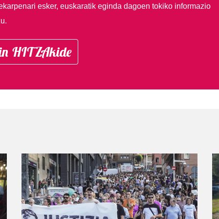
ekarpenari esker, euskaratik eginda dagoen tokiko informazio
u.
in HITZAkide