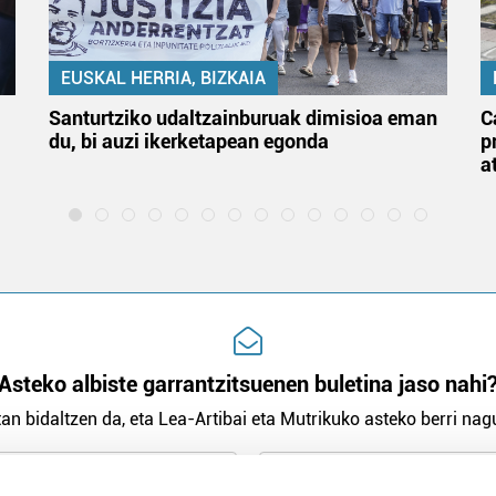
EUSKAL HERRIA, BIZKAIA
Santurtziko udaltzainburuak dimisioa eman
C
du, bi auzi ikerketapean egonda
p
a
Asteko albiste garrantzitsuenen buletina jaso nahi
an bidaltzen da, eta Lea-Artibai eta Mutrikuko asteko berri nagu