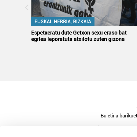
EUSKAL HERRIA, BIZKAIA
atzez»
Espetxeratu dute Getxon sexu eraso bat
egitea leporatuta atxilotu zuten gizona
Buletina barikuet