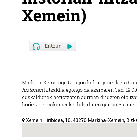
Xemein)
Markina-Xemeingo Uhagon kulturguneak eta Garai
historian
hitzaldia egongo da azaroaren 3an, 19:00
euskaldunek heriotzaren aurrean dituzten eta izan
horietan emakumeek eduki duten garrantzia ere 
Xemein Hiribidea, 10, 48270 Markina-Xemein, Bizka