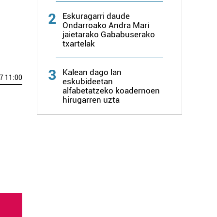
2
Eskuragarri daude
Ondarroako Andra Mari
jaietarako Gababuserako
txartelak
3
Kalean dago lan
7 11:00
eskubideetan
alfabetatzeko koadernoen
hirugarren uzta