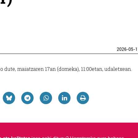
2026-05-1
 dute, maiatzaren 17an (domeka), 11:00etan, udaletxean.