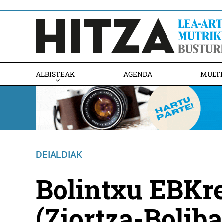
ALBISTEAK
AGENDA
MULT
DEIALDIAK
Bolintxu EBKr
(Ziortza-Boliba