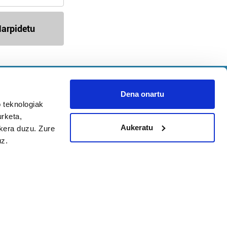
arpidetu
Argitalpen politika
Aniztasun politika
Dena onartu
Pribatutasun politika
 teknologiak
urketa,
Cookieak
Aukeratu
ukera duzu. Zure
uz.
arako zure ekarpena