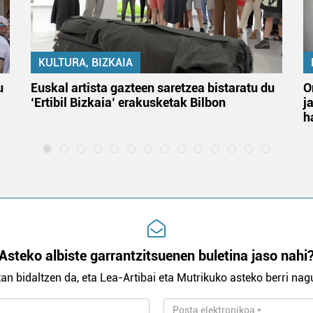
KULTURA, BIZKAIA
u
Euskal artista gazteen saretzea bistaratu du
O
‘Ertibil Bizkaia’ erakusketak Bilbon
j
h
Asteko albiste garrantzitsuenen buletina jaso nahi
an bidaltzen da, eta Lea-Artibai eta Mutrikuko asteko berri nagu