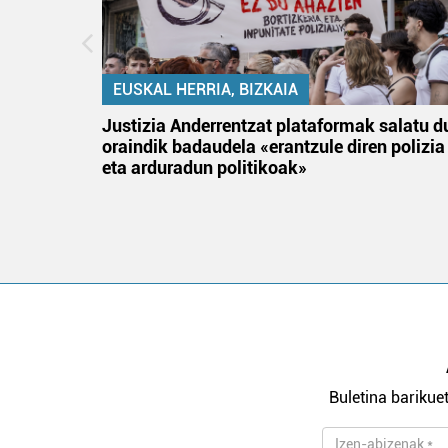
EUSKAL HERRIA, BIZKAIA
tik
Justizia Anderrentzat plataformak salatu d
 gizon
oraindik badaudela «erantzule diren polizia
eta arduradun politikoak»
Buletina barikuet