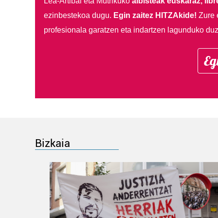
Lea-Artibai eta Mutrikuko
albisteak euskaraz, libre
ezinbestekoa dugu.
Egin zaitez HITZAkide!
Zure 
profesionala garatzen eta indartzen lagunduko duz
Eg
Bizkaia