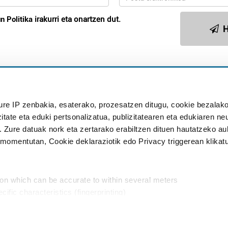
n Politika
irakurri eta onartzen dut.
H
Publizitatea
ure IP zenbakia, esaterako, prozesatzen ditugu, cookie bezalako
in
itate eta eduki pertsonalizatua, publizitatearen eta edukiaren ne
. Zure datuak nork eta zertarako erabiltzen dituen hautatzeko a
omentutan, Cookie deklaraziotik edo Privacy triggerean klikat
Babesleak:
ion which can be accurate to within several meters
cific characteristics (fingerprinting)
d and set your preferences in the
details section
.
aratik, modu librean kontatzea da gure eginkizuna. Horret
intzoena da HITZAkide egitea.