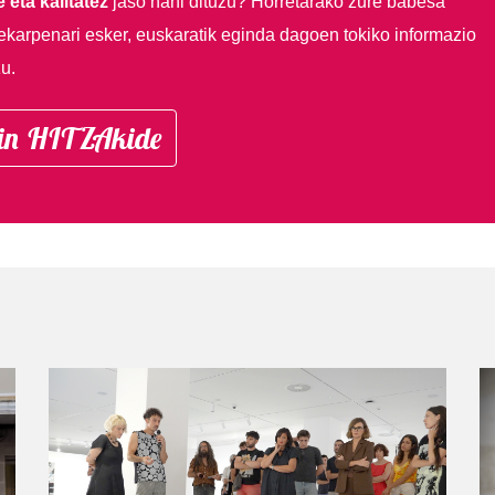
 eta kalitatez
jaso nahi dituzu?
Horretarako zure babesa
ekarpenari esker, euskaratik eginda dagoen tokiko informazio
u.
in HITZAkide