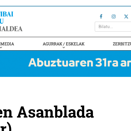
IMEDIA
AGURRAK / ESKELAK
ZERBITZ
en Asanblada
r)