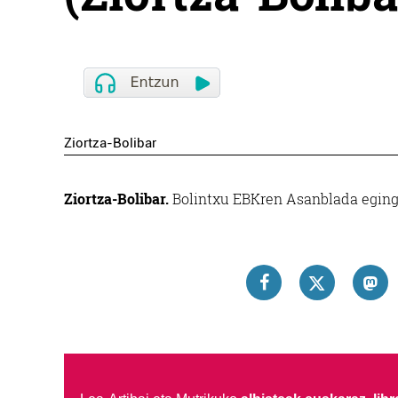
Ziortza-Bolibar
Ziortza-Bolibar.
Bolintxu EBKren Asanblada egingo