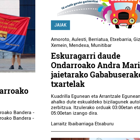
JAIAK
Amoroto
,
Aulesti
,
Berriatua
,
Etxebarria
,
Gi
Xemein
,
Mendexa
,
Munitibar
Eskuragarri daude
Ondarroako Andra Mar
jaietarako Gababuserak
txartelak
darroako
Kuadrilla Egunean eta Arrantzale Egunean 
ahalko dute eskualdeko bizilagunek aut
zerbitzua. Itzulerako orduak 03:00etan et
rroako Bandera -
05:00etan izango dira.
rroako Bandera -
Larraitz Ibaibarriaga Etxaburu