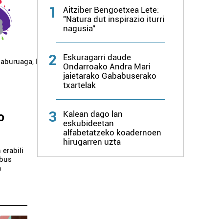
1
Aitziber Bengoetxea Lete:
"Natura dut inspirazio iturri
nagusia"
2
Eskuragarri daude
zaburuaga
,
Ispaster
,
Lekeitio
,
Markina-
Ondarroako Andra Mari
jaietarako Gababuserako
txartelak
i
3
o
Kalean dago lan
eskubideetan
alfabetatzeko koadernoen
hirugarren uzta
erabili
obus
a