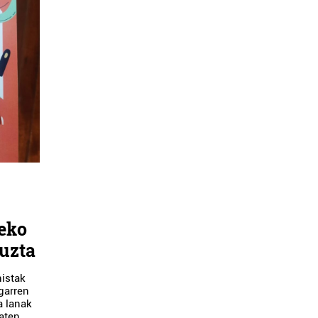
zeko
uzta
nistak
garren
a lanak
aten