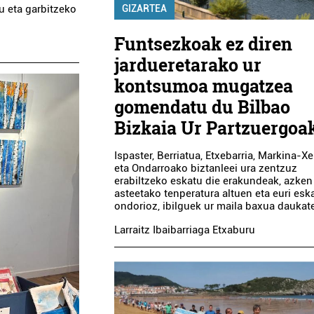
tu eta garbitzeko
GIZARTEA
Funtsezkoak ez diren
jardueretarako ur
kontsumoa mugatzea
gomendatu du Bilbao
Bizkaia Ur Partzuergoa
Ispaster, Berriatua, Etxebarria, Markina-X
eta Ondarroako biztanleei ura zentzuz
erabiltzeko eskatu die erakundeak, azken
asteetako tenperatura altuen eta euri esk
ondorioz, ibilguek ur maila baxua daukat
Larraitz Ibaibarriaga Etxaburu