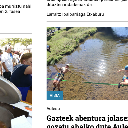
dituzten indarkeriak da.
oa murriztu nahi
en 2. fasea
Larraitz Ibaibarriaga Etxaburu
AISIA
Aulesti
Gazteek abentura jolase
gozatu ahalko dute Aule