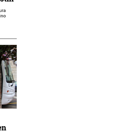
ura
aino
en