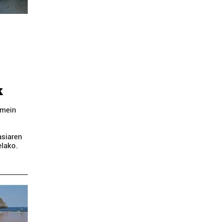
k
emein
asiaren
elako.