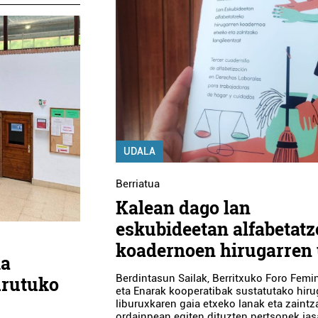
UDALA
Berriatua
Kalean dago lan
eskubideetan alfabetat
koadernoen hirugarren 
ia
Berdintasun Sailak, Berritxuko Foro Femi
urutuko
eta Enarak kooperatibak sustatutako hiru
liburuxkaren gaia etxeko lanak eta zaintz
ordainpean egiten dituzten pertsonek jas