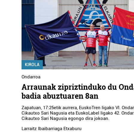
KIROLA
Ondarroa
Arraunak zipriztinduko du On
badia abuztuaren 8an
Zapatuan, 17:25etik aurrera, EuskoTren ligako VI. Onda
Cikautxo Sari Nagusia eta EuskoLabel ligako 42. Onda
Cikautxo Sari Nagusia egongo dira jokoan.
Larraitz Ibaibarriaga Etxaburu