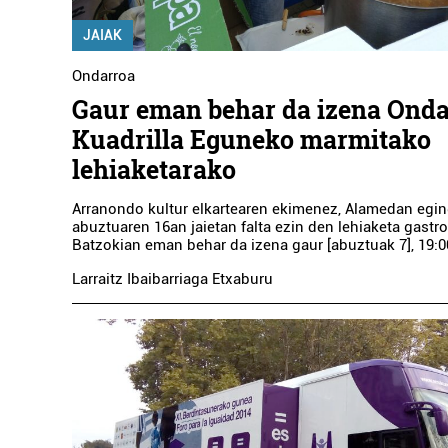
JAIAK
Ondarroa
Gaur eman behar da izena Ond
Kuadrilla Eguneko marmitako
lehiaketarako
Arranondo kultur elkartearen ekimenez, Alamedan egi
abuztuaren 16an jaietan falta ezin den lehiaketa gast
Batzokian eman behar da izena gaur [abuztuak 7], 19:00
Larraitz Ibaibarriaga Etxaburu