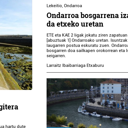
Lekeitio
,
Ondarroa
Ondarroa bosgarrena iz
da etxeko uretan
ETE eta KAE 2 ligak jokatu ziren zapatuan
[abuztuak 1] Ondarroako uretan. Isuntzak
laugarren postua eskuratu zuen. Ondarro
bosgarren doa sailkapen orokorrean eta 
seigarren.
Larraitz Ibaibarriaga Etxaburu
gitera
rua hartu dute