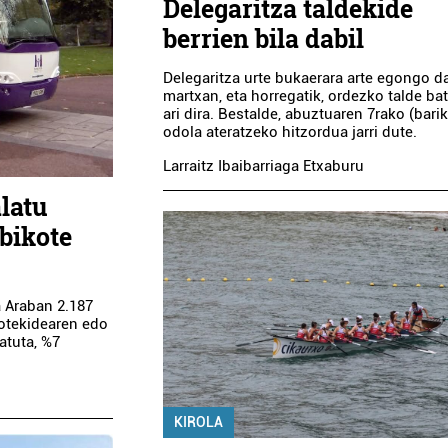
Delegaritza taldekide
berrien bila dabil
Delegaritza urte bukaerara arte egongo d
martxan, eta horregatik, ordezko talde bat
ari dira. Bestalde, abuztuaren 7rako (bari
odola ateratzeko hitzordua jarri dute.
Larraitz Ibaibarriaga Etxaburu
latu
 bikote
 Araban 2.187
kotekidearen edo
atuta, %7
KIROLA