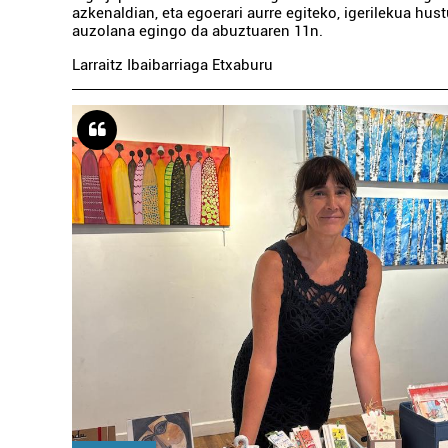
azkenaldian, eta egoerari aurre egiteko, igerilekua hus
auzolana egingo da abuztuaren 11n.
Larraitz Ibaibarriaga Etxaburu