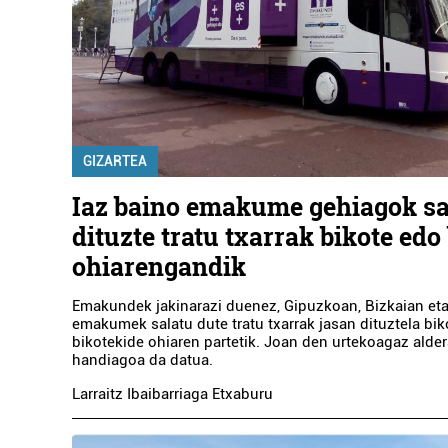
GIZARTEA
Iaz baino emakume gehiagok sa
dituzte tratu txarrak bikote edo
ohiarengandik
Emakundek jakinarazi duenez, Gipuzkoan, Bizkaian eta
emakumek salatu dute tratu txarrak jasan dituztela bi
bikotekide ohiaren partetik. Joan den urtekoagaz alder
handiagoa da datua.
Larraitz Ibaibarriaga Etxaburu