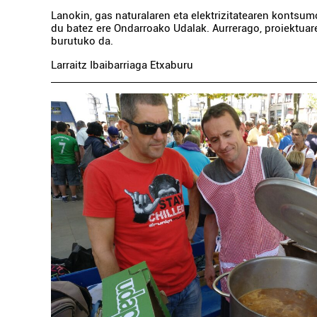
Lanokin, gas naturalaren eta elektrizitatearen kontsum
du batez ere Ondarroako Udalak. Aurrerago, proiektuar
burutuko da.
Larraitz Ibaibarriaga Etxaburu