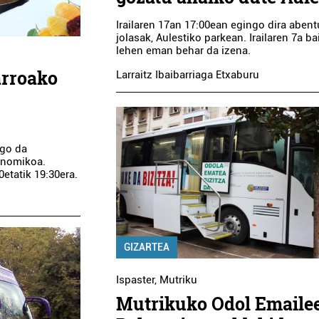
Irailaren 17an 17:00ean egingo dira abent
jolasak, Aulestiko parkean. Irailaren 7a b
lehen eman behar da izena.
arroako
Larraitz Ibaibarriaga Etxaburu
ngo da
ronomikoa.
etatik 19:30era.
GIZARTEA
Ispaster
,
Mutriku
Mutrikuko Odol Emaile