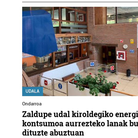
UDALA
Ondarroa
Zaldupe udal kiroldegiko energ
kontsumoa aurrezteko lanak b
dituzte abuztuan