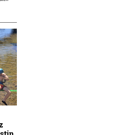
z
stin