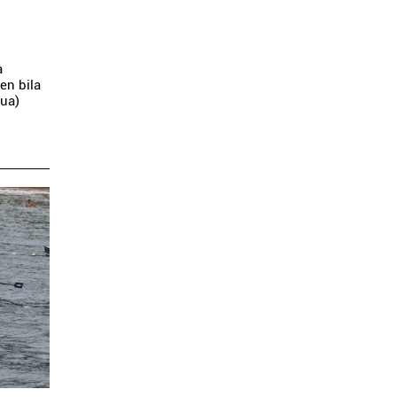
a
en bila
kua)