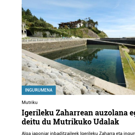
INGURUMENA
Mutriku
Igerileku Zaharrean auzolana e
deitu du Mutrikuko Udalak
Alga japoniar inbaditzaileek Igerileku Zaharra eta ingu