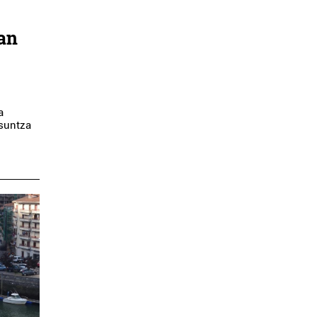
an
a
Isuntza