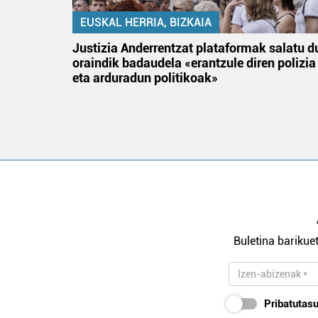
EUSKAL HERRIA, BIZKAIA
an
Justizia Anderrentzat plataformak salatu d
oraindik badaudela «erantzule diren polizia
eta arduradun politikoak»
Buletina barikuet
Pribatutasu