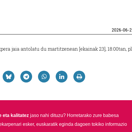
2026-06-2
era jaia antolatu du martitzenean [ekainak 23], 18:00tan, p
 eta kalitatez
jaso nahi dituzu?
Horretarako zure babesa
ekarpenari esker, euskaratik eginda dagoen tokiko informazio