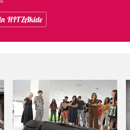
u.
in HITZAkide