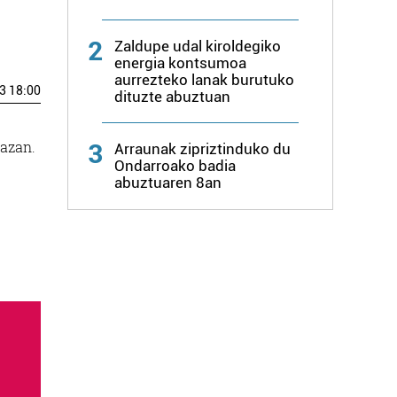
2
Zaldupe udal kiroldegiko
energia kontsumoa
aurrezteko lanak burutuko
3 18:00
dituzte abuztuan
lazan.
3
Arraunak zipriztinduko du
Ondarroako badia
abuztuaren 8an