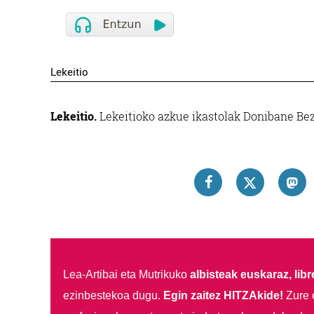
Lekeitio
Lekeitio.
Lekeitioko azkue ikastolak Donibane Bezp
Lea-Artibai eta Mutrikuko
albisteak euskaraz, libre
ezinbestekoa dugu.
Egin zaitez HITZAkide!
Zure 