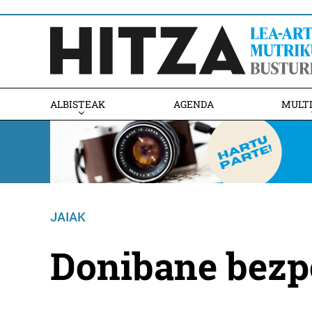
ALBISTEAK
AGENDA
MULT
JAIAK
Donibane bezpe