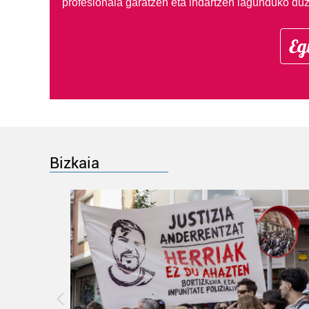
profesionala garatzen eta indartzen lagunduko duz
Eg
Bizkaia