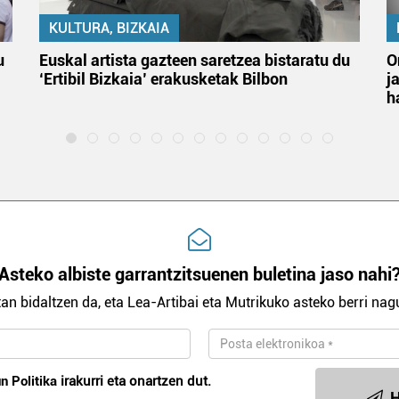
KULTURA, BIZKAIA
u
Euskal artista gazteen saretzea bistaratu du
O
‘Ertibil Bizkaia’ erakusketak Bilbon
j
h
Asteko albiste garrantzitsuenen buletina jaso nahi
an bidaltzen da, eta Lea-Artibai eta Mutrikuko asteko berri nagu
n Politika
irakurri eta onartzen dut.
H