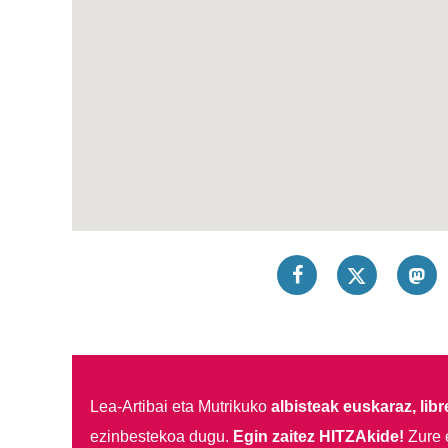
Lea-Artibai eta Mutrikuko
albisteak euskaraz, libre
ezinbestekoa dugu.
Egin zaitez HITZAkide!
Zure 