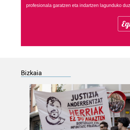
profesionala garatzen eta indartzen lagunduko duz
Eg
Bizkaia