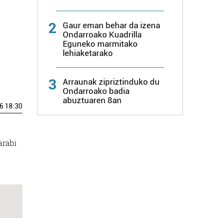
2
Gaur eman behar da izena
Ondarroako Kuadrilla
Eguneko marmitako
lehiaketarako
3
Arraunak zipriztinduko du
Ondarroako badia
abuztuaren 8an
6 18:30
arabi