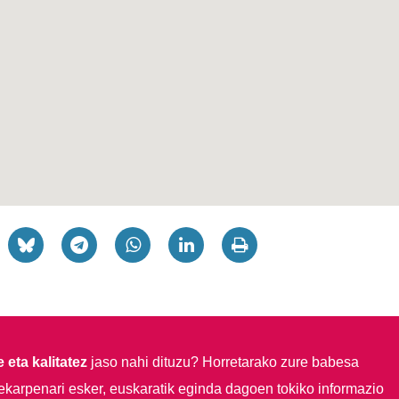
 eta kalitatez
jaso nahi dituzu?
Horretarako zure babesa
ekarpenari esker, euskaratik eginda dagoen tokiko informazio