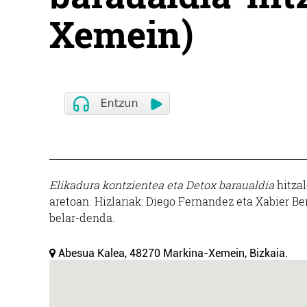
Xemein)
Elikadura kontzientea eta Detox baraualdia
hitzal
aretoan. Hizlariak: Diego Fernandez eta Xabier Ber
belar-denda.
Abesua Kalea, 48270 Markina-Xemein, Bizkaia.