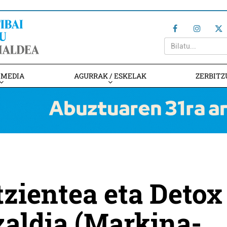
IMEDIA
AGURRAK / ESKELAK
ZERBITZ
tzientea eta Detox
zaldia (Markina-