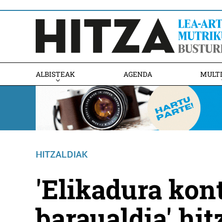
ALBISTEAK
AGENDA
MULT
HITZALDIAK
'Elikadura kon
baraualdia' hit