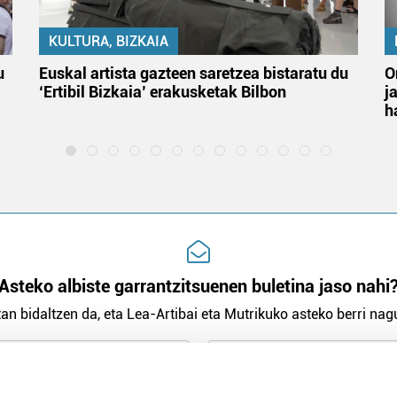
KULTURA, BIZKAIA
u
Euskal artista gazteen saretzea bistaratu du
O
‘Ertibil Bizkaia’ erakusketak Bilbon
j
h
Asteko albiste garrantzitsuenen buletina jaso nahi
an bidaltzen da, eta Lea-Artibai eta Mutrikuko asteko berri nagu
n Politika
irakurri eta onartzen dut.