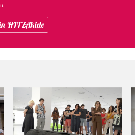
u.
in HITZAkide