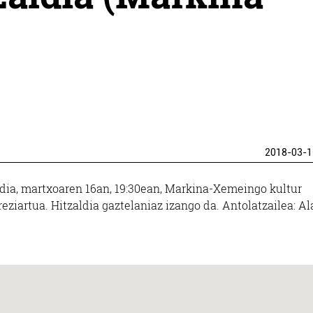
2018-03-1
dia, martxoaren 16an, 19:30ean, Markina-Xemeingo kultur
eziartua. Hitzaldia gaztelaniaz izango da. Antolatzailea: Al