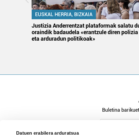
EUSKAL HERRIA, BIZKAIA
an
Justizia Anderrentzat plataformak salatu d
oraindik badaudela «erantzule diren polizia
eta arduradun politikoak»
Buletina barikuet
Datuen erabilera arduratsua
Pribatutasu