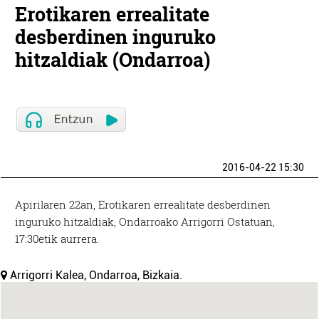
Erotikaren errealitate
desberdinen inguruko
hitzaldiak (Ondarroa)
2016-04-22 15:30
Apirilaren 22an, Erotikaren errealitate desberdinen
inguruko hitzaldiak, Ondarroako Arrigorri Ostatuan,
17:30etik aurrera.
Arrigorri Kalea, Ondarroa, Bizkaia.