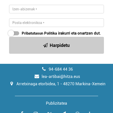
irakurri
Pribatutasun Politika
irakurri eta onartzen dut.
Harpidetu
94-684 44 36
lea-artibai@hitza.eus
Arretxinaga etorbidea, 1 - 48270 Markina-Xemein
Publizitatea