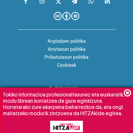
Argitalpen politika
Aniztasun politika
Pribatutasun politika
Cookieak
Babesleak:
Tokiko informazioa profesionaltasunez eta euskaratik,
modu librean kontatzea da gure eginkizuna.
Horretarako zure ekarpena beharrezkoa da, eta ongi
maitatzeko modurik zintzoena da HITZAkide egitea.