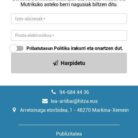
Mutrikuko asteko berri nagusiak biltzen ditu.
irakurri
Pribatutasun Politika
irakurri eta onartzen dut.
Harpidetu
94-684 44 36
lea-artibai@hitza.eus
Arretxinaga etorbidea, 1 - 48270 Markina-Xemein
Publizitatea