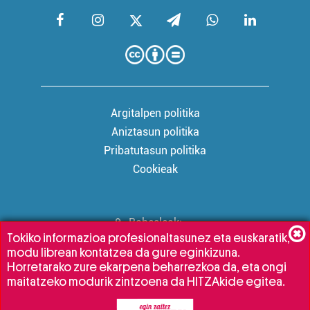
Argitalpen politika
Aniztasun politika
Pribatutasun politika
Cookieak
Babesleak:
Tokiko informazioa profesionaltasunez eta euskaratik,
modu librean kontatzea da gure eginkizuna.
Horretarako zure ekarpena beharrezkoa da, eta ongi
maitatzeko modurik zintzoena da HITZAkide egitea.