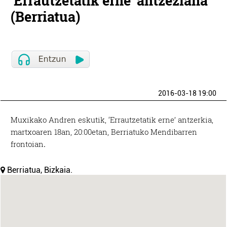
'Errautzetatik erne' antzezlana
(Berriatua)
2016-03-18 19:00
Muxikako Andren eskutik, ‘Errautzetatik erne’ antzerkia,
martxoaren 18an, 20:00etan, Berriatuko Mendibarren
frontoian
.
Berriatua, Bizkaia.