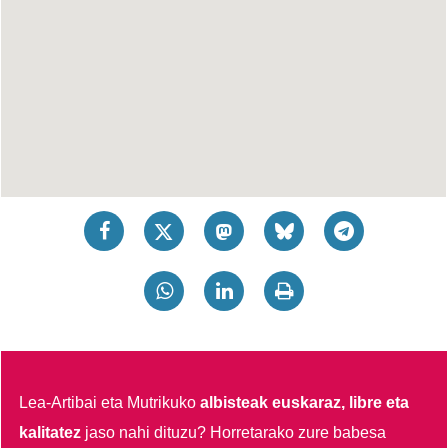
Lea-Artibai eta Mutrikuko
albisteak euskaraz, libre eta
kalitatez
jaso nahi dituzu?
Horretarako zure babesa