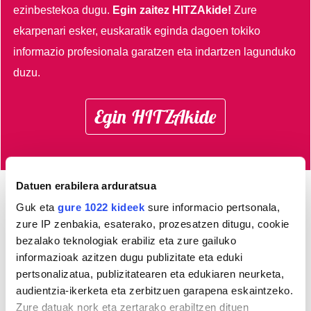
ezinbestekoa dugu.
Egin zaitez HITZAkide!
Zure
ekarpenari esker, euskaratik eginda dagoen tokiko
informazio profesionala garatzen eta indartzen lagunduko
duzu.
Egin HITZAkide
Datuen erabilera arduratsua
Guk eta
gure 1022 kideek
sure informacio pertsonala,
Azken 3 egunetako irakurrienak
zure IP zenbakia, esaterako, prozesatzen ditugu, cookie
bezalako teknologiak erabiliz eta zure gailuko
1
Gazteek abentura jolasez
informazioak azitzen dugu publizitate eta eduki
gozatu ahalko dute
pertsonalizatua, publizitatearen eta edukiaren neurketa,
Aulestin
audientzia-ikerketa eta zerbitzuen garapena eskaintzeko.
Zure datuak nork eta zertarako erabiltzen dituen