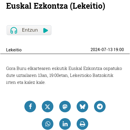
Euskal Ezkontza (Lekeitio)
Lekeitio
2024-07-13 19:00
Gora Buru elkartearen eskutik Euskal Ezkontza ospatuko
dute uztailaren 13an, 19:00etan, Lekeitioko Batzokitik
irten eta kalez kale.