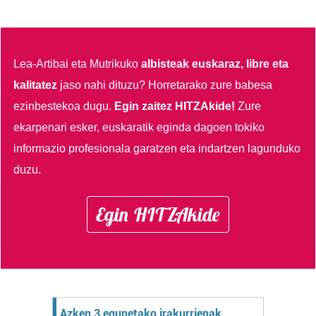
Lea-Artibai eta Mutrikuko
albisteak euskaraz, libre eta
kalitatez
jaso nahi dituzu?
Horretarako zure babesa
ezinbestekoa dugu.
Egin zaitez HITZAkide!
Zure
ekarpenari esker, euskaratik eginda dagoen tokiko
informazio profesionala garatzen eta indartzen lagunduko
duzu.
Egin HITZAkide
Azken 3 egunetako irakurrienak