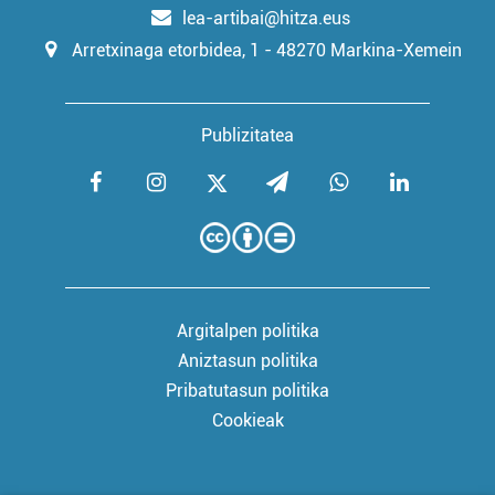
lea-artibai@hitza.eus
Arretxinaga etorbidea, 1 - 48270 Markina-Xemein
Publizitatea
Argitalpen politika
Aniztasun politika
Pribatutasun politika
Cookieak