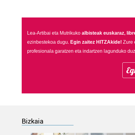
Lea-Artibai eta Mutrikuko
albisteak euskaraz, libre
ezinbestekoa dugu.
Egin zaitez HITZAkide!
Zure 
profesionala garatzen eta indartzen lagunduko duz
Eg
Bizkaia