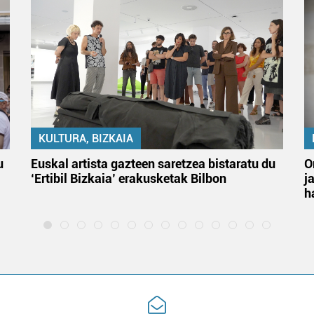
KULTURA, BIZKAIA
u
Euskal artista gazteen saretzea bistaratu du
O
‘Ertibil Bizkaia’ erakusketak Bilbon
j
h