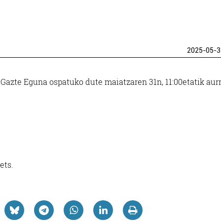
2025-05-3
azte Eguna ospatuko dute maiatzaren 31n, 11:00etatik aurr
ets.