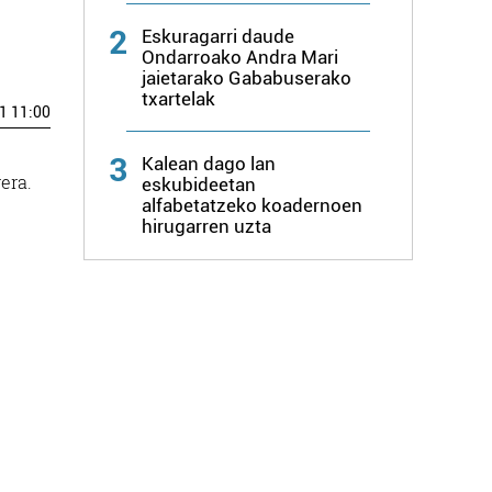
2
Eskuragarri daude
Ondarroako Andra Mari
jaietarako Gababuserako
txartelak
1 11:00
3
Kalean dago lan
era.
eskubideetan
alfabetatzeko koadernoen
hirugarren uzta