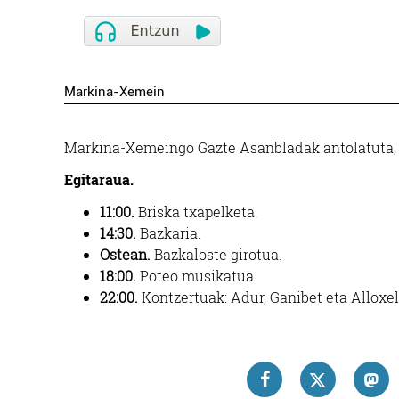
Markina-Xemein
Markina-Xemeingo Gazte Asanbladak antolatuta, G
Egitaraua.
11:00.
Briska txapelketa.
14:30.
Bazkaria.
Ostean.
Bazkaloste girotua.
18:00.
Poteo musikatua.
22:00.
Kontzertuak: Adur, Ganibet eta Alloxel