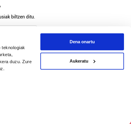
?
siak biltzen ditu.
Dena onartu
 teknologiak
arpidetu
urketa,
Aukeratu
ukera duzu. Zure
uz.
Argitalpen politika
Aniztasun politika
Pribatutasun politika
Cookieak
arako zure ekarpena
 cookieak
iltzeko eta