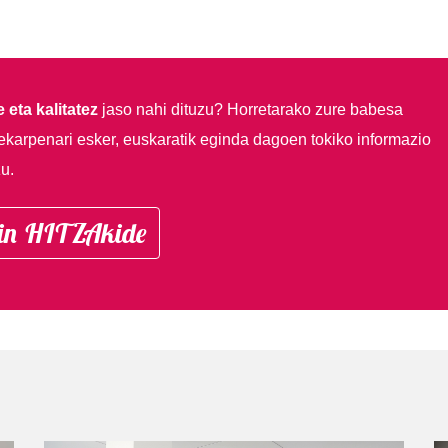
 eta kalitatez
jaso nahi dituzu?
Horretarako zure babesa
ekarpenari esker, euskaratik eginda dagoen tokiko informazio
u.
in HITZAkide