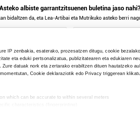
Asteko albiste garrantzitsuenen buletina jaso nahi
an bidaltzen da, eta Lea-Artibai eta Mutrikuko asteko berri nagu
n Politika
irakurri eta onartzen dut.
ure IP zenbakia, esaterako, prozesatzen ditugu, cookie bezalako
H
itate eta eduki pertsonalizatua, publizitatearen eta edukiaren ne
. Zure datuak nork eta zertarako erabiltzen dituen hautatzeko a
omentutan, Cookie deklaraziotik edo Privacy triggerean klikat
Publizitatea
ion which can be accurate to within several meters
in
cific characteristics (fingerprinting)
d and set your preferences in the
details section
.
aratik, modu librean kontatzea da gure eginkizuna. Horret
intzoena da HITZAkide egitea.
n ditugu, zure IP zenbakia, besteak beste, teknologia erabiliz,
Babesleak:
, iragarkiak eta edukia neurtzeko, jendeari buruzko informazioa b