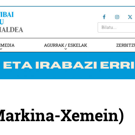
IMEDIA
AGURRAK / ESKELAK
ZERBITZ
Markina-Xemein)