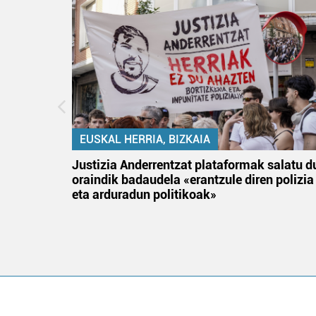
EUSKAL HERRIA, BIZKAIA
tik
Justizia Anderrentzat plataformak salatu d
 gizon
oraindik badaudela «erantzule diren polizia
eta arduradun politikoak»