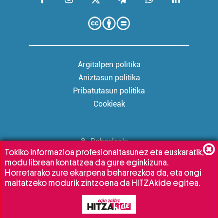
Argitalpen politika
Aniztasun politika
Pribatutasun politika
Cookieak
Babesleak:
Tokiko informazioa profesionaltasunez eta euskaratik,
modu librean kontatzea da gure eginkizuna.
Horretarako zure ekarpena beharrezkoa da, eta ongi
maitatzeko modurik zintzoena da HITZAkide egitea.