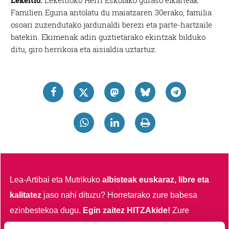
Lekeitio.
Lekeitioko Herri Eskolako guraso elkarteak
Familien Eguna antolatu du maiatzaren 30erako, familia
osoari zuzendutako jardunaldi berezi eta parte-hartzaile
batekin. Ekimenak adin guztietarako ekintzak bilduko
ditu, giro herrikoia eta aisialdia uztartuz.
Lea-Artibai eta Mutrikuko
albisteak euskaraz, libre eta
kalitatez
jaso nahi dituzu?
Horretarako zure babesa
ezinbestekoa dugu.
Egin zaitez HITZAkide!
Zure
ekarpenari esker, euskaratik eginda dagoen tokiko