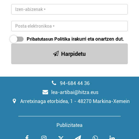
Pribatutasun Politika
irakurri eta onartzen dut.
Harpidetu
94-684 44 36
lea-artibai@hitza.eus
Arretxinaga etorbidea, 1 - 48270 Markina-Xemein
Publizitatea