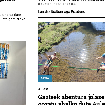
dituzten indarkeriak da.
Larraitz Ibaibarriaga Etxaburu
rua hartu dute
tu eta garbitzeko
AISIA
Aulesti
Gazteek abentura jolase
gozatu ahalko dute Aule