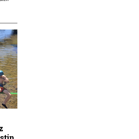
z
stin