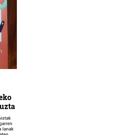
zeko
uzta
nistak
garren
a lanak
aten