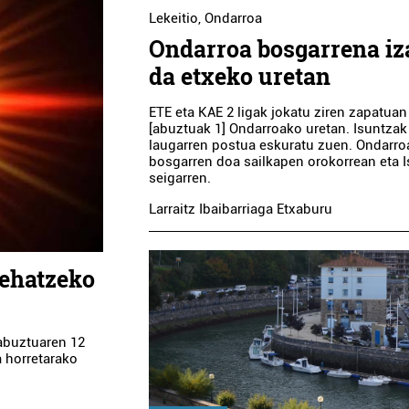
Lekeitio
,
Ondarroa
Ondarroa bosgarrena iz
da etxeko uretan
ETE eta KAE 2 ligak jokatu ziren zapatuan
[abuztuak 1] Ondarroako uretan. Isuntzak
laugarren postua eskuratu zuen. Ondarro
bosgarren doa sailkapen orokorrean eta 
seigarren.
Larraitz Ibaibarriaga Etxaburu
behatzeko
abuztuaren 12
 horretarako