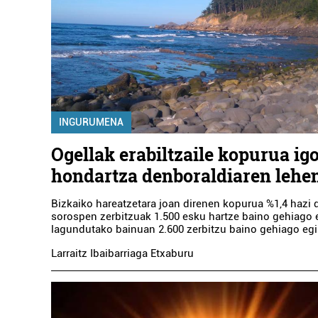
INGURUMENA
Ogellak erabiltzaile kopurua ig
hondartza denboraldiaren lehe
Bizkaiko hareatzetara joan direnen kopurua %1,4 hazi d
sorospen zerbitzuak 1.500 esku hartze baino gehiago e
lagundutako bainuan 2.600 zerbitzu baino gehiago egin
Larraitz Ibaibarriaga Etxaburu