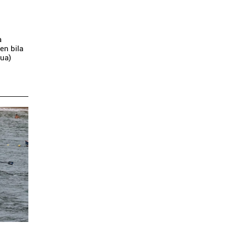
a
en bila
kua)