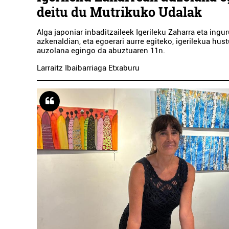
deitu du Mutrikuko Udalak
Alga japoniar inbaditzaileek Igerileku Zaharra eta ingu
azkenaldian, eta egoerari aurre egiteko, igerilekua hus
auzolana egingo da abuztuaren 11n.
Larraitz Ibaibarriaga Etxaburu