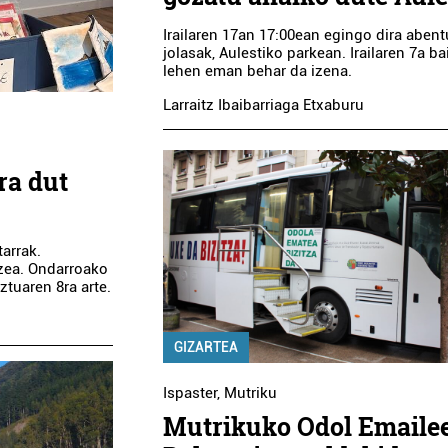
Irailaren 17an 17:00ean egingo dira abent
jolasak, Aulestiko parkean. Irailaren 7a b
lehen eman behar da izena.
Larraitz Ibaibarriaga Etxaburu
ra dut
arrak.
tzea. Ondarroako
tuaren 8ra arte.
GIZARTEA
Ispaster
,
Mutriku
Mutrikuko Odol Emaile