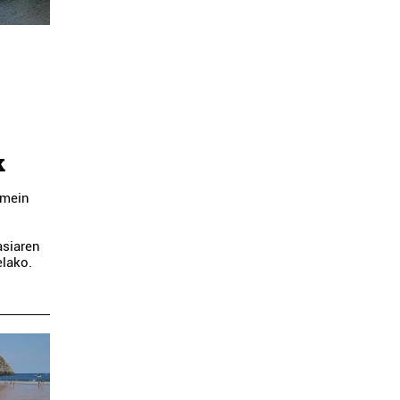
k
emein
asiaren
elako.