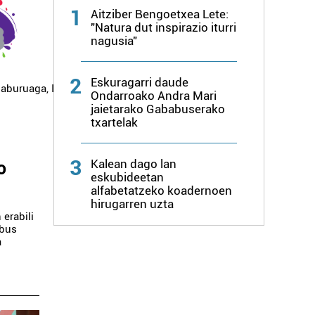
1
Aitziber Bengoetxea Lete:
"Natura dut inspirazio iturri
nagusia"
2
Eskuragarri daude
zaburuaga
,
Ispaster
,
Lekeitio
,
Markina-
Ondarroako Andra Mari
jaietarako Gababuserako
txartelak
i
3
o
Kalean dago lan
eskubideetan
alfabetatzeko koadernoen
hirugarren uzta
erabili
obus
a