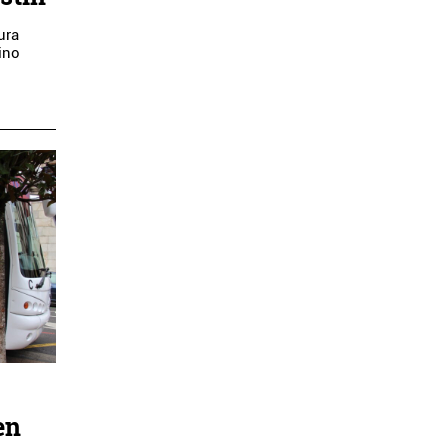
ura
aino
en