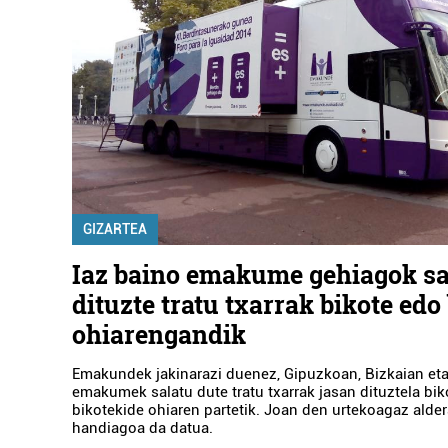
GIZARTEA
Iaz baino emakume gehiagok sa
dituzte tratu txarrak bikote edo
ohiarengandik
Emakundek jakinarazi duenez, Gipuzkoan, Bizkaian eta
emakumek salatu dute tratu txarrak jasan dituztela bi
bikotekide ohiaren partetik. Joan den urtekoagaz alder
handiagoa da datua.