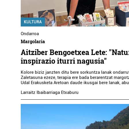
KULTURA
Ondarroa
Margolaria
Aitziber Bengoetxea Lete: "Natu
inspirazio iturri nagusia"
Kolore biziz janzten ditu bere sorkuntza lanak ondarrut
Zaletasuna ezeze, terapia ere bada berarentzat margo
Udal Erakusketa Aretoan daude ikusgai bere lanak, abuz
Larraitz Ibaibarriaga Etxaburu