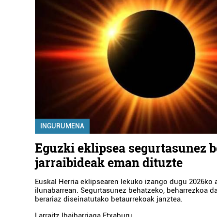
INGURUMENA
Eguzki eklipsea segurtasunez 
jarraibideak eman dituzte
Euskal Herria eklipsearen lekuko izango dugu 2026ko 
ilunabarrean. Segurtasunez behatzeko, beharrezkoa da
berariaz diseinatutako betaurrekoak janztea.
Larraitz Ibaibarriaga Etxaburu