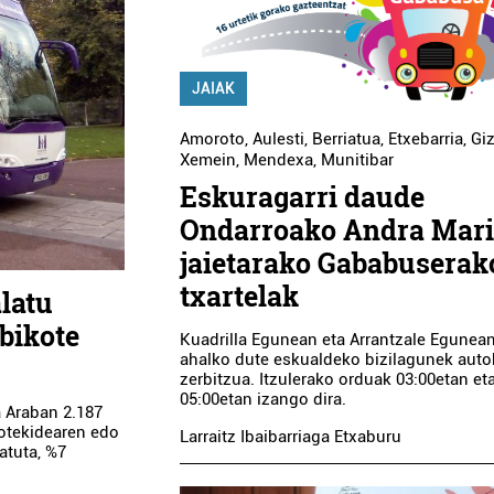
JAIAK
Amoroto
,
Aulesti
,
Berriatua
,
Etxebarria
,
Gi
Xemein
,
Mendexa
,
Munitibar
Eskuragarri daude
Ondarroako Andra Mar
jaietarako Gababuserak
txartelak
latu
 bikote
Kuadrilla Egunean eta Arrantzale Egunean 
ahalko dute eskualdeko bizilagunek aut
zerbitzua. Itzulerako orduak 03:00etan et
05:00etan izango dira.
 Araban 2.187
kotekidearen edo
Larraitz Ibaibarriaga Etxaburu
atuta, %7