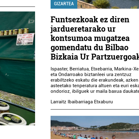
GIZARTEA
Funtsezkoak ez diren
jardueretarako ur
kontsumoa mugatzea
gomendatu du Bilbao
Bizkaia Ur Partzuergoa
Ispaster, Berriatua, Etxebarria, Markina-X
eta Ondarroako biztanleei ura zentzuz
erabiltzeko eskatu die erakundeak, azken
asteetako tenperatura altuen eta euri esk
ondorioz, ibilguek ur maila baxua daukat
Larraitz Ibaibarriaga Etxaburu