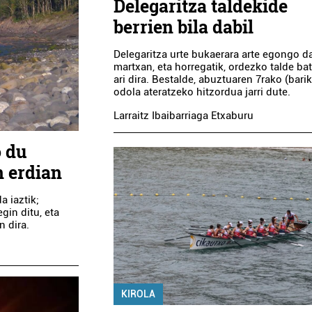
Delegaritza taldekide
berrien bila dabil
Delegaritza urte bukaerara arte egongo d
martxan, eta horregatik, ordezko talde bat
ari dira. Bestalde, abuztuaren 7rako (bari
odola ateratzeko hitzordua jarri dute.
Larraitz Ibaibarriaga Etxaburu
o du
n erdian
a iaztik;
gin ditu, eta
 dira.
KIROLA