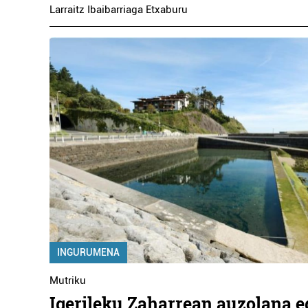
Larraitz Ibaibarriaga Etxaburu
INGURUMENA
Mutriku
Igerileku Zaharrean auzolana e