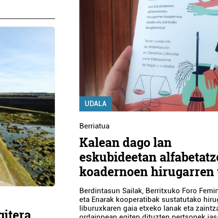
UDALA
Berriatua
Kalean dago lan
eskubideetan alfabetat
koadernoen hirugarren 
Berdintasun Sailak, Berritxuko Foro Femi
eta Enarak kooperatibak sustatutako hiru
liburuxkaren gaia etxeko lanak eta zaintz
gitera
ordainpean egiten dituzten pertsonek jas