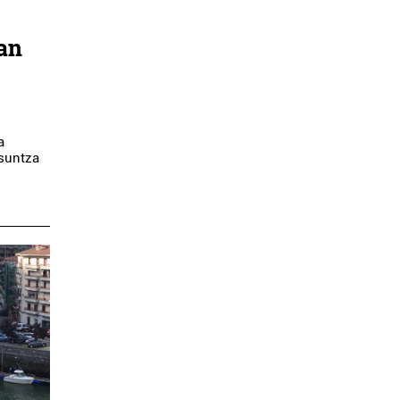
an
a
Isuntza