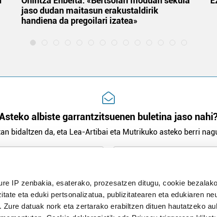
u
Onintza Enbeita: «Bertsolari moduan sekula
E
jaso dudan maitasun erakustaldirik
handiena da pregoilari izatea»
Asteko albiste garrantzitsuenen buletina jaso nahi
an bidaltzen da, eta Lea-Artibai eta Mutrikuko asteko berri nagu
n Politika
irakurri eta onartzen dut.
ure IP zenbakia, esaterako, prozesatzen ditugu, cookie bezalako
H
itate eta eduki pertsonalizatua, publizitatearen eta edukiaren ne
. Zure datuak nork eta zertarako erabiltzen dituen hautatzeko a