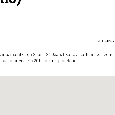
2016-05-2
rra, maiatzaren 28an, 12:30ean, Ekaitz elkartean. Gai zerre
tua onartzea eta 2016ko kirol proiektua.