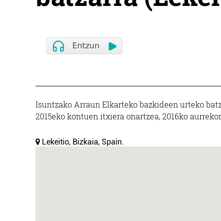
Isuntzako Arraun Elkarteko bazkideen urteko batza
2015eko kontuen itxiera onartzea, 2016ko aurrekon
Lekeitio, Bizkaia, Spain.