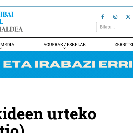
IMEDIA
AGURRAK / ESKELAK
ZERBITZ
kideen urteko
tio)