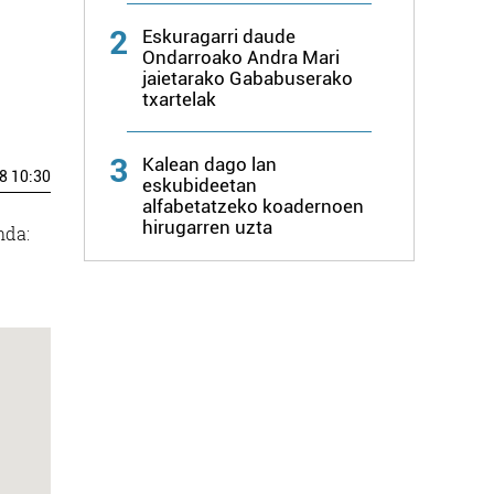
2
Eskuragarri daude
Ondarroako Andra Mari
jaietarako Gababuserako
txartelak
3
Kalean dago lan
8 10:30
eskubideetan
alfabetatzeko koadernoen
hirugarren uzta
nda: