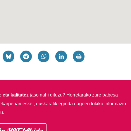
 eta kalitatez
jaso nahi dituzu?
Horretarako zure babesa
ekarpenari esker, euskaratik eginda dagoen tokiko informazio
u.
in HITZAkide