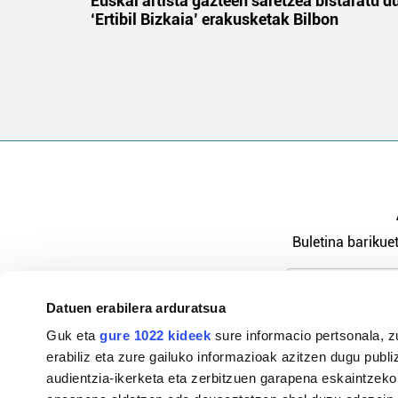
na
Euskal artista gazteen saretzea bistaratu d
‘Ertibil Bizkaia’ erakusketak Bilbon
Buletina barikuet
Datuen erabilera arduratsua
Pribatutasu
Guk eta
gure 1022 kideek
sure informacio pertsonala, z
erabiliz eta zure gailuko informazioak azitzen dugu publiz
audientzia-ikerketa eta zerbitzuen garapena eskaintzeko