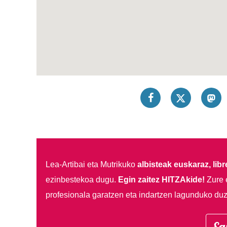
Lea-Artibai eta Mutrikuko
albisteak euskaraz, libre
ezinbestekoa dugu.
Egin zaitez HITZAkide!
Zure 
profesionala garatzen eta indartzen lagunduko duz
Eg