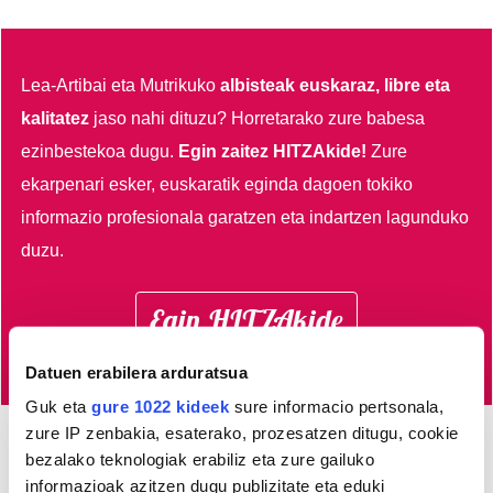
Lea-Artibai eta Mutrikuko
albisteak euskaraz, libre eta
kalitatez
jaso nahi dituzu?
Horretarako zure babesa
ezinbestekoa dugu.
Egin zaitez HITZAkide!
Zure
ekarpenari esker, euskaratik eginda dagoen tokiko
informazio profesionala garatzen eta indartzen lagunduko
duzu.
Egin HITZAkide
Datuen erabilera arduratsua
Guk eta
gure 1022 kideek
sure informacio pertsonala,
zure IP zenbakia, esaterako, prozesatzen ditugu, cookie
bezalako teknologiak erabiliz eta zure gailuko
Azken 3 egunetako irakurrienak
informazioak azitzen dugu publizitate eta eduki