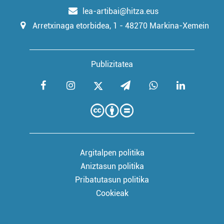
lea-artibai@hitza.eus
Arretxinaga etorbidea, 1 - 48270 Markina-Xemein
Publizitatea
Argitalpen politika
Aniztasun politika
Pribatutasun politika
Cookieak