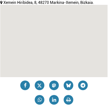
Xemein Hiribidea, 8, 48270 Markina-Xemein, Bizkaia.