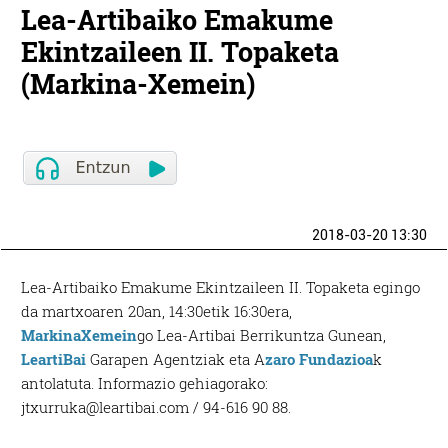
Lea-Artibaiko Emakume
Ekintzaileen II. Topaketa
(Markina-Xemein)
2018-03-20 13:30
Lea-Artibaiko Emakume Ekintzaileen II. Topaketa egingo
da martxoaren 20an, 14:30etik 16:30era,
MarkinaXemein
go Lea-Artibai Berrikuntza Gunean,
LeartiBai
Garapen Agentziak eta A
zaro Fundazioa
k
antolatuta. Informazio gehiagorako:
jtxurruka@leartibai.com / 94-616 90 88.