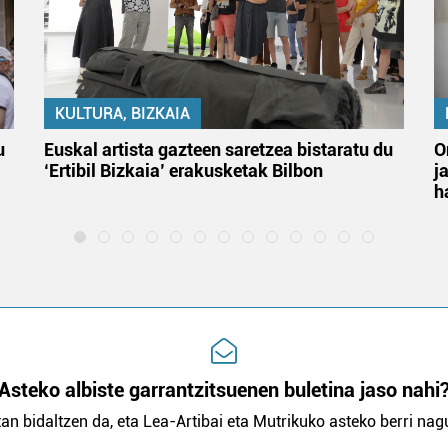
KULTURA, BIZKAIA
u
Euskal artista gazteen saretzea bistaratu du
O
‘Ertibil Bizkaia’ erakusketak Bilbon
j
h
Asteko albiste garrantzitsuenen buletina jaso nahi
an bidaltzen da, eta Lea-Artibai eta Mutrikuko asteko berri nagu