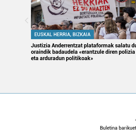
EUSKAL HERRIA, BIZKAIA
an
Justizia Anderrentzat plataformak salatu d
oraindik badaudela «erantzule diren polizia
eta arduradun politikoak»
Buletina barikuet