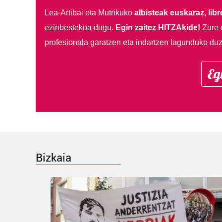
Lea-Artibai eta Mutrikuko
albisteak euskaraz, libre
ezinbestekoa dugu.
Egin zaitez HITZAkide!
Zure 
profesionala garatzen eta indartzen lagunduko duz
Eg
Bizkaia