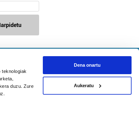
arpidetu
Argitalpen politika
Aniztasun politika
Dena onartu
Pribatutasun politika
 teknologiak
urketa,
Cookieak
Aukeratu
ukera duzu. Zure
uz.
arako zure ekarpena