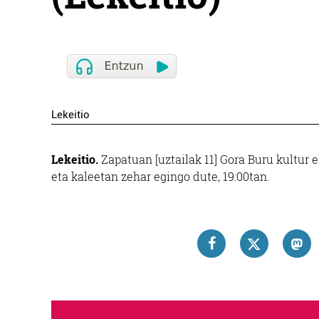
Lekeitio
Lekeitio.
Zapatuan [uztailak 11] Gora Buru kultur e
eta kaleetan zehar egingo dute, 19:00tan.