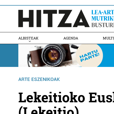
ALBISTEAK
AGENDA
MULT
ARTE ESZENIKOAK
Lekeitioko Eus
(Lekeitio)