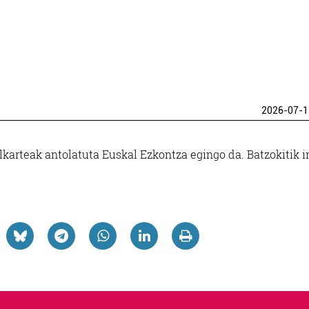
2026-07-1
lkarteak antolatuta Euskal Ezkontza egingo da. Batzokitik i