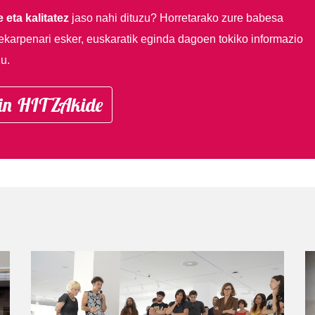
 eta kalitatez
jaso nahi dituzu?
Horretarako zure babesa
ekarpenari esker, euskaratik eginda dagoen tokiko informazio
u.
in HITZAkide