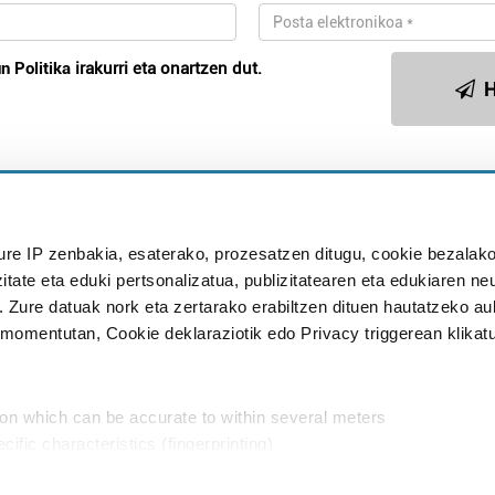
n Politika
irakurri eta onartzen dut.
H
Publizitatea
ure IP zenbakia, esaterako, prozesatzen ditugu, cookie bezalako
in
itate eta eduki pertsonalizatua, publizitatearen eta edukiaren ne
. Zure datuak nork eta zertarako erabiltzen dituen hautatzeko a
omentutan, Cookie deklaraziotik edo Privacy triggerean klikat
Babesleak:
ion which can be accurate to within several meters
cific characteristics (fingerprinting)
d and set your preferences in the
details section
.
aratik, modu librean kontatzea da gure eginkizuna. Horret