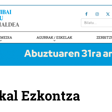
IMEDIA
AGURRAK / ESKELAK
ZERBITZ
kal Ezkontza