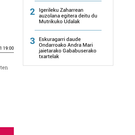
2
Igerileku Zaharrean
auzolana egitera deitu du
Mutrikuko Udalak
3
Eskuragarri daude
Ondarroako Andra Mari
1 19:00
jaietarako Gababuserako
txartelak
rten