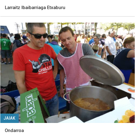
Larraitz Ibaibarriaga Etxaburu
JAIAK
Ondarroa