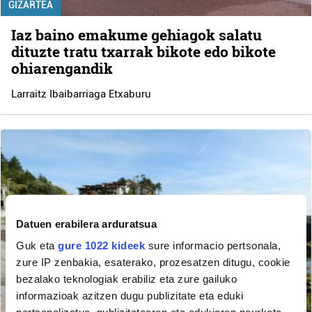
GIZARTEA
Iaz baino emakume gehiagok salatu
dituzte tratu txarrak bikote edo bikote
ohiarengandik
Larraitz Ibaibarriaga Etxaburu
Datuen erabilera arduratsua
Guk eta
gure 1022 kideek
sure informacio pertsonala,
zure IP zenbakia, esaterako, prozesatzen ditugu, cookie
bezalako teknologiak erabiliz eta zure gailuko
informazioak azitzen dugu publizitate eta eduki