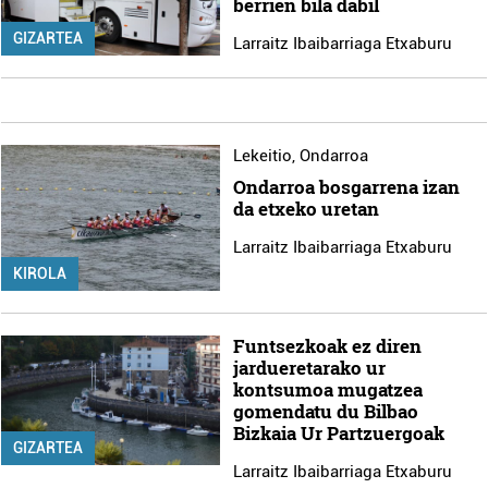
berrien bila dabil
baliatzen gara. Ohar hau onartuz gero, teknologia hori
GIZARTEA
Larraitz Ibaibarriaga Etxaburu
erabiltzeko baimen esplizitua ematen diguzu.
Gehiago
irakurri
Lekeitio
,
Ondarroa
Ondarroa bosgarrena izan
da etxeko uretan
Larraitz Ibaibarriaga Etxaburu
KIROLA
Funtsezkoak ez diren
jardueretarako ur
kontsumoa mugatzea
gomendatu du Bilbao
Bizkaia Ur Partzuergoak
GIZARTEA
Larraitz Ibaibarriaga Etxaburu