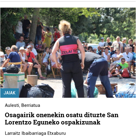
JAIAK
Aulesti
,
Berriatua
Osagairik onenekin osatu dituzte San
Lorentzo Eguneko ospakizunak
Larraitz Ibaibarriaga Etxaburu