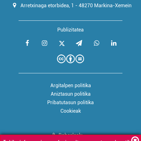
Arretxinaga etorbidea, 1 - 48270 Markina-Xemein
Publizitatea
Argitalpen politika
Aniztasun politika
Pribatutasun politika
Cookieak
Babesleak: