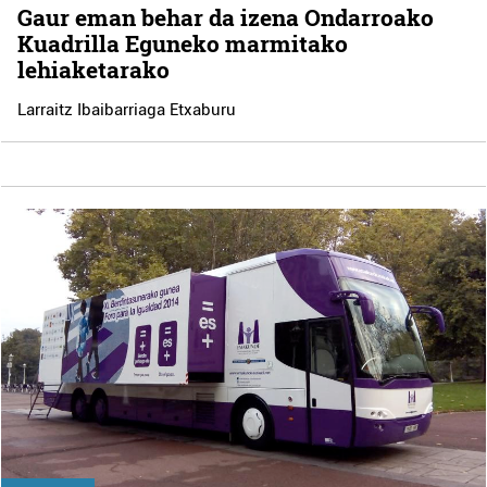
Gaur eman behar da izena Ondarroako
Kuadrilla Eguneko marmitako
lehiaketarako
Larraitz Ibaibarriaga Etxaburu