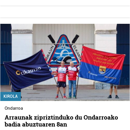
KIROLA
Ondarroa
Arraunak zipriztinduko du Ondarroako
badia abuztuaren 8an