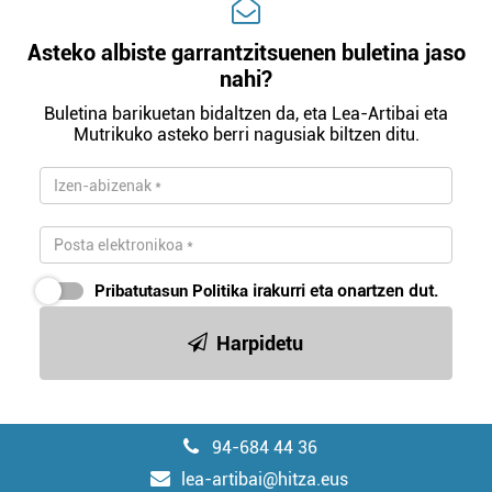
Asteko albiste garrantzitsuenen buletina jaso
nahi?
Buletina barikuetan bidaltzen da, eta Lea-Artibai eta
Mutrikuko asteko berri nagusiak biltzen ditu.
Pribatutasun Politika
irakurri eta onartzen dut.
Harpidetu
94-684 44 36
lea-artibai@hitza.eus