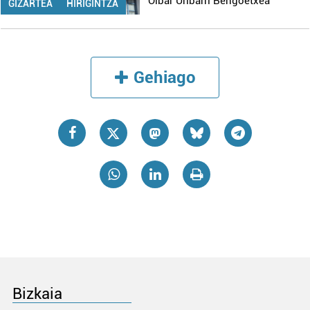
Oibar Uribarri Bengoetxea
GIZARTEA
HIRIGINTZA
Gehiago
Bizkaia