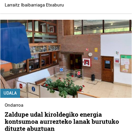
Larraitz Ibaibarriaga Etxaburu
UDALA
Ondarroa
Zaldupe udal kiroldegiko energia
kontsumoa aurrezteko lanak burutuko
dituzte abuztuan