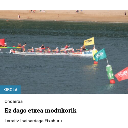
KIROLA
Ondarroa
Ez dago etxea modukorik
Larraitz Ibaibarriaga Etxaburu