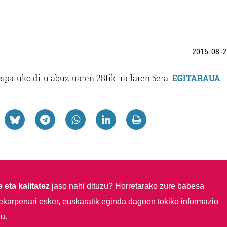
2015-08-2
spatuko ditu abuztuaren 28tik irailaren 5era.
EGITARAUA
 eta kalitatez
jaso nahi dituzu?
Horretarako zure babesa
ekarpenari esker, euskaratik eginda dagoen tokiko informazio
u.