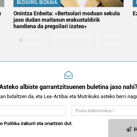
BIZIGIRO, BIZKAIA
u
Onintza Enbeita: «Bertsolari moduan sekula
E
jaso dudan maitasun erakustaldirik
handiena da pregoilari izatea»
Asteko albiste garrantzitsuenen buletina jaso nahi
an bidaltzen da, eta Lea-Artibai eta Mutrikuko asteko berri nagu
n Politika
irakurri eta onartzen dut.
H