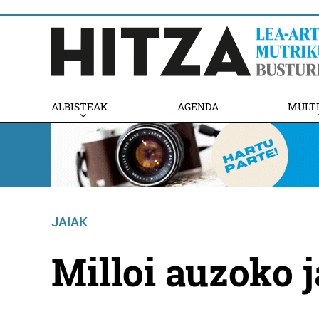
ALBISTEAK
AGENDA
MULT
JAIAK
Milloi auzoko j