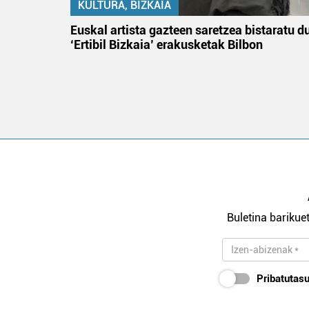
KULTURA, BIZKAIA
na
Euskal artista gazteen saretzea bistaratu d
‘Ertibil Bizkaia’ erakusketak Bilbon
Buletina barikuet
Pribatutasu