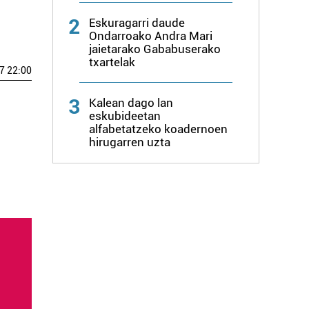
2
Eskuragarri daude
Ondarroako Andra Mari
jaietarako Gababuserako
txartelak
7 22:00
3
Kalean dago lan
eskubideetan
alfabetatzeko koadernoen
hirugarren uzta