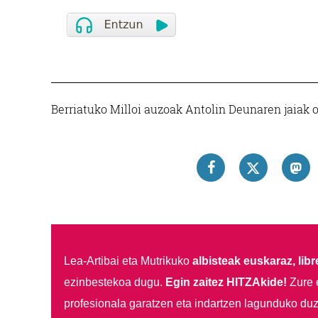
Berriatuko Milloi auzoak Antolin Deunaren jaiak o
Lea-Artibai eta Mutrikuko
albisteak euskaraz, libre
ezinbestekoa dugu.
Egin zaitez HITZAkide!
Zure 
profesionala garatzen eta indartzen lagunduko duz