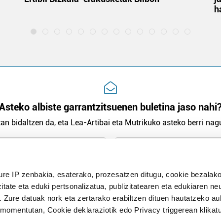
h
Asteko albiste garrantzitsuenen buletina jaso nahi
an bidaltzen da, eta Lea-Artibai eta Mutrikuko asteko berri nagu
n Politika
irakurri eta onartzen dut.
ure IP zenbakia, esaterako, prozesatzen ditugu, cookie bezalako
H
itate eta eduki pertsonalizatua, publizitatearen eta edukiaren ne
. Zure datuak nork eta zertarako erabiltzen dituen hautatzeko a
omentutan, Cookie deklaraziotik edo Privacy triggerean klikat