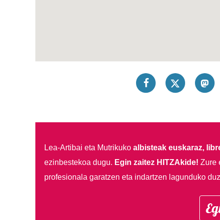
Lea-Artibai eta Mutrikuko
albisteak euskaraz, libre
ezinbestekoa dugu.
Egin zaitez HITZAkide!
Zure 
profesionala garatzen eta indartzen lagunduko duz
Eg