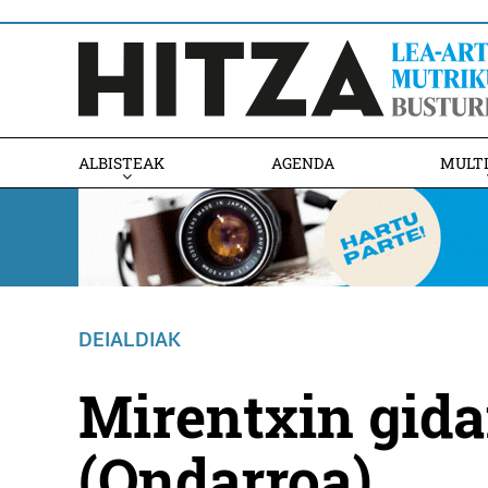
ALBISTEAK
AGENDA
MULT
DEIALDIAK
Mirentxin gida
(Ondarroa)