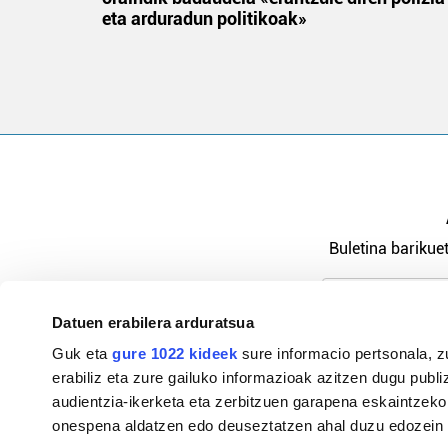
eta arduradun politikoak»
Buletina barikuet
Datuen erabilera arduratsua
Pribatutasu
Guk eta
gure 1022 kideek
sure informacio pertsonala, z
erabiliz eta zure gailuko informazioak azitzen dugu publiz
audientzia-ikerketa eta zerbitzuen garapena eskaintzeko
onespena aldatzen edo deuseztatzen ahal duzu edozein m