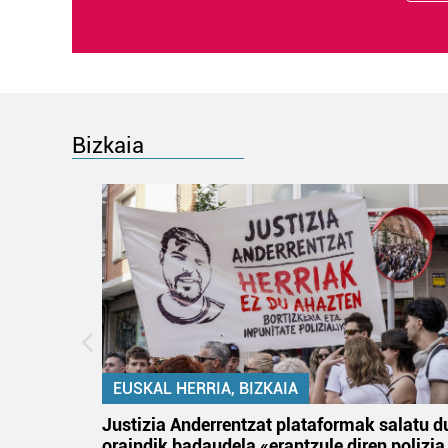
Bizkaia
EUSKAL HERRIA, BIZKAIA
tik
Justizia Anderrentzat plataformak salatu d
 gizon
oraindik badaudela «erantzule diren polizia