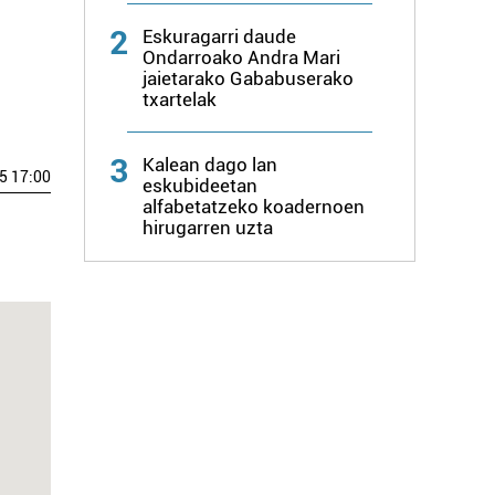
2
Eskuragarri daude
Ondarroako Andra Mari
jaietarako Gababuserako
txartelak
3
Kalean dago lan
5 17:00
eskubideetan
alfabetatzeko koadernoen
hirugarren uzta