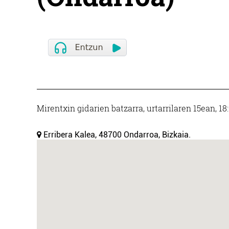
Mirentxin gidarien batzarra, urtarrilaren 15ean, 1
Erribera Kalea, 48700 Ondarroa, Bizkaia.