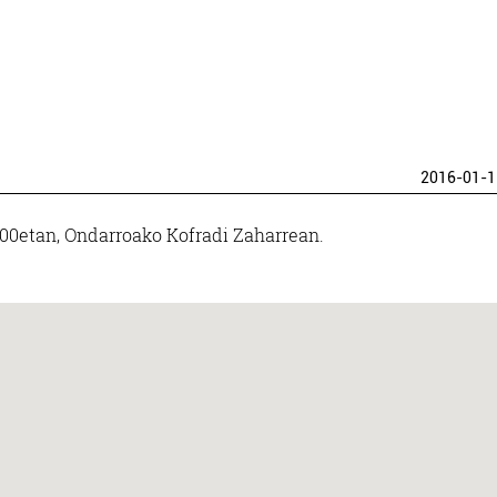
2016-01-1
8:00etan, Ondarroako Kofradi Zaharrean.