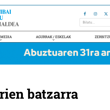
IMEDIA
AGURRAK / ESKELAK
ZERBITZ
rien batzarra