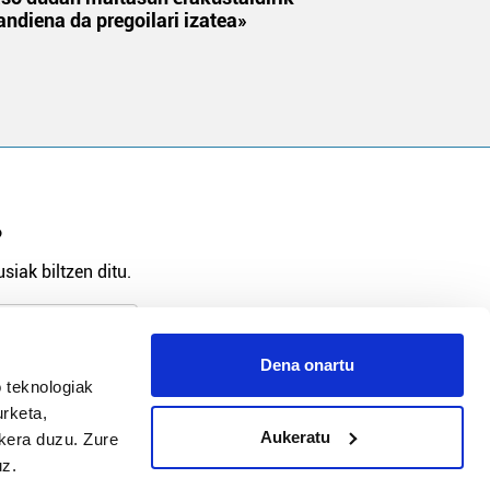
andiena da pregoilari izatea»
?
siak biltzen ditu.
Dena onartu
 teknologiak
arpidetu
urketa,
Aukeratu
ukera duzu. Zure
uz.