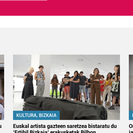
KULTURA, BIZKAIA
u
Euskal artista gazteen saretzea bistaratu du
O
‘Ertibil Bizkaia’ erakusketak Bilbon
j