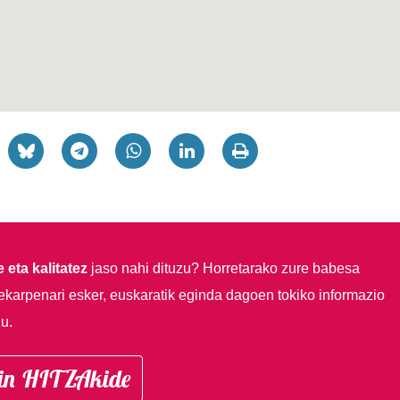
 eta kalitatez
jaso nahi dituzu?
Horretarako zure babesa
ekarpenari esker, euskaratik eginda dagoen tokiko informazio
u.
in HITZAkide