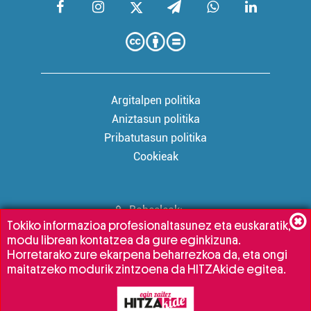
Argitalpen politika
Aniztasun politika
Pribatutasun politika
Cookieak
Babesleak:
Tokiko informazioa profesionaltasunez eta euskaratik,
modu librean kontatzea da gure eginkizuna.
Horretarako zure ekarpena beharrezkoa da, eta ongi
maitatzeko modurik zintzoena da HITZAkide egitea.