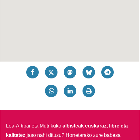
Lea-Artibai eta Mutrikuko
albisteak euskaraz, libre eta
kalitatez
jaso nahi dituzu?
Horretarako zure babesa