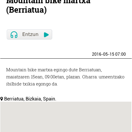
Mountain bike martxa
(Berriatua)
2016-05-15 07:00
Mountain bike martxa egingo dute Berriatuan,
maiatzaren 15ean, 09:00etan, plazan. Oharra: umeentzako
ibilbide txikia egongo da.
Berriatua, Bizkaia, Spain.