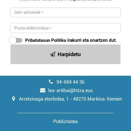
irakurri
Pribatutasun Politika
irakurri eta onartzen dut.
Harpidetu
94-684 44 36
lea-artibai@hitza.eus
Arretxinaga etorbidea, 1 - 48270 Markina-Xemein
Publizitatea