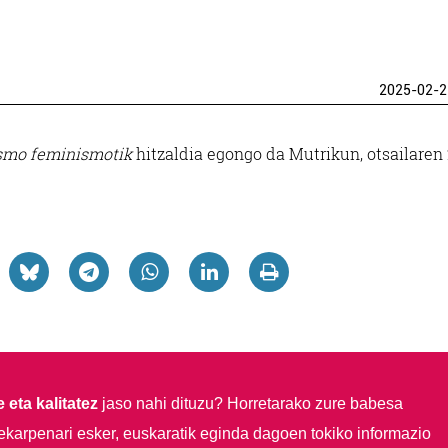
2025-02-2
smo feminismotik
hitzaldia egongo da Mutrikun, otsailaren
 eta kalitatez
jaso nahi dituzu?
Horretarako zure babesa
ekarpenari esker, euskaratik eginda dagoen tokiko informazio