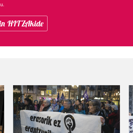
u.
in HITZAkide