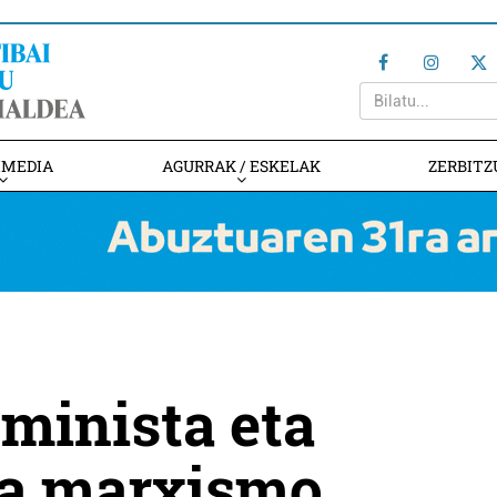
IMEDIA
AGURRAK / ESKELAK
ZERBITZ
minista eta
oa marxismo