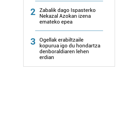
2
Zabalik dago Ispasterko
Nekazal Azokan izena
emateko epea
3
Ogellak erabiltzaile
kopurua igo du hondartza
denboraldiaren lehen
erdian