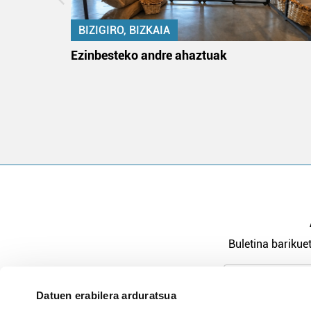
BIZIGIRO, BIZKAIA
ko itun
Ezinbesteko andre ahaztuak
Buletina barikuet
Datuen erabilera arduratsua
Pribatutasu