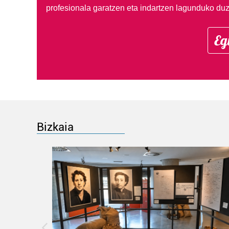
profesionala garatzen eta indartzen lagunduko duz
Eg
Bizkaia