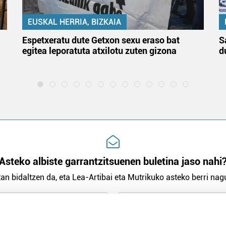
EUSKAL HERRIA, BIZKAIA
Espetxeratu dute Getxon sexu eraso bat
S
egitea leporatuta atxilotu zuten gizona
d
Asteko albiste garrantzitsuenen buletina jaso nahi
an bidaltzen da, eta Lea-Artibai eta Mutrikuko asteko berri nagu
n Politika
irakurri eta onartzen dut.