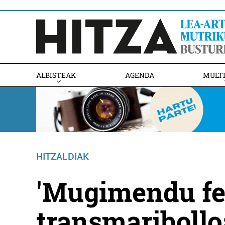
ALBISTEAK
AGENDA
MULT
HITZALDIAK
'Mugimendu fe
transmariboll