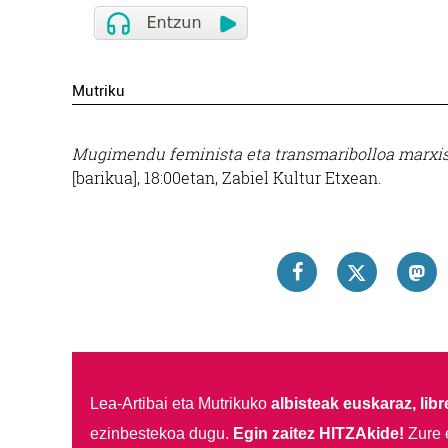
Mutriku
Mugimendu feminista eta transmaribolloa marxi
[barikua], 18:00etan, Zabiel Kultur Etxean.
Lea-Artibai eta Mutrikuko
albisteak euskaraz, libre
ezinbestekoa dugu.
Egin zaitez HITZAkide!
Zure 