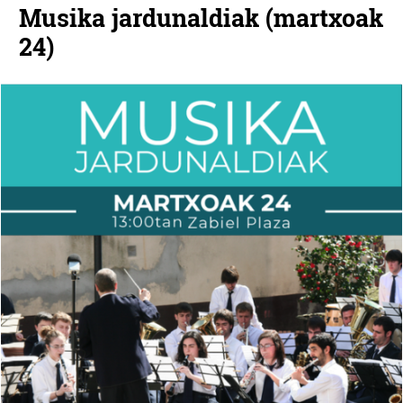
Musika jardunaldiak (martxoak
24)