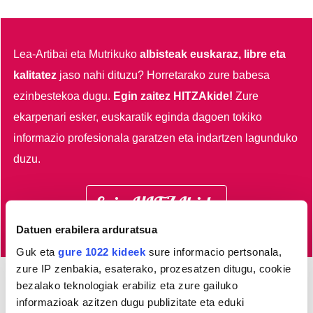
Lea-Artibai eta Mutrikuko
albisteak euskaraz, libre eta
kalitatez
jaso nahi dituzu?
Horretarako zure babesa
ezinbestekoa dugu.
Egin zaitez HITZAkide!
Zure
ekarpenari esker, euskaratik eginda dagoen tokiko
informazio profesionala garatzen eta indartzen lagunduko
duzu.
Egin HITZAkide
Datuen erabilera arduratsua
Guk eta
gure 1022 kideek
sure informacio pertsonala,
zure IP zenbakia, esaterako, prozesatzen ditugu, cookie
bezalako teknologiak erabiliz eta zure gailuko
Azken 3 egunetako irakurrienak
informazioak azitzen dugu publizitate eta eduki