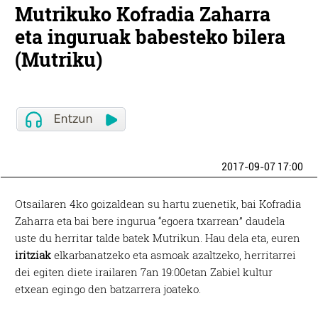
Mutrikuko Kofradia Zaharra
eta inguruak babesteko bilera
(Mutriku)
2017-09-07 17:00
Otsailaren 4ko goizaldean su hartu zuenetik, bai Kofradia
Zaharra eta bai bere ingurua “egoera txarrean” daudela
uste du herritar talde batek Mutrikun. Hau dela eta, euren
iritziak
elkarbanatzeko eta asmoak azaltzeko, herritarrei
dei egiten diete irailaren 7an 19:00etan Zabiel kultur
etxean egingo den batzarrera joateko.