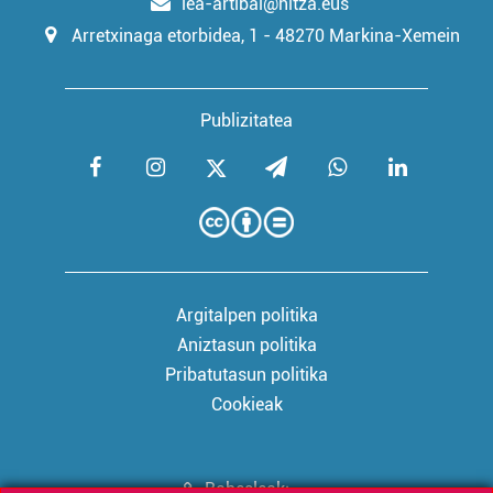
lea-artibai@hitza.eus
Arretxinaga etorbidea, 1 - 48270 Markina-Xemein
Publizitatea
Argitalpen politika
Aniztasun politika
Pribatutasun politika
Cookieak
Babesleak: