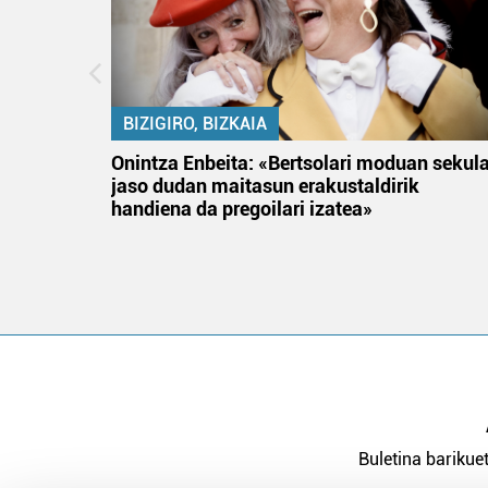
BIZIGIRO, BIZKAIA
na
Onintza Enbeita: «Bertsolari moduan sekul
jaso dudan maitasun erakustaldirik
handiena da pregoilari izatea»
Buletina barikuet