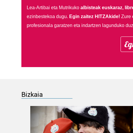
Lea-Artibai eta Mutrikuko
albisteak euskaraz, libre
ezinbestekoa dugu.
Egin zaitez HITZAkide!
Zure 
profesionala garatzen eta indartzen lagunduko duz
Eg
Bizkaia