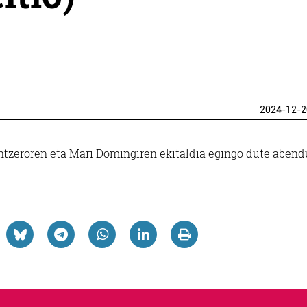
2024-12-2
entzeroren eta Mari Domingiren ekitaldia egingo dute aben