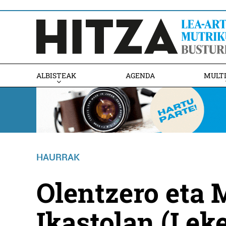
ALBISTEAK
AGENDA
MULT
HAURRAK
Olentzero eta
Ikastolan (Leke