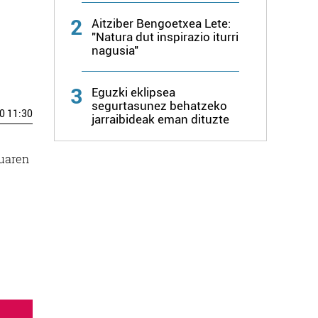
2
Aitziber Bengoetxea Lete:
"Natura dut inspirazio iturri
nagusia"
3
Eguzki eklipsea
segurtasunez behatzeko
0 11:30
jarraibideak eman dituzte
duaren