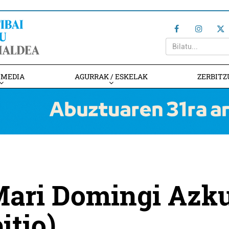
IMEDIA
AGURRAK / ESKELAK
ZERBITZ
 Mari Domingi Azk
itio)