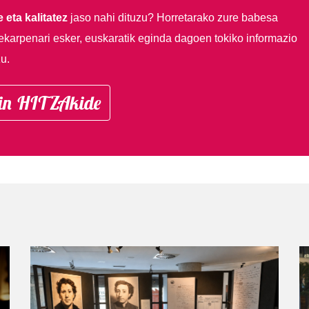
 eta kalitatez
jaso nahi dituzu?
Horretarako zure babesa
ekarpenari esker, euskaratik eginda dagoen tokiko informazio
u.
in HITZAkide