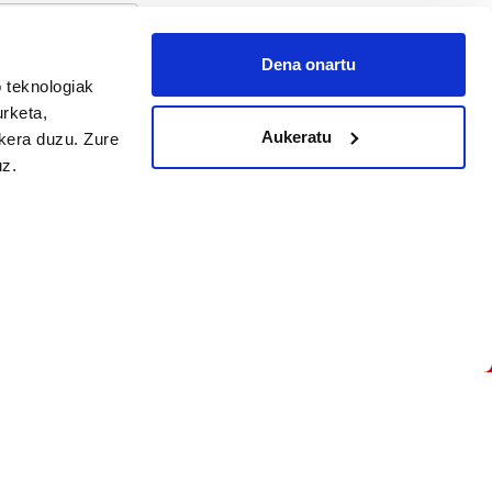
Dena onartu
 teknologiak
arpidetu
urketa,
Aukeratu
ukera duzu. Zure
uz.
Argitalpen politika
Aniztasun politika
Pribatutasun politika
Cookieak
arako zure ekarpena
 cookieak
iltzeko eta
deen zerrenda,