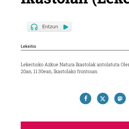
Lekeitio
Lekeitioko Azkue Natura Ikastolak antolatuta Ol
20an, 11:30ean, Ikastolako frontoian.