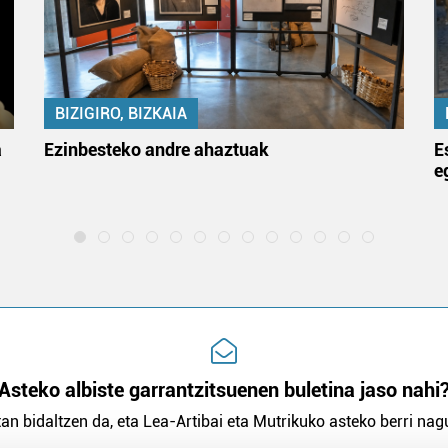
BIZIGIRO, BIZKAIA
a
Ezinbesteko andre ahaztuak
E
e
Asteko albiste garrantzitsuenen buletina jaso nahi
an bidaltzen da, eta Lea-Artibai eta Mutrikuko asteko berri nagu