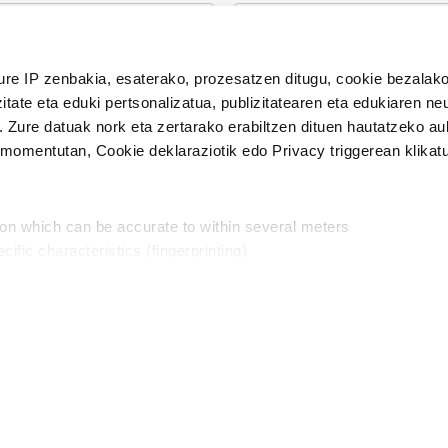
n Politika
irakurri eta onartzen dut.
ure IP zenbakia, esaterako, prozesatzen ditugu, cookie bezalako
H
itate eta eduki pertsonalizatua, publizitatearen eta edukiaren ne
. Zure datuak nork eta zertarako erabiltzen dituen hautatzeko a
omentutan, Cookie deklaraziotik edo Privacy triggerean klikat
Publizitatea
ion which can be accurate to within several meters
in
cific characteristics (fingerprinting)
d and set your preferences in the
details section
.
aratik, modu librean kontatzea da gure eginkizuna. Horret
intzoena da HITZAkide egitea.
n ditugu, zure IP zenbakia, besteak beste, teknologia erabiliz,
Babesleak:
, iragarkiak eta edukia neurtzeko, jendeari buruzko informazioa b
abiltzen dituen hauta dezakezu.
interes komertzial legitimoetan babesten dira. Ikusi gure bazki
ta horren aurka nola egin dezakezun ikusteko.