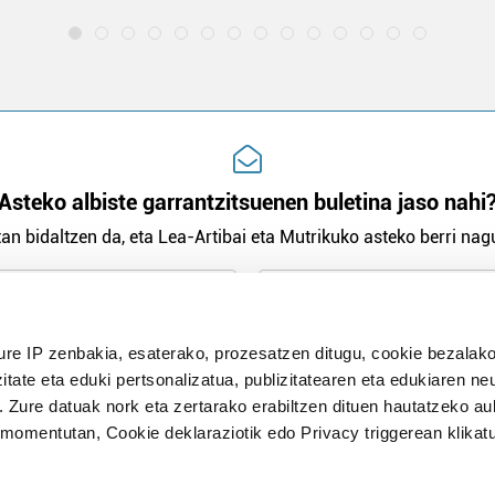
Asteko albiste garrantzitsuenen buletina jaso nahi
an bidaltzen da, eta Lea-Artibai eta Mutrikuko asteko berri nagu
n Politika
irakurri eta onartzen dut.
ure IP zenbakia, esaterako, prozesatzen ditugu, cookie bezalako
H
itate eta eduki pertsonalizatua, publizitatearen eta edukiaren ne
. Zure datuak nork eta zertarako erabiltzen dituen hautatzeko a
omentutan, Cookie deklaraziotik edo Privacy triggerean klikat
Publizitatea