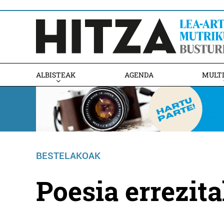
ALBISTEAK
AGENDA
MULT
BESTELAKOAK
Poesia errezita