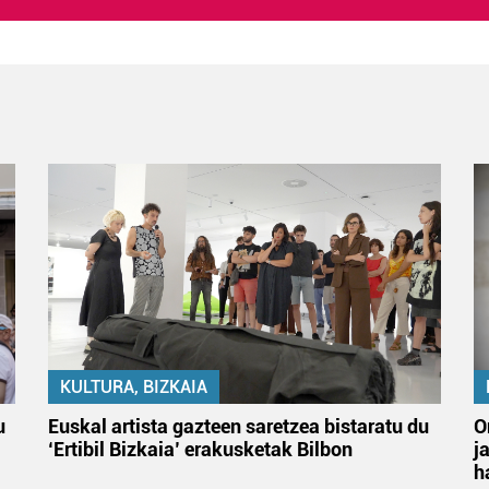
KULTURA, BIZKAIA
u
Euskal artista gazteen saretzea bistaratu du
O
‘Ertibil Bizkaia’ erakusketak Bilbon
j
h