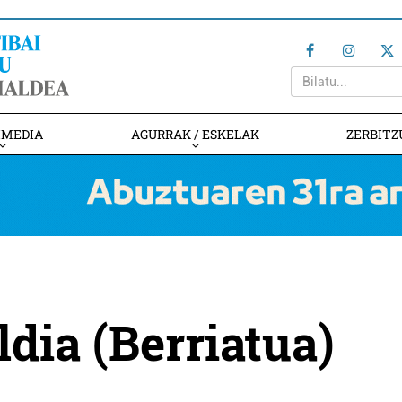
IMEDIA
AGURRAK / ESKELAK
ZERBITZ
ldia (Berriatua)