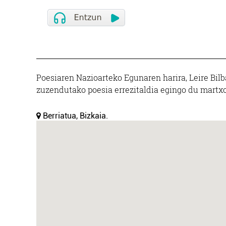
Poesiaren Nazioarteko Egunaren harira, Leire Bil
zuzendutako poesia errezitaldia egingo du martxoa
Berriatua, Bizkaia.