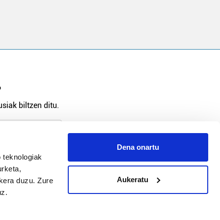
?
siak biltzen ditu.
Dena onartu
 teknologiak
arpidetu
urketa,
Aukeratu
ukera duzu. Zure
uz.
Argitalpen politika
Aniztasun politika