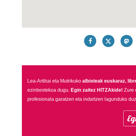
Lea-Artibai eta Mutrikuko
albisteak euskaraz, libre
ezinbestekoa dugu.
Egin zaitez HITZAkide!
Zure 
profesionala garatzen eta indartzen lagunduko duz
Eg