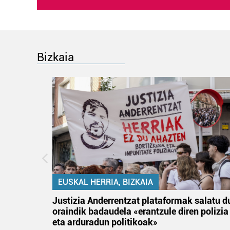
Bizkaia
EUSKAL HERRIA, BIZKAIA
tik
Justizia Anderrentzat plataformak salatu d
 gizon
oraindik badaudela «erantzule diren polizia
eta arduradun politikoak»