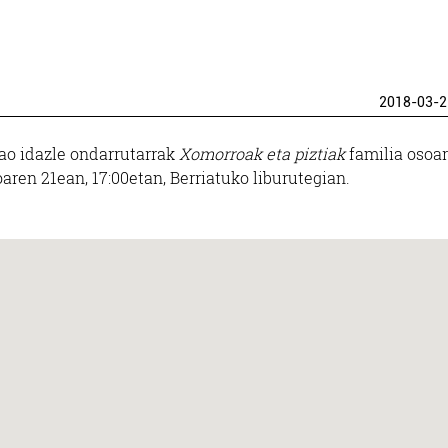
2018-03-2
bao idazle ondarrutarrak
Xomorroak eta piztiak
familia osoar
ren 21ean, 17:00etan, Berriatuko liburutegian.