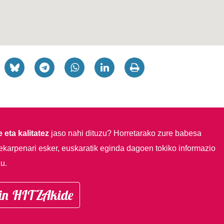
 eta kalitatez
jaso nahi dituzu?
Horretarako zure babesa
ekarpenari esker, euskaratik eginda dagoen tokiko informazio
u.
in HITZAkide