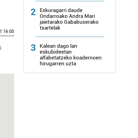
2
Eskuragarri daude
Ondarroako Andra Mari
jaietarako Gababuserako
txartelak
1 16:00
3
Kalean dago lan
i
eskubideetan
alfabetatzeko koadernoen
hirugarren uzta