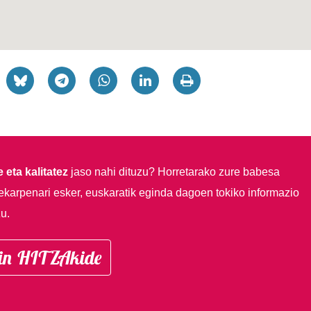
 eta kalitatez
jaso nahi dituzu?
Horretarako zure babesa
ekarpenari esker, euskaratik eginda dagoen tokiko informazio
u.
in HITZAkide