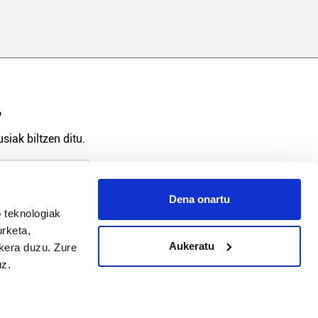
?
siak biltzen ditu.
Dena onartu
 teknologiak
arpidetu
urketa,
Aukeratu
ukera duzu. Zure
uz.
Argitalpen politika
Aniztasun politika