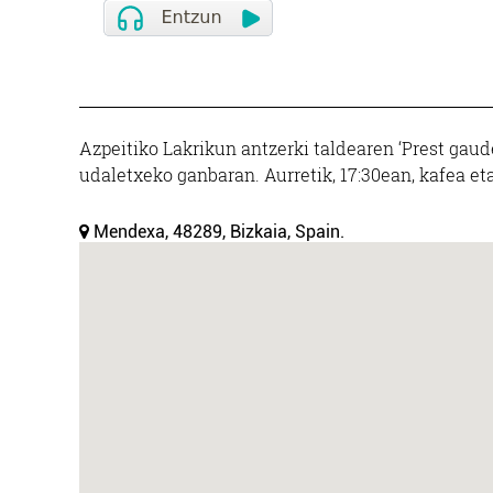
Azpeitiko Lakrikun antzerki taldearen ‘Prest gau
udaletxeko ganbaran. Aurretik, 17:30ean, kafea et
Mendexa, 48289, Bizkaia, Spain.