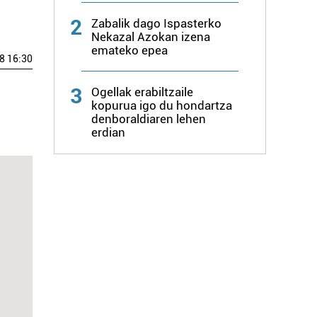
2
Zabalik dago Ispasterko
Nekazal Azokan izena
emateko epea
8 16:30
3
Ogellak erabiltzaile
kopurua igo du hondartza
denboraldiaren lehen
erdian