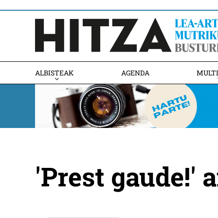
ALBISTEAK
AGENDA
MULT
'Prest gaude!'