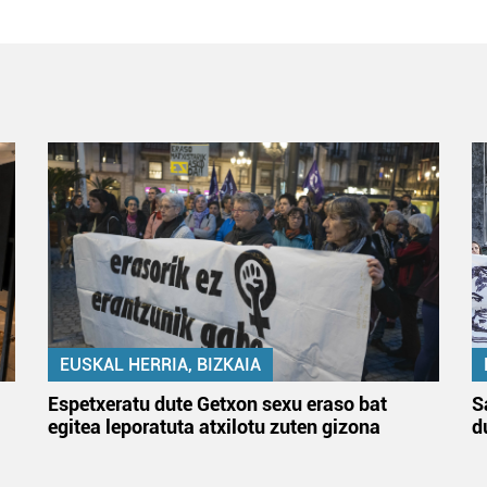
EUSKAL HERRIA, BIZKAIA
Espetxeratu dute Getxon sexu eraso bat
S
egitea leporatuta atxilotu zuten gizona
d