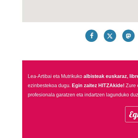
Lea-Artibai eta Mutrikuko
albisteak euskaraz, libre
ezinbestekoa dugu.
Egin zaitez HITZAkide!
Zure 
profesionala garatzen eta indartzen lagunduko duz
Eg