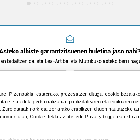
Asteko albiste garrantzitsuenen buletina jaso nahi
an bidaltzen da, eta Lea-Artibai eta Mutrikuko asteko berri nagu
n Politika
irakurri eta onartzen dut.
ure IP zenbakia, esaterako, prozesatzen ditugu, cookie bezalako
H
itate eta eduki pertsonalizatua, publizitatearen eta edukiaren ne
. Zure datuak nork eta zertarako erabiltzen dituen hautatzeko a
omentutan, Cookie deklaraziotik edo Privacy triggerean klikat
Publizitatea