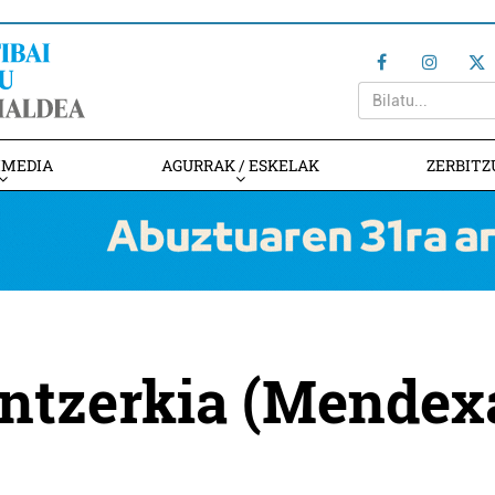
IMEDIA
AGURRAK / ESKELAK
ZERBITZ
 antzerkia (Mendex