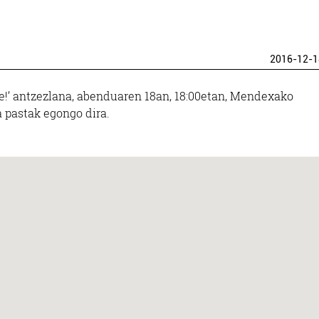
2016-12-1
de!’ antzezlana, abenduaren 18an, 18:00etan, Mendexako
a pastak egongo dira.