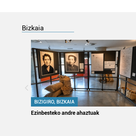
Bizkaia
BIZIGIRO, BIZKAIA
na
Ezinbesteko andre ahaztuak