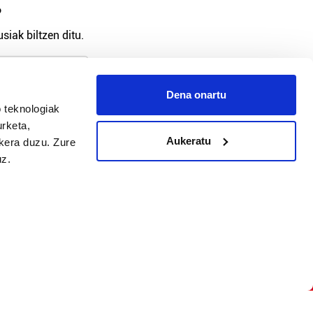
?
siak biltzen ditu.
Dena onartu
 teknologiak
arpidetu
urketa,
Aukeratu
ukera duzu. Zure
uz.
Argitalpen politika
Aniztasun politika
Pribatutasun politika
Cookieak
arako zure ekarpena
 cookieak
iltzeko eta