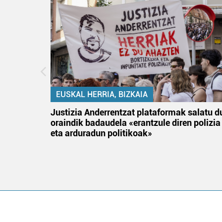
EUSKAL HERRIA, BIZKAIA
an
Justizia Anderrentzat plataformak salatu d
oraindik badaudela «erantzule diren polizia
eta arduradun politikoak»