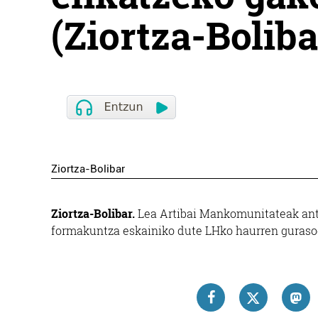
(Ziortza-Boliba
Ziortza-Bolibar
Ziortza-Bolibar.
Lea Artibai Mankomunitateak ant
formakuntza eskainiko dute LHko haurren gurasoe