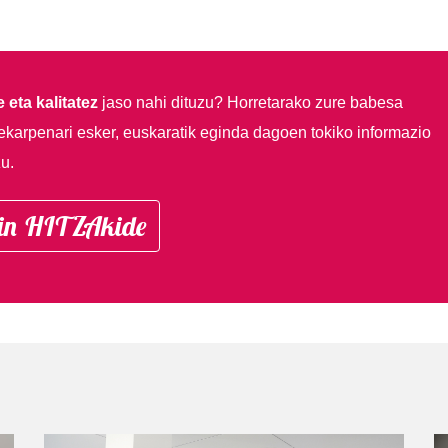
 eta kalitatez
jaso nahi dituzu?
Horretarako zure babesa
ekarpenari esker, euskaratik eginda dagoen tokiko informazio
u.
in HITZAkide