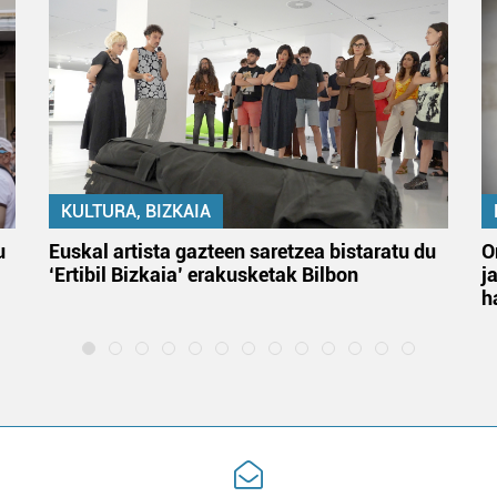
KULTURA, BIZKAIA
u
Euskal artista gazteen saretzea bistaratu du
O
‘Ertibil Bizkaia’ erakusketak Bilbon
j
h