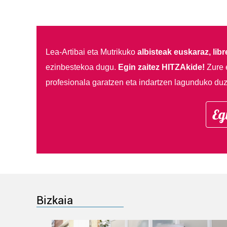
Lea-Artibai eta Mutrikuko
albisteak euskaraz, libre
ezinbestekoa dugu.
Egin zaitez HITZAkide!
Zure 
profesionala garatzen eta indartzen lagunduko duz
Eg
Bizkaia