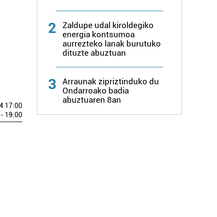
2
Zaldupe udal kiroldegiko
energia kontsumoa
aurrezteko lanak burutuko
dituzte abuztuan
3
Arraunak zipriztinduko du
Ondarroako badia
abuztuaren 8an
4 17:00
- 19:00