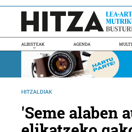
ALBISTEAK
AGENDA
MULT
HITZALDIAK
'Seme alaben 
elikatzeko gak