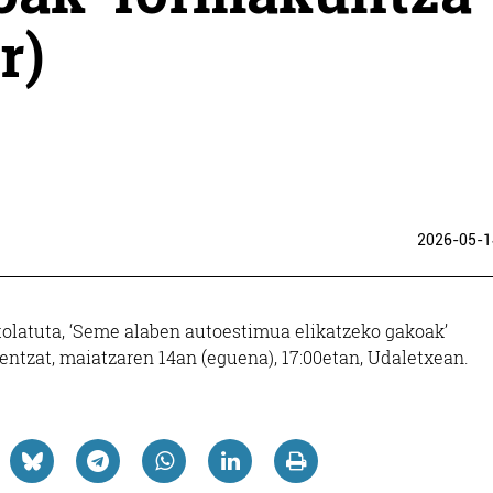
r)
2026-05-1
olatuta, ‘Seme alaben autoestimua elikatzeko gakoak’
ntzat, maiatzaren 14an (eguena), 17:00etan, Udaletxean.