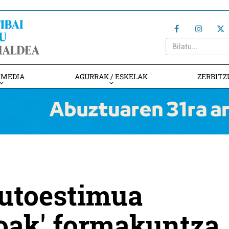
IMEDIA
AGURRAK / ESKELAK
ZERBITZ
autoestimua
oak' formakuntza