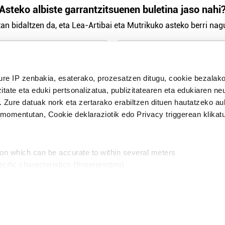
Asteko albiste garrantzitsuenen buletina jaso nahi
an bidaltzen da, eta Lea-Artibai eta Mutrikuko asteko berri nagu
n Politika
irakurri eta onartzen dut.
ure IP zenbakia, esaterako, prozesatzen ditugu, cookie bezalako
H
itate eta eduki pertsonalizatua, publizitatearen eta edukiaren ne
. Zure datuak nork eta zertarako erabiltzen dituen hautatzeko a
omentutan, Cookie deklaraziotik edo Privacy triggerean klikat
Publizitatea
ion which can be accurate to within several meters
in
cific characteristics (fingerprinting)
d and set your preferences in the
details section
.
aratik, modu librean kontatzea da gure eginkizuna. Horret
intzoena da HITZAkide egitea.
n ditugu, zure IP zenbakia, besteak beste, teknologia erabiliz,
Babesleak:
, iragarkiak eta edukia neurtzeko, jendeari buruzko informazioa b