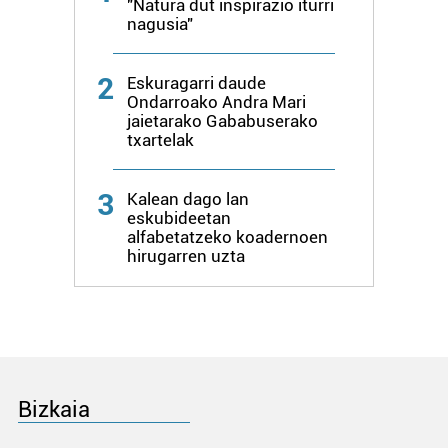
"Natura dut inspirazio iturri
pertsonalizatuak eskaintzeko, iragarkiak eta edukia
nagusia"
neurtzeko, jendeari buruzko informazioa biltzeko eta
produktuak garatzeko. Zure datuak nork eta zertarako
2
erabiltzen dituen hauta dezakezu.
Eskuragarri daude
Ondarroako Andra Mari
jaietarako Gababuserako
Bazkide batzuek ez dizute baimenik eskatzen, eta beren
txartelak
interes komertzial legitimoetan babesten dira. Ikusi gure
bazkideen zerrenda, beren ustez zein helburutarako
3
Kalean dago lan
duten interes legitimoa eta horren aurka nola egin
eskubideetan
dezakezun ikusteko.
alfabetatzeko koadernoen
hirugarren uzta
Lortu zure datu pertsonalak prozesatzeko moduari
buruzko informazio gehiago eta ezarri zure lehentasunak
datuen atalean. Edozein unetan alda edo ken dezakezu
zure baimena Cookieen adierazpenean.
Webgune honek cookie propioak eta hirugarrenen cookie-
Bizkaia
fitxategiak erabiltzen ditu. Zure esperientzia eta
zerbitzuak hobetzeko asmoz, cookie teknologiaz