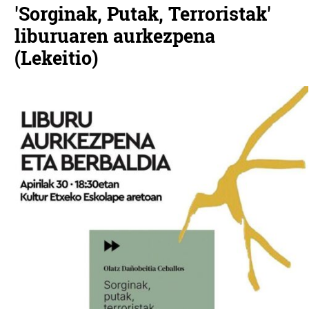
'Sorginak, Putak, Terroristak'
liburuaren aurkezpena
(Lekeitio)