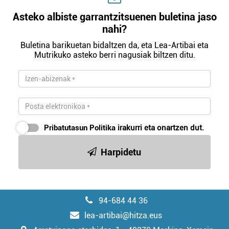
Asteko albiste garrantzitsuenen buletina jaso
nahi?
Buletina barikuetan bidaltzen da, eta Lea-Artibai eta
Mutrikuko asteko berri nagusiak biltzen ditu.
Pribatutasun Politika
irakurri eta onartzen dut.
Harpidetu
94-684 44 36
lea-artibai@hitza.eus