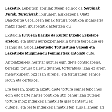
Lekeitio.
Lekeition apirilak 30ean egingo da
Sorginak,
Putak, Terroristak
liburuaren aurkezpena. Olatz
Dañobeitia Ceballosen lanak tortura politikoa indarkeria
matxistaren ikuspegitik aztertzen du.
Ekitaldia
18:30ean hasiko da Kultur Etxeko Eskolape
aretoan
, eta liburu aurkezpenarekin batera berbaldia ere
izango da. Saioa
Lekeitioko Torturatuen Sareak eta
Lekeitioko Mugimendu Feministiak antolatu
dute.
Antolatzaileek herritar guztiei egin diete gonbidapena,
bereziki tortura pairatu dutenei, torturatuak izan ez arren
mehatxupean bizi izan direnei, eta torturatuen senide,
lagun eta gertukoei.
Era berean, gonbita luzatu diete tortura saihesteko ihes
egin edo parte hartze politikoa utzi behar izan zutenei,
tortura inoiz indarkeria matxista gisa pentsatu ez
dutenei, eta beste indarkeria matxisten aurka lanean ari