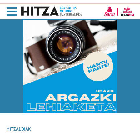
Sartu
HITZALDIAK