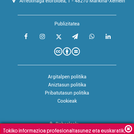
Arretxinaga etorbidea, 1 - 48270 Markina-Xemein
Publizitatea
Argitalpen politika
Aniztasun politika
Pribatutasun politika
Cookieak
Babesleak:
Tokiko informazioa profesionaltasunez eta euskaratik,