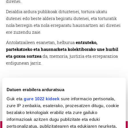
direnei.
Deialdia ardura publikoak dituztenei, tortura ukatu
dutenei edo beste aldera begiratu dutenei, eta torturatik
nola berregin eta nola erreparatu hausnartzen ari direnei
ere zuzendu zaie.
Antolatzaileen esanetan, helburua
entzuteko,
partekatzeko eta hausnarketa kolektiborako une hurbil
eta goxoa sortzea
da, memoria, justizia eta erreparazioa
erdigunean jarriz.
Datuen erabilera arduratsua
Guk eta
gure 1022 kideek
sure informacio pertsonala,
zure IP zenbakia, esaterako, prozesatzen ditugu, cookie
bezalako teknologiak erabiliz eta zure gailuko
informazioak azitzen dugu publizitate eta eduki
pertsonalizatua, publizitatearen eta edukiaren neurketa,